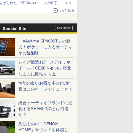
告げられた「KDDIのローミング終了」、エリア
マップの落とし穴と楽天モバイルの課題
もっと見る
Special Site
「A&ultima SP4000T」の魅
力！ポケットに入るオーディ
オの醍醐味
レイズ鍛造1ピースアルミホ
イール「CE28 N-plus」軽量
なままに剛性を向上
性能の良いお得な中古PC情
報はこのページでチェック！
総合オーディオブランドに進
化するSHANLINGとは何者
か？
鳥肌ものの「DENON
HOME」サウンドを体感し