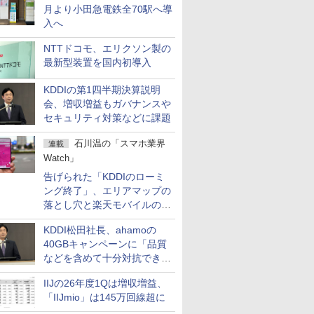
月より小田急電鉄全70駅へ導
入へ
NTTドコモ、エリクソン製の
最新型装置を国内初導入
KDDIの第1四半期決算説明
会、増収増益もガバナンスや
セキュリティ対策などに課題
石川温の「スマホ業界
連載
Watch」
告げられた「KDDIのローミ
ング終了」、エリアマップの
落とし穴と楽天モバイルの課
題
KDDI松田社長、ahamoの
40GBキャンペーンに「品質
などを含めて十分対抗でき
る」
IIJの26年度1Qは増収増益、
「IIJmio」は145万回線超に