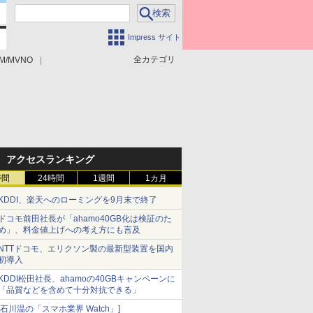
Impress サイト
全カテゴリ
M/MVNO
アクセスランキング
時間
24時間
1週間
1カ月
KDDI、楽天へのローミングを9月末で終了
ドコモ前田社長が「ahamo40GB化は検証のた
め」、料金値上げへの考え方にも言及
NTTドコモ、エリクソン製の最新型装置を国内
初導入
KDDI松田社長、ahamoの40GBキャンペーンに
「品質などを含めて十分対抗できる」
[石川温の「スマホ業界 Watch」]