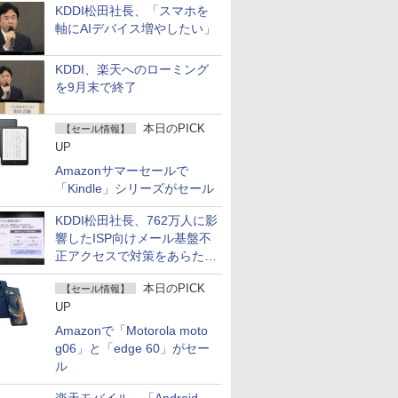
KDDI松田社長、「スマホを
軸にAIデバイス増やしたい」
KDDI、楽天へのローミング
を9月末で終了
本日のPICK
【セール情報】
UP
Amazonサマーセールで
「Kindle」シリーズがセール
KDDI松田社長、762万人に影
響したISP向けメール基盤不
正アクセスで対策をあらため
て説明
本日のPICK
【セール情報】
UP
Amazonで「Motorola moto
g06」と「edge 60」がセー
ル