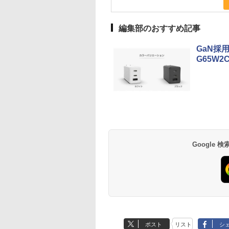
編集部のおすすめ記事
GaN採
G65W2
Google
ポスト
リスト
シ