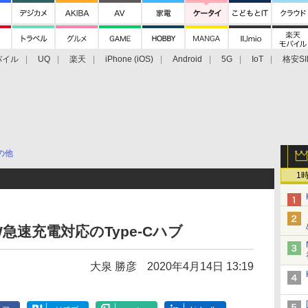
バイル
UQ
楽天
iPhone (iOS)
Android
5G
IoT
格安SI
アクセサリー
業界動向
法人向け
最新技術/その他
の他
1
00W急速充電対応のType-Cハブ
大泉 勝彦
2020年4月14日 13:19