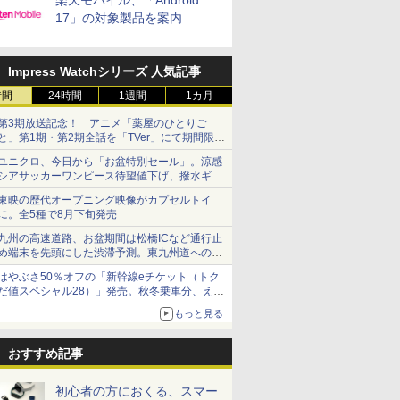
楽天モバイル、「Android
17」の対象製品を案内
Impress Watchシリーズ 人気記事
時間
24時間
1週間
1カ月
第3期放送記念！ アニメ「薬屋のひとりご
と」第1期・第2期全話を「TVer」にて期間限定
で順次無料配信開始
ユニクロ、今日から「お盆特別セール」。涼感
シアサッカーワンピース待望値下げ、撥水ギア
ショーツは1990円に
東映の歴代オープニング映像がカプセルトイ
に。全5種で8月下旬発売
九州の高速道路、お盆期間は松橋ICなど通行止
め端末を先頭にした渋滞予測。東九州道への迂
回は料金調整を実施
はやぶさ50％オフの「新幹線eチケット（トク
だ値スペシャル28）」発売。秋冬乗車分、えき
ねっと限定
もっと見る
おすすめ記事
初心者の方におくる、スマー