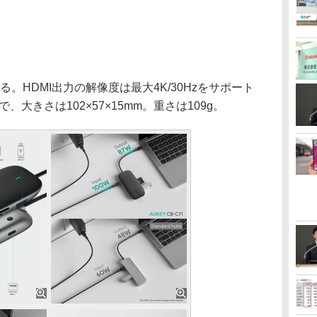
る。HDMI出力の解像度は最大4K/30Hzをサポート
、大きさは102×57×15mm。重さは109g。