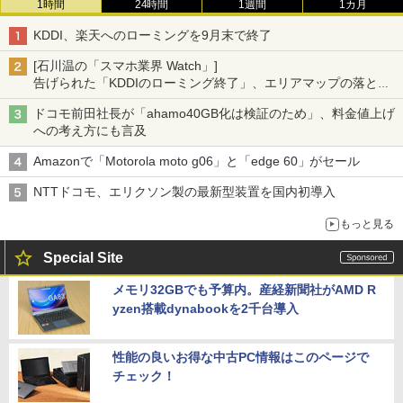
1時間
24時間
1週間
1カ月
KDDI、楽天へのローミングを9月末で終了
[石川温の「スマホ業界 Watch」]
告げられた「KDDIのローミング終了」、エリアマップの落とし
穴と楽天モバイルの課題
ドコモ前田社長が「ahamo40GB化は検証のため」、料金値上げ
への考え方にも言及
Amazonで「Motorola moto g06」と「edge 60」がセール
NTTドコモ、エリクソン製の最新型装置を国内初導入
もっと見る
Special Site
メモリ32GBでも予算内。産経新聞社がAMD R
yzen搭載dynabookを2千台導入
性能の良いお得な中古PC情報はこのページで
チェック！