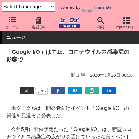
Powered by
Translate
ケータイ Watch
業界動向
Google
カテゴリ
過去記事
検索
Impressサイト
ニュース
「Google I/O」は中止、コロナウイルス感染症の
影響で
関口 聖
2020年3月23日 00:00
リスト
米グーグルは、開発者向けイベント「Google I/O」の
開催を見送ると発表した。
今年5月に開催予定だった「Google I/O」は、新型コロ
ナウイルス感染症の広がりを受けていったん実イベント