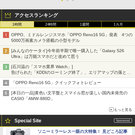
アクセスランキング
1時間
24時間
1週間
1カ月
OPPO、ミドルレンジスマホ「OPPO Reno16 5G」発表 4つの
5000万画素カメラ搭載の小型モデル
[みんなのケータイ]今年前半期で唯一購入した「Galaxy S26
Ultra」は万能スマホだと改めて思う
[石川温の「スマホ業界 Watch」]
告げられた「KDDIのローミング終了」、エリアマップの落とし
穴と楽天モバイルの課題
「OPPO Reno16 5G」クイックフォトレビュー
[本日の一品]黄色い文字盤とスマイル窓が楽しい国内未発売の
CASIO「AMW-880D」
もっと見る
Special Site
ソニーミラーレス一眼の大特集！ 見どころ記事