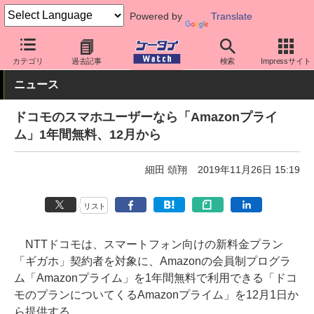
Powered by
Translate
ケータイ Watch
キャリア
ドコモ
アプリ・サービス
カテゴリ
過去記事
検索
Impressサイト
ニュース
ドコモのスマホユーザーなら「Amazonプライ
ム」1年間無料、12月から
細田 頌翔
2019年11月26日 15:19
リスト
NTTドコモは、スマートフォン向けの新料金プラン
「ギガホ」契約者を対象に、Amazonの会員制プログラ
ム「Amazonプライム」を1年間無料で利用できる「ドコ
モのプランについてくるAmazonプライム」を12月1日か
ら提供する。