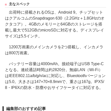
主なスペック
出荷時に搭載されるOSは、Android 9。チップセット
はクアルコムのSnapdragon 630（2.2GHz＋1.8GHzのオ
クタコア）。4GBのメモリーと64GBのストレージを搭
載し最大で512GBのmicroSDに対応する。ディスプレイ
サイズは5.5インチ。
1200万画素のメインカメラを2つ搭載し、インカメラ
は800万画素。
バッテリー容量は4000mAh。接続端子はUSB Type-C
となる。連続通話時間は約2820分。無線LAN（Wi-Fi）
はIEEE802.11a/b/g/n/acに対応し、Blueotoothバージョン
は5.0。大きさは147×70×8.9mmで、重さは167g。IPX5/
8・IP6Xの防水・防塵やおサイフケータイに対応する。
編集部のおすすめ記事