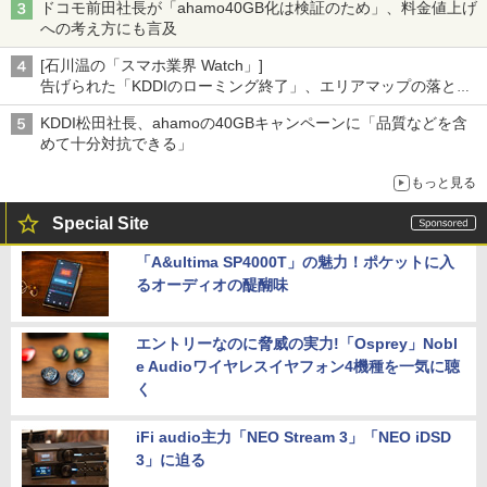
ドコモ前田社長が「ahamo40GB化は検証のため」、料金値上げ
への考え方にも言及
[石川温の「スマホ業界 Watch」]
告げられた「KDDIのローミング終了」、エリアマップの落とし
穴と楽天モバイルの課題
KDDI松田社長、ahamoの40GBキャンペーンに「品質などを含
めて十分対抗できる」
もっと見る
Special Site
「A&ultima SP4000T」の魅力！ポケットに入
るオーディオの醍醐味
エントリーなのに脅威の実力!「Osprey」Nobl
e Audioワイヤレスイヤフォン4機種を一気に聴
く
iFi audio主力「NEO Stream 3」「NEO iDSD
3」に迫る