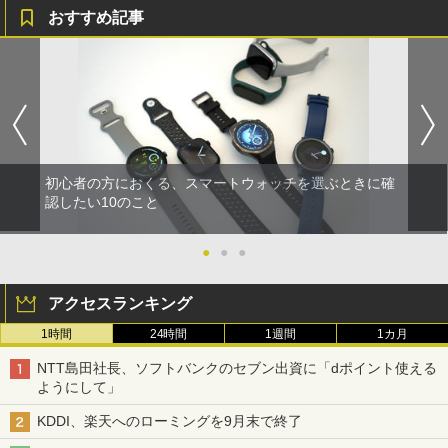
おすすめ記事
初心者の方におくる、スマートウォッチを選ぶときに確
認したい10のこと
●
●
●
アクセスランキング
1時間
24時間
1週間
1カ月
NTT島田社長、ソフトバンクのセブン出資に「dポイント使える
ようにして」
KDDI、楽天へのローミングを9月末で終了