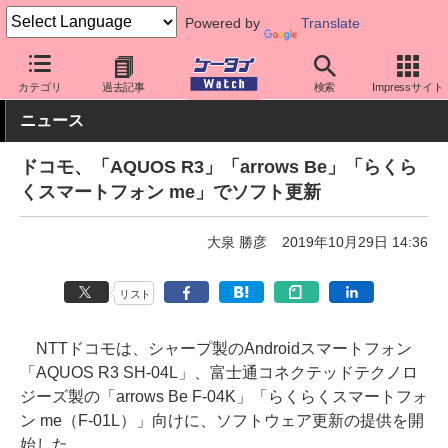
Powered by
Translate
ケータイ Watch
キャリア
ドコモ
ソフト更新
カテゴリ
過去記事
検索
Impressサイト
ニュース
ドコモ、「AQUOS R3」「arrows Be」「らくら
くスマートフォン me」でソフト更新
大泉 勝彦
2019年10月29日 14:36
リスト
NTTドコモは、シャープ製のAndroidスマートフォン
「AQUOS R3 SH-04L」、富士通コネクテッドテクノロ
ジーズ製の「arrows Be F-04K」「らくらくスマートフォ
ン me（F-01L）」向けに、ソフトウェア更新の提供を開
始した。