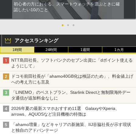
初心者の方におくる、スマートウォッチを選ぶときに確
認したい10のこと
●
●
●
アクセスランキング
1時間
24時間
1週間
1カ月
NTT島田社長、ソフトバンクのセブン出資に「dポイント使える
ようにして」
ドコモ前田社長が「ahamo40GB化は検証のため」、料金値上げ
への考え方にも言及
「LINEMO」のベストプラン、Starlink Directと無制限海外デー
タ通信が追加料金なしに
2026年夏の最新スマホおすすめ11選 GalaxyやXperia、
arrows、AQUOSなど注目機種の特徴は
「ahamo増量」などキャリアの新施策、IIJ谷脇社長が示す現状
と独自のアドバンテージ