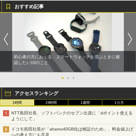
おすすめ記事
初心者の方におくる、スマートウォッチを選ぶときに確
認したい10のこと
●
●
●
アクセスランキング
1時間
24時間
1週間
1カ月
NTT島田社長、ソフトバンクのセブン出資に「dポイント使える
ようにして」
ドコモ前田社長が「ahamo40GB化は検証のため」、料金値上げ
への考え方にも言及