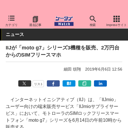
ケータイ Watch
格安スマホ/格安SIM
格安SIM/MVNO
IIJ
カテゴリ
過去記事
検索
Impressサイト
ニュース
IIJが「moto g7」シリーズ3機種を販売、2万円台
からのSIMフリースマホ
細田 頌翔
2019年6月6日 12:56
リスト
インターネットイニシアティブ（IIJ）は、「IIJmio」
ユーザー向けの端末販売サービス「IIJmioサプライサー
ビス」において、モトローラのSIMロックフリースマー
トフォン「moto g7」シリーズを6月14日の午前10時から
販売する。