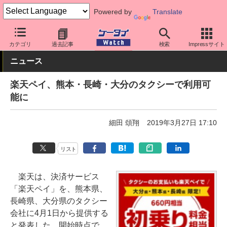
Powered by
Translate
ケータイ Watch
アプリ・サービス
決済/金融
カテゴリ
過去記事
検索
Impressサイト
ニュース
楽天ペイ、熊本・長崎・大分のタクシーで利用可
能に
細田 頌翔
2019年3月27日 17:10
リスト
楽天は、決済サービス
「楽天ペイ」を、熊本県、
長崎県、大分県のタクシー
会社に4月1日から提供する
と発表した。開始時点で