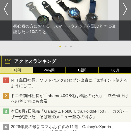
初心者の方におくる、スマートウォッチを選ぶときに確
認したい10のこと
●
●
●
アクセスランキング
1時間
24時間
1週間
1カ月
NTT島田社長、ソフトバンクのセブン出資に「dポイント使える
ようにして」
ドコモ前田社長が「ahamo40GB化は検証のため」、料金値上げ
への考え方にも言及
本日8月7日発売「Galaxy Z Fold8 Ultra/Fold8/Flip8」、カズレー
ザーが驚いた「そば屋のメニュー並みの薄さ」
2026年夏の最新スマホおすすめ11選 GalaxyやXperia、