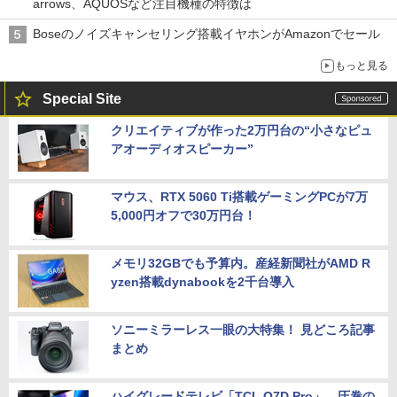
arrows、AQUOSなど注目機種の特徴は
Boseのノイズキャンセリング搭載イヤホンがAmazonでセール
もっと見る
Special Site
クリエイティブが作った2万円台の“小さなピュ
アオーディオスピーカー”
マウス、RTX 5060 Ti搭載ゲーミングPCが7万
5,000円オフで30万円台！
メモリ32GBでも予算内。産経新聞社がAMD R
yzen搭載dynabookを2千台導入
ソニーミラーレス一眼の大特集！ 見どころ記事
まとめ
ハイグレードテレビ「TCL Q7D Pro」。圧巻の