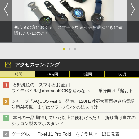
初心者の方におくる、スマートウォッチを選ぶときに確
認したい10のこと
●
●
●
アクセスランキング
1時間
24時間
1週間
1カ月
[石野純也の「スマホとお金」]
ワイモバイルはahamo 40GBを追わない――単身向け「超おトク
割」の安さと1年限定の注意点
シャープ「AQUOS wish6」発表、120Hz対応大画面や迷惑電話
対策AI搭載、まずはソフトバンクの法人向け
[本日の一品]期待していた以上に便利だった！ 折り曲げ自在の
シリコン製スマホスタンド
グーグル、「Pixel 11 Pro Fold」をチラ見せ 13日発表