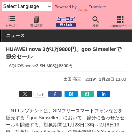
Powered by
Translate
ケータイ Watch
格安スマホ/格安SIM
格安スマホ/SIMフリースマ
カテゴリ
過去記事
検索
Impressサイト
ニュース
HUAWEI nova 3が1万9800円、goo Simsellerで
節分セール
AQUOS sense2 SH-M08は8800円
太田 亮三
2019年1月28日 13:00
リスト
NTTレゾナントは、SIMフリースマートフォンなどを
販売する「goo Simseller」において、節分に合わせたセ
ールを開催する。対象期間は1月28日13時～2月8日13
時。対象は「goo Simseller」の楽天市場店とYahoo!ショ