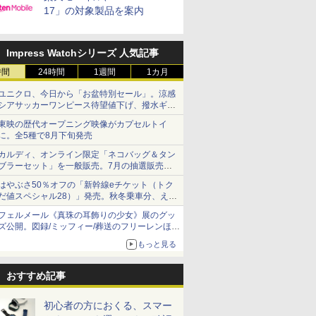
17」の対象製品を案内
Impress Watchシリーズ 人気記事
時間
24時間
1週間
1カ月
ユニクロ、今日から「お盆特別セール」。涼感
シアサッカーワンピース待望値下げ、撥水ギア
ショーツは1990円に
東映の歴代オープニング映像がカプセルトイ
に。全5種で8月下旬発売
カルディ、オンライン限定「ネコバッグ＆タン
ブラーセット」を一般販売。7月の抽選販売の
当選無効分
はやぶさ50％オフの「新幹線eチケット（トク
だ値スペシャル28）」発売。秋冬乗車分、えき
ねっと限定
フェルメール《真珠の耳飾りの少女》展のグッ
ズ公開。図録/ミッフィー/葬送のフリーレンほ
か、注目ブランドコラボが実現
もっと見る
おすすめ記事
初心者の方におくる、スマー