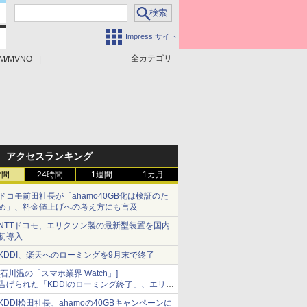
Impress サイト
全カテゴリ
M/MVNO
アクセスランキング
時間
24時間
1週間
1カ月
ドコモ前田社長が「ahamo40GB化は検証のた
め」、料金値上げへの考え方にも言及
NTTドコモ、エリクソン製の最新型装置を国内
初導入
KDDI、楽天へのローミングを9月末で終了
[石川温の「スマホ業界 Watch」]
告げられた「KDDIのローミング終了」、エリア
マップの落とし穴と楽天モバイルの課題
KDDI松田社長、ahamoの40GBキャンペーンに