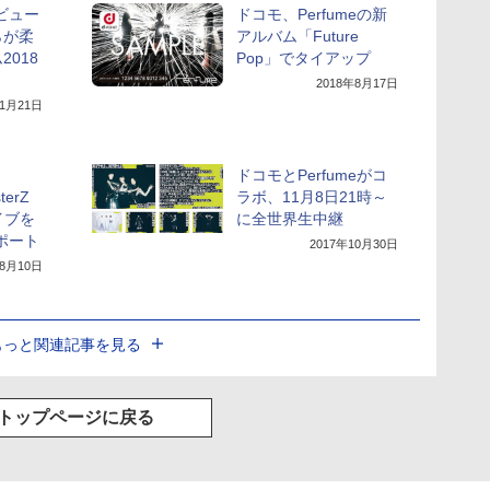
ビュー
ドコモ、Perfumeの新
らが柔
アルバム「Future
018
Pop」でタイアップ
2018年8月17日
11月21日
ドコモとPerfumeがコ
terZ
ラボ、11月8日21時～
イブを
に全世界生中継
ポート
2017年10月30日
年8月10日
もっと関連記事を見る
トップページに戻る