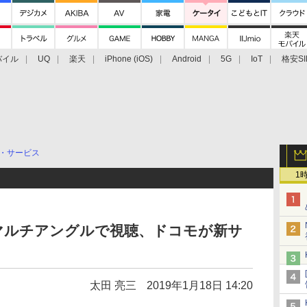
バイル
UQ
楽天
iPhone (iOS)
Android
5G
IoT
格安SI
アクセサリー
業界動向
法人向け
最新技術/その他
・サービス
1
マルチアングルで視聴、ドコモが新サ
太田 亮三
2019年1月18日 14:20