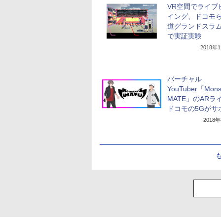
VR空間でライブ
イング、ドコモ
道グランドスラム2
で実証実験
2018年
バーチャル
YouTuber「Mons
MATE」のARラ
ドコモの5Gがサ
2018