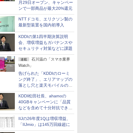
月29日オープン、キャンペー
ンで一部商品が最大20%還元
NTTドコモ、エリクソン製の
最新型装置を国内初導入
KDDIの第1四半期決算説明
会、増収増益もガバナンスや
セキュリティ対策などに課題
石川温の「スマホ業界
連載
Watch」
告げられた「KDDIのローミ
ング終了」、エリアマップの
落とし穴と楽天モバイルの課
題
KDDI松田社長、ahamoの
40GBキャンペーンに「品質
などを含めて十分対抗でき
る」
IIJの26年度1Qは増収増益、
「IIJmio」は145万回線超に