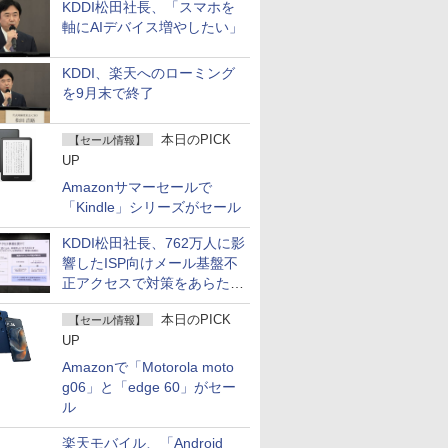
KDDI松田社長、「スマホを
軸にAIデバイス増やしたい」
KDDI、楽天へのローミング
を9月末で終了
本日のPICK
【セール情報】
UP
Amazonサマーセールで
「Kindle」シリーズがセール
KDDI松田社長、762万人に影
響したISP向けメール基盤不
正アクセスで対策をあらため
て説明
本日のPICK
【セール情報】
UP
Amazonで「Motorola moto
g06」と「edge 60」がセー
ル
楽天モバイル、「Android