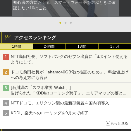
初心者の方におくる、スマートウォッチを選ぶときに確
認したい10のこと
●
●
●
アクセスランキング
1時間
24時間
1週間
1カ月
NTT島田社長、ソフトバンクのセブン出資に「dポイント使える
ようにして」
ドコモ前田社長が「ahamo40GB化は検証のため」、料金値上げ
への考え方にも言及
[石川温の「スマホ業界 Watch」]
告げられた「KDDIのローミング終了」、エリアマップの落とし
穴と楽天モバイルの課題
NTTドコモ、エリクソン製の最新型装置を国内初導入
KDDI、楽天へのローミングを9月末で終了
もっと見る