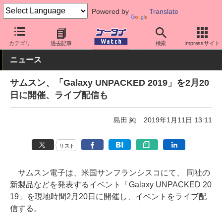
Powered by
Translate
ケータイ Watch
OS
Android
Galaxy
カテゴリ
過去記事
検索
Impressサイト
ニュース
サムスン、「Galaxy UNPACKED 2019」を2月20
日に開催、ライブ配信も
島田 純
2019年1月11日 13:11
リスト
サムスン電子は、米国サンフランシスコにて、 同社の
新製品などを発表するイベント「Galaxy UNPACKED 20
19」を現地時間2月20日に開催し、イベントをライブ配
信する。