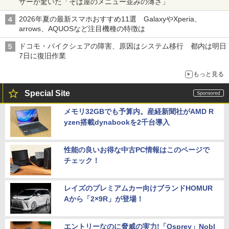
ザーが驚いた「そば屋のメニュー並みの薄さ」
2026年夏の最新スマホおすすめ11選 GalaxyやXperia、
arrows、AQUOSなど注目機種の特徴は
ドコモ・バイクシェアの障害、原因はシステム移行 都内は明日
7日に復旧作業
もっと見る
Special Site
メモリ32GBでも予算内。産経新聞社がAMD R
yzen搭載dynabookを2千台導入
性能の良いお得な中古PC情報はこのページで
チェック！
レイズのプレミアムカー向けブランドHOMUR
Aから「2×9R」が登場！
エントリーなのに脅威の実力!「Osprey」Nobl