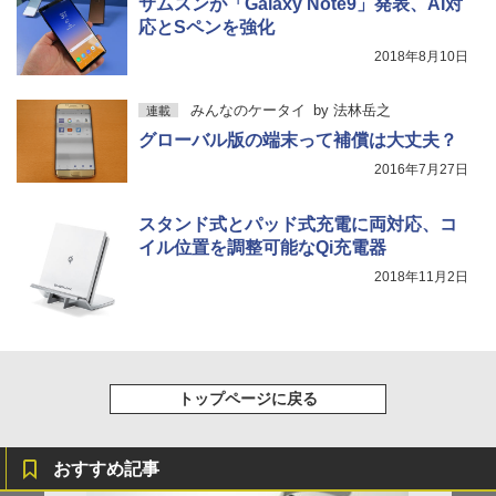
サムスンが「Galaxy Note9」発表、AI対
応とSペンを強化
2018年8月10日
みんなのケータイ
by
法林岳之
連載
グローバル版の端末って補償は大丈夫？
2016年7月27日
スタンド式とパッド式充電に両対応、コ
イル位置を調整可能なQi充電器
2018年11月2日
トップページに戻る
おすすめ記事