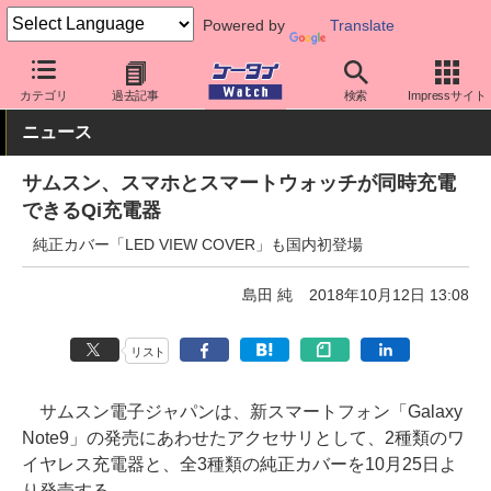
Powered by
Translate
ケータイ Watch
OS
Android
Galaxy
カテゴリ
過去記事
検索
Impressサイト
ニュース
サムスン、スマホとスマートウォッチが同時充電
できるQi充電器
純正カバー「LED VIEW COVER」も国内初登場
島田 純
2018年10月12日 13:08
リスト
サムスン電子ジャパンは、新スマートフォン「Galaxy
Note9」の発売にあわせたアクセサリとして、2種類のワ
イヤレス充電器と、全3種類の純正カバーを10月25日よ
り発売する。