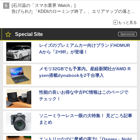
[石川温の「スマホ業界 Watch」]
告げられた「KDDIのローミング終了」、エリアマップの落とし
穴と楽天モバイルの課題
もっと見る
Special Site
レイズのプレミアムカー向けブランドHOMUR
Aから「2×9R」が登場！
メモリ32GBでも予算内。産経新聞社がAMD R
yzen搭載dynabookを2千台導入
性能の良いお得な中古PC情報はこのページで
チェック！
ソニーミラーレス一眼の大特集！ 見どころ記事
まとめ
エントリーなのに脅威の実力!「Osprey」Nobl