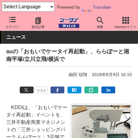
Powered by
Translate
ケータイ Watch
キャリア
au
その他
カテゴリ
過去記事
検索
Impressサイト
ニュース
auの「おもいでケータイ再起動」、ららぽーと湘
南平塚/立川立飛/横浜で
細田 頌翔
2018年8月9日 16:10
リスト
KDDIは、「おもいでケー
タイ再起動」イベントを、
三井不動産商業マネジメン
トの「三井ショッピングパ
ーク ららぽーと」3店舗で