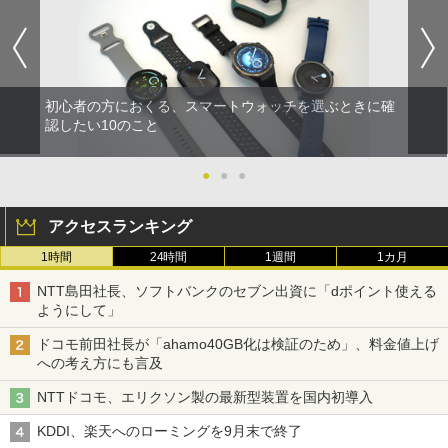
初心者の方におくる、スマートウォッチを選ぶときに確
認したい10のこと
●
●
●
アクセスランキング
1時間
24時間
1週間
1カ月
NTT島田社長、ソフトバンクのセブン出資に「dポイント使える
ようにして」
ドコモ前田社長が「ahamo40GB化は検証のため」、料金値上げ
への考え方にも言及
NTTドコモ、エリクソン製の最新型装置を国内初導入
KDDI、楽天へのローミングを9月末で終了