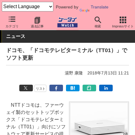
Powered by
Translate
ケータイ Watch
キャリア
ドコモ
ソフト更新
カテゴリ
過去記事
検索
Impressサイト
ニュース
ドコモ、「ドコモテレビターミナル（TT01）」で
ソフト更新
湯野 康隆
2018年7月13日 11:21
リスト
NTTドコモは、ファーウ
ェイ製のセットトップボッ
クス「ドコモテレビターミ
ナル（TT01）」向けにソフ
トウェア更新サービスの提