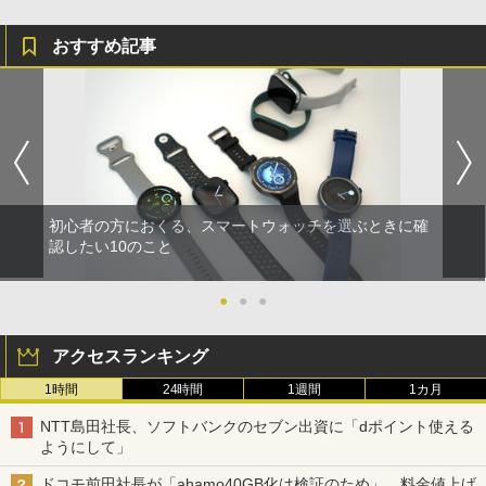
おすすめ記事
初心者の方におくる、スマートウォッチを選ぶときに確
認したい10のこと
●
●
●
アクセスランキング
1時間
24時間
1週間
1カ月
NTT島田社長、ソフトバンクのセブン出資に「dポイント使える
ようにして」
ドコモ前田社長が「ahamo40GB化は検証のため」、料金値上げ