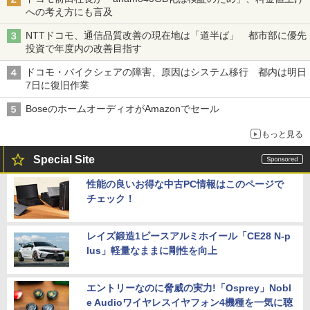
への考え方にも言及
NTTドコモ、通信品質改善の現在地は「道半ば」 都市部に優先
投資で年度内の改善目指す
ドコモ・バイクシェアの障害、原因はシステム移行 都内は明日
7日に復旧作業
BoseのホームオーディオがAmazonでセール
もっと見る
Special Site
性能の良いお得な中古PC情報はこのページで
チェック！
レイズ鍛造1ピースアルミホイール「CE28 N-p
lus」軽量なままに剛性を向上
エントリーなのに脅威の実力!「Osprey」Nobl
e Audioワイヤレスイヤフォン4機種を一気に聴