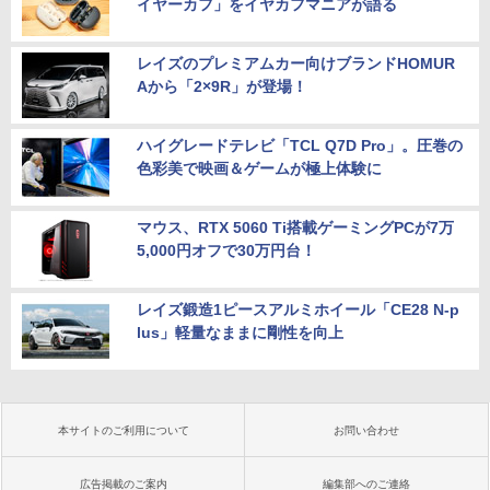
イヤーカフ」をイヤカフマニアが語る
レイズのプレミアムカー向けブランドHOMUR
Aから「2×9R」が登場！
ハイグレードテレビ「TCL Q7D Pro」。圧巻の
色彩美で映画＆ゲームが極上体験に
マウス、RTX 5060 Ti搭載ゲーミングPCが7万
5,000円オフで30万円台！
レイズ鍛造1ピースアルミホイール「CE28 N-p
lus」軽量なままに剛性を向上
本サイトのご利用について
お問い合わせ
広告掲載のご案内
編集部へのご連絡