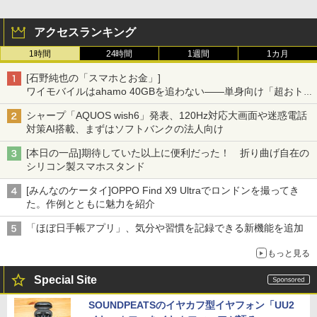
アクセスランキング
1時間
24時間
1週間
1カ月
[石野純也の「スマホとお金」]
ワイモバイルはahamo 40GBを追わない――単身向け「超おトク
割」の安さと1年限定の注意点
シャープ「AQUOS wish6」発表、120Hz対応大画面や迷惑電話
対策AI搭載、まずはソフトバンクの法人向け
[本日の一品]期待していた以上に便利だった！ 折り曲げ自在の
シリコン製スマホスタンド
[みんなのケータイ]OPPO Find X9 Ultraでロンドンを撮ってき
た。作例とともに魅力を紹介
「ほぼ日手帳アプリ」、気分や習慣を記録できる新機能を追加
もっと見る
Special Site
SOUNDPEATSのイヤカフ型イヤフォン「UU2