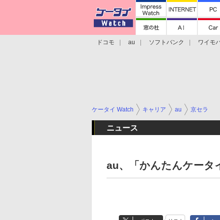
ドコモ
au
ソフトバンク
ワイモ
格安スマホ/SIMフリースマホ
周辺機器/
ケータイ Watch
キャリア
au
京セラ
ニュース
au、「かんたんケータイ 