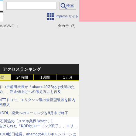
Impress サイト
全カテゴリ
M/MVNO
アクセスランキング
時間
24時間
1週間
1カ月
ドコモ前田社長が「ahamo40GB化は検証のた
め」、料金値上げへの考え方にも言及
NTTドコモ、エリクソン製の最新型装置を国内
初導入
KDDI、楽天へのローミングを9月末で終了
[石川温の「スマホ業界 Watch」]
告げられた「KDDIのローミング終了」、エリア
マップの落とし穴と楽天モバイルの課題
KDDI松田社長、ahamoの40GBキャンペーンに