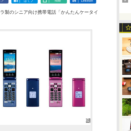
ェア
はてブ
note
LinkedIn
セラ製のシニア向け携帯電話「かんたんケータイ
。