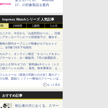
楽天モバイル、「Android
17」の対象製品を案内
Impress Watchシリーズ 人気記事
時間
24時間
1週間
1カ月
ユニクロ、今日から「お盆特別セール」。涼感
シアサッカーワンピース待望値下げ、撥水ギア
ショーツは1990円に
東映の歴代オープニング映像がカプセルトイ
に。全5種で8月下旬発売
カルディ、オンライン限定「ネコバッグ＆タン
ブラーセット」を一般販売。7月の抽選販売の
当選無効分
はやぶさ50％オフの「新幹線eチケット（トク
だ値スペシャル28）」発売。秋冬乗車分、えき
ねっと限定
フェルメール《真珠の耳飾りの少女》展のグッ
ズ公開。図録/ミッフィー/葬送のフリーレンほ
か、注目ブランドコラボが実現
もっと見る
おすすめ記事
初心者の方におくる、スマー