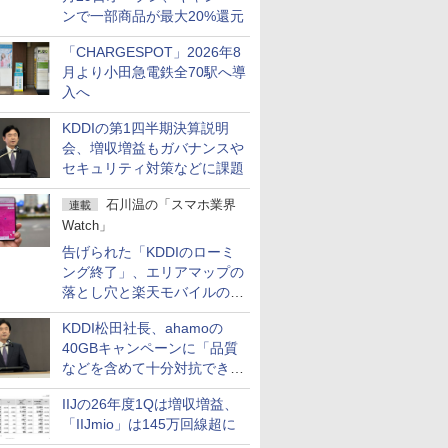
ンで一部商品が最大20%還元
「CHARGESPOT」2026年8
月より小田急電鉄全70駅へ導
入へ
KDDIの第1四半期決算説明
会、増収増益もガバナンスや
セキュリティ対策などに課題
石川温の「スマホ業界
連載
Watch」
告げられた「KDDIのローミ
ング終了」、エリアマップの
落とし穴と楽天モバイルの課
題
KDDI松田社長、ahamoの
40GBキャンペーンに「品質
などを含めて十分対抗でき
る」
IIJの26年度1Qは増収増益、
「IIJmio」は145万回線超に