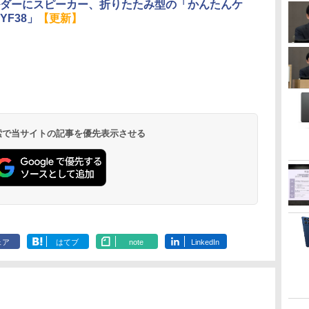
ダーにスピーカー、折りたたみ型の「かんたんケ
YF38」
【更新】
 検索で当サイトの記事を優先表示させる
ェア
はてブ
note
LinkedIn