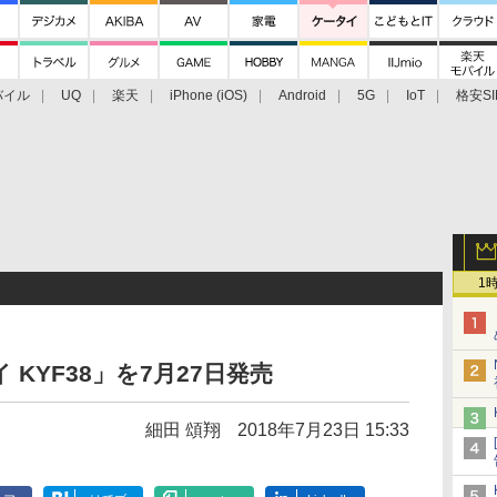
バイル
UQ
楽天
iPhone (iOS)
Android
5G
IoT
格安SI
アクセサリー
業界動向
法人向け
最新技術/その他
1
KYF38」を7月27日発売
細田 頌翔
2018年7月23日 15:33