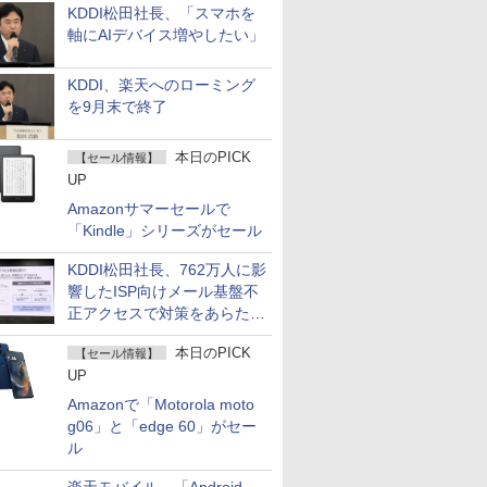
KDDI松田社長、「スマホを
軸にAIデバイス増やしたい」
KDDI、楽天へのローミング
を9月末で終了
本日のPICK
【セール情報】
UP
Amazonサマーセールで
「Kindle」シリーズがセール
KDDI松田社長、762万人に影
響したISP向けメール基盤不
正アクセスで対策をあらため
て説明
本日のPICK
【セール情報】
UP
Amazonで「Motorola moto
g06」と「edge 60」がセー
ル