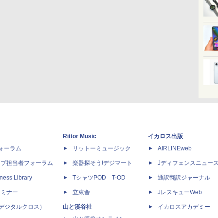
Rittor Music
イカロス出版
dフォーラム
リットーミュージック
AIRLINEweb
ップ担当者フォーラム
楽器探そう!デジマート
Jディフェンスニュー
ness Library
TシャツPOD T-OD
通訳翻訳ジャーナル
セミナー
立東舎
JレスキューWeb
 X（デジタルクロス）
山と溪谷社
イカロスアカデミー