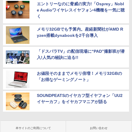
エントリーなのに脅威の実力!「Osprey」Nobl
e Audioワイヤレスイヤフォン4機種を一気に聴
く
メモリ32GBでも予算内。産経新聞社がAMD R
yzen搭載dynabookを2千台導入
「ドスパラTV」の配信現場に“PAD”撮影班が潜
入!人気の秘訣に迫る!!
お値段そのままでメモリ倍増！メモリ32GBの
「お得なゲーミングノート」
SOUNDPEATSのイヤカフ型イヤフォン「UU2
イヤーカフ」をイヤカフマニアが語る
本サイトのご利用について
お問い合わせ