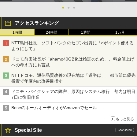
●
●
●
アクセスランキング
1時間
24時間
1週間
1カ月
NTT島田社長、ソフトバンクのセブン出資に「dポイント使える
ようにして」
ドコモ前田社長が「ahamo40GB化は検証のため」、料金値上げ
への考え方にも言及
NTTドコモ、通信品質改善の現在地は「道半ば」 都市部に優先
投資で年度内の改善目指す
ドコモ・バイクシェアの障害、原因はシステム移行 都内は明日
7日に復旧作業
BoseのホームオーディオがAmazonでセール
もっと見る
Special Site