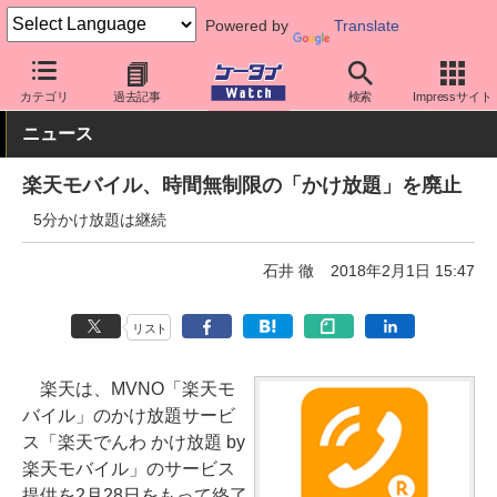
Powered by
Translate
ケータイ Watch
格安スマホ/格安SIM
格安SIM/MVNO
楽天モバ
カテゴリ
過去記事
検索
Impressサイト
ニュース
楽天モバイル、時間無制限の「かけ放題」を廃止
5分かけ放題は継続
石井 徹
2018年2月1日 15:47
リスト
楽天は、MVNO「楽天モ
バイル」のかけ放題サービ
ス「楽天でんわ かけ放題 by
楽天モバイル」のサービス
提供を2月28日をもって終了