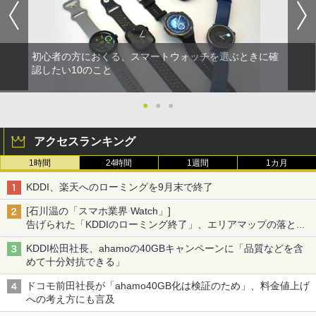
初心者の方におくる、スマートウォッチを選ぶときに確
認したい10のこと
●
●
●
アクセスランキング
1時間
24時間
1週間
1カ月
KDDI、楽天へのローミングを9月末で終了
[石川温の「スマホ業界 Watch」]
告げられた「KDDIのローミング終了」、エリアマップの落とし
穴と楽天モバイルの課題
KDDI松田社長、ahamoの40GBキャンペーンに「品質などを含
めて十分対抗できる」
ドコモ前田社長が「ahamo40GB化は検証のため」、料金値上げ
への考え方にも言及