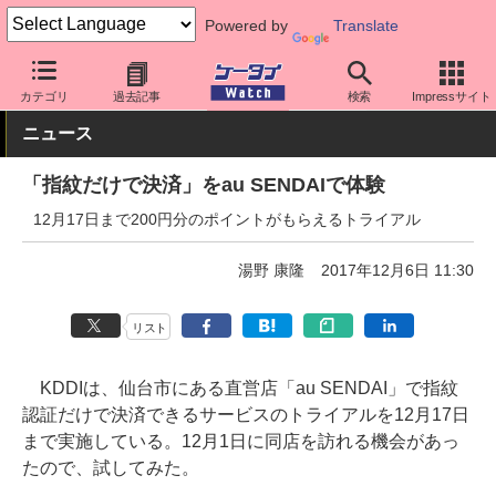
Powered by
Translate
ケータイ Watch
アプリ・サービス
決済/金融
カテゴリ
過去記事
検索
Impressサイト
ニュース
「指紋だけで決済」をau SENDAIで体験
12月17日まで200円分のポイントがもらえるトライアル
湯野 康隆
2017年12月6日 11:30
リスト
KDDIは、仙台市にある直営店「au SENDAI」で指紋
認証だけで決済できるサービスのトライアルを12月17日
まで実施している。12月1日に同店を訪れる機会があっ
たので、試してみた。