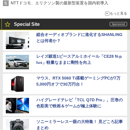
NTTドコモ、エリクソン製の最新型装置を国内初導入
もっと見る
Special Site
総合オーディオブランドに進化するSHANLING
とは何者か？
レイズ鍛造1ピースアルミホイール「CE28 N-p
lus」軽量なままに剛性を向上
マウス、RTX 5060 Ti搭載ゲーミングPCが7万
5,000円オフで30万円台！
ハイグレードテレビ「TCL Q7D Pro」。圧巻の
色彩美で映画＆ゲームが極上体験に
ソニーミラーレス一眼の大特集！ 見どころ記事
まとめ