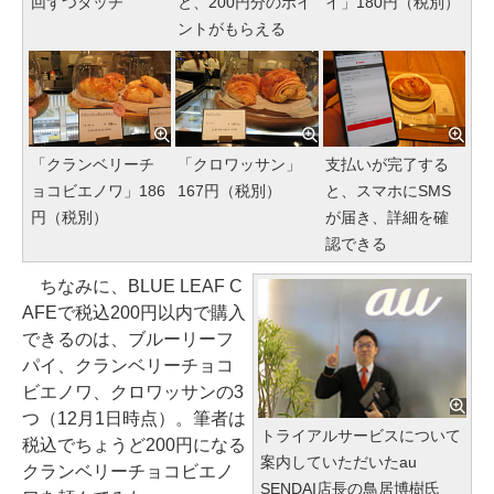
回ずつタッチ
と、200円分のポイ
イ」180円（税別）
ントがもらえる
「クランベリーチ
「クロワッサン」
支払いが完了する
ョコビエノワ」186
167円（税別）
と、スマホにSMS
円（税別）
が届き、詳細を確
認できる
ちなみに、BLUE LEAF C
AFEで税込200円以内で購入
できるのは、ブルーリーフ
パイ、クランベリーチョコ
ビエノワ、クロワッサンの3
つ（12月1日時点）。筆者は
トライアルサービスについて
税込でちょうど200円になる
案内していただいたau
クランベリーチョコビエノ
SENDAI店長の鳥居博樹氏