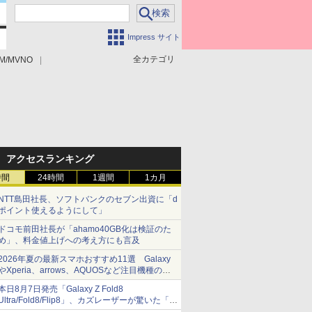
Impress サイト
全カテゴリ
M/MVNO
アクセスランキング
時間
24時間
1週間
1カ月
NTT島田社長、ソフトバンクのセブン出資に「d
ポイント使えるようにして」
ドコモ前田社長が「ahamo40GB化は検証のた
め」、料金値上げへの考え方にも言及
2026年夏の最新スマホおすすめ11選 Galaxy
やXperia、arrows、AQUOSなど注目機種の特
徴は
本日8月7日発売「Galaxy Z Fold8
Ultra/Fold8/Flip8」、カズレーザーが驚いた「そ
ば屋のメニュー並みの薄さ」