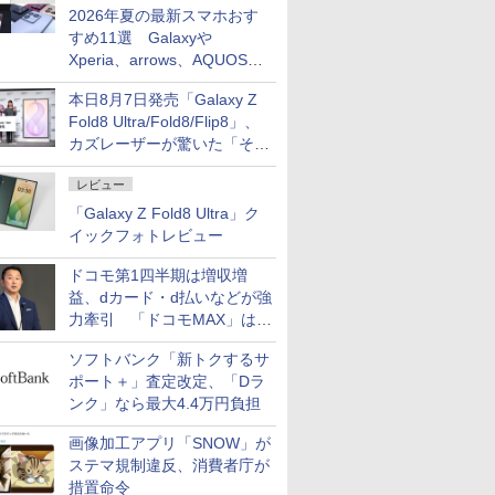
2026年夏の最新スマホおす
すめ11選 Galaxyや
Xperia、arrows、AQUOSな
ど注目機種の特徴は
本日8月7日発売「Galaxy Z
Fold8 Ultra/Fold8/Flip8」、
カズレーザーが驚いた「そば
屋のメニュー並みの薄さ」
レビュー
「Galaxy Z Fold8 Ultra」ク
イックフォトレビュー
ドコモ第1四半期は増収増
益、dカード・d払いなどが強
力牽引 「ドコモMAX」は
400万契約突破
ソフトバンク「新トクするサ
ポート＋」査定改定、「Dラ
ンク」なら最大4.4万円負担
画像加工アプリ「SNOW」が
ステマ規制違反、消費者庁が
措置命令