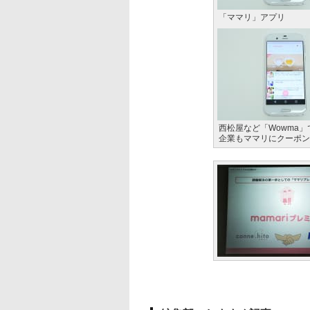
「ママリ」アプリ
西松屋など「Wowma
企業もママリにクーポン