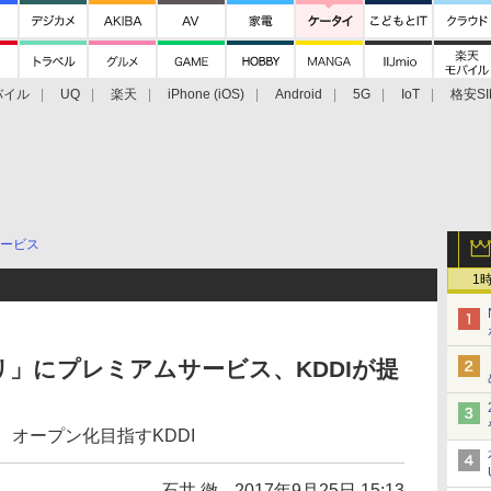
バイル
UQ
楽天
iPhone (iOS)
Android
5G
IoT
格安SI
アクセサリー
業界動向
法人向け
最新技術/その他
ービス
1
」にプレミアムサービス、KDDIが提
、オープン化目指すKDDI
石井 徹
2017年9月25日 15:13