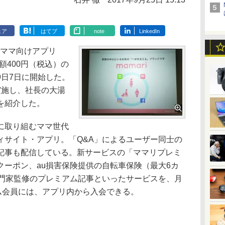
ェア
はてブ
note
LinkedIn
、ママ向けアプリ
月額400円（税込）の
9日7日に開始した。
を実施し、社長の大湯
を紹介した。
に取り組むママ世代
ィサイト・アプリ。「Q&A」によるユーザー同士の
記事も配信している。新サービスの「ママリプレミ
クーポン、au損害保険提供の自転車保険（最大6カ
専門家監修のプレミアム記事といったサービスを、月
ム会員には、アプリ内から入会できる。