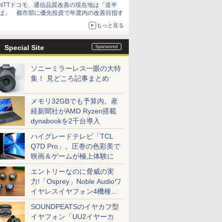
NTTドコモ、通信品質改善の現在地は「道半
ば」 都市部に優先投資で年度内の改善目指す
もっと見る
Special Site
ソニーミラーレス一眼の大特
集！ 見どころ記事まとめ
メモリ32GBでも予算内。産
経新聞社がAMD Ryzen搭載
dynabookを2千台導入
ハイグレードテレビ「TCL
Q7D Pro」。圧巻の色彩美で
映画＆ゲームが極上体験に
エントリーなのに脅威の実
力!「Osprey」Noble Audioワ
イヤレスイヤフォン4機種を
一気に聴く
SOUNDPEATSのイヤカフ型
イヤフォン「UU2イヤーカ