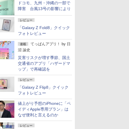
ドコモ、九州・沖縄の一部で
障害 台風13号の影響により
レビュー
「Galaxy Z Fold8」クイック
フォトレビュー
てっぱんアプリ！
by
日
連載
沼 諭史
災害リスクが増す季節、国土
交通省のアプリ「ハザードマ
ップ」で再確認を
レビュー
「Galaxy Z Flip8」クイック
フォトレビュー
値上がり予想のiPhoneに「ペ
イディApple専用プラン」は
なぜ便利と言えるのか
レビュー