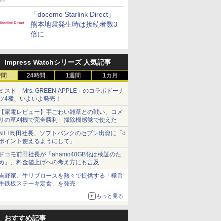
「docomo Starlink Direct」
熊本地震発生時は接続者数3
倍に
Impress Watchシリーズ 人気記事
時間
24時間
1週間
1カ月
ミスド「Mrs. GREEN APPLE」のコラボドーナ
ツ4種、いよいよ発売！
【家電レビュー】手ごわい雑草との戦い、コメ
リの草刈機で完全勝利 掃除機感覚で使えた
NTT島田社長、ソフトバンクのセブン出資に「d
ポイント使えるようにして」
ドコモ前田社長が「ahamo40GB化は検証のた
め」、料金値上げへの考え方にも言及
吉野家、牛リブロースを熱々で提供する「極旨
牛鉄板ステーキ定食」を発売
もっと見る
おすすめ記事