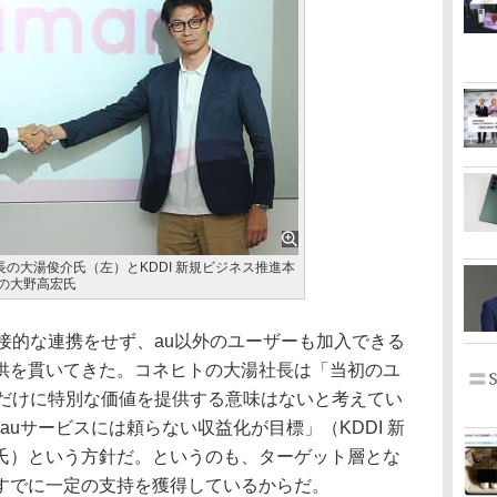
長の大湯俊介氏（左）とKDDI 新規ビジネス推進本
長の大野高宏氏
接的な連携をせず、au以外のユーザーも加入できる
供を貫いてきた。コネヒトの大湯社長は「当初のユ
ーだけに特別な価値を提供する意味はないと考えてい
auサービスには頼らない収益化が目標」（KDDI 新
氏）という方針だ。というのも、ターゲット層とな
すでに一定の支持を獲得しているからだ。