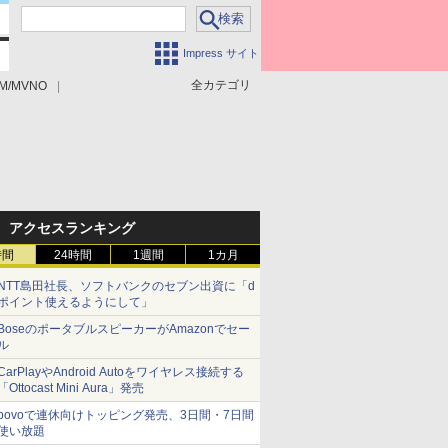
Impress サイト
全カテゴリ
M/MVNO
アクセスランキング
時間
24時間
1週間
1カ月
NTT島田社長、ソフトバンクのセブン出資に「d
ポイント使えるようにして」
BoseのポータブルスピーカーがAmazonでセー
ル
CarPlayやAndroid Autoをワイヤレス接続する
「Ottocast Mini Aura」発売
povoで連休向けトッピング発売、3日間・7日間
使い放題