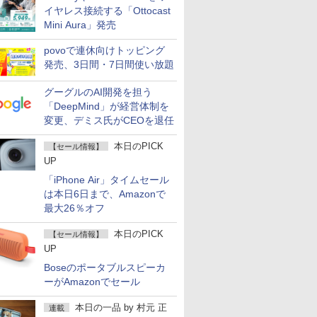
イヤレス接続する「Ottocast
Mini Aura」発売
povoで連休向けトッピング
発売、3日間・7日間使い放題
グーグルのAI開発を担う
「DeepMind」が経営体制を
変更、デミス氏がCEOを退任
本日のPICK
【セール情報】
UP
「iPhone Air」タイムセール
は本日6日まで、Amazonで
最大26％オフ
本日のPICK
【セール情報】
UP
Boseのポータブルスピーカ
ーがAmazonでセール
本日の一品
by
村元 正
連載