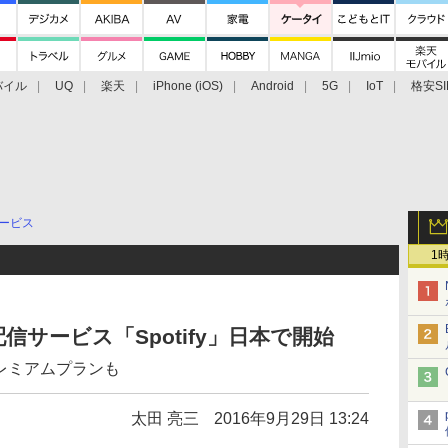
バイル
UQ
楽天
iPhone (iOS)
Android
5G
IoT
格安SI
アクセサリー
業界動向
法人向け
最新技術/その他
ービス
1
サービス「Spotify」日本で開始
プレミアムプランも
太田 亮三
2016年9月29日 13:24