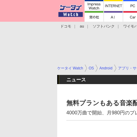
ドコモ
au
ソフトバンク
ワイモ
格安スマホ/SIMフリースマホ
周辺機器/
ケータイ Watch
OS
Android
アプリ・サ
ニュース
無料プランもある音楽配信
4000万曲で開始、月980円の