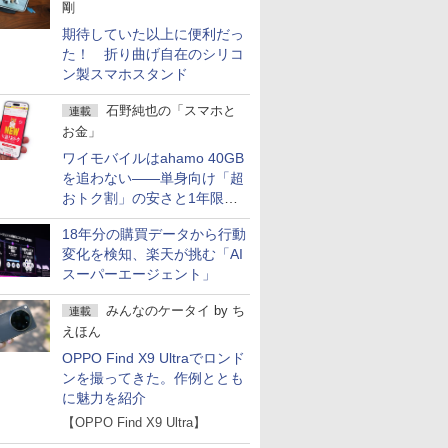
剛
期待していた以上に便利だっ
た！ 折り曲げ自在のシリコ
ン製スマホスタンド
石野純也の「スマホと
連載
お金」
ワイモバイルはahamo 40GB
を追わない――単身向け「超
おトク割」の安さと1年限定
の注意点
18年分の購買データから行動
変化を検知、楽天が挑む「AI
スーパーエージェント」
みんなのケータイ
by
ち
連載
えほん
OPPO Find X9 Ultraでロンド
ンを撮ってきた。作例ととも
に魅力を紹介
【OPPO Find X9 Ultra】