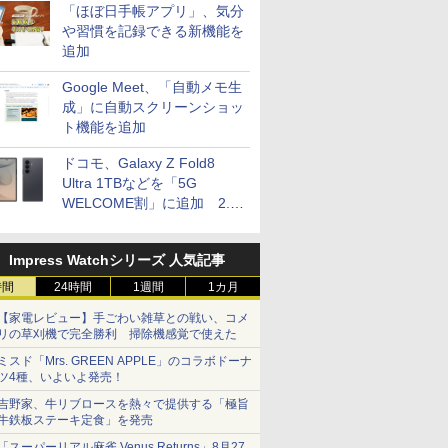
「ほぼ日手帳アプリ」、気分
や習慣を記録できる新機能を
追加
Google Meet、「自動メモ生
成」に自動スクリーンショッ
ト機能を追加
ドコモ、Galaxy Z Fold8
Ultra 1TBなどを「5G
WELCOME割」に追加 2.2
万円引き
Impress Watchシリーズ 人気記事
時間
24時間
1週間
1カ月
【家電レビュー】手ごわい雑草との戦い、コメ
リの草刈機で完全勝利 掃除機感覚で使えた
ミスド「Mrs. GREEN APPLE」のコラボドーナ
ツ4種、いよいよ発売！
吉野家、牛リブロースを熱々で提供する「極旨
牛鉄板ステーキ定食」を発売
「スーパーリアル麻雀 Venus Returns」8月27