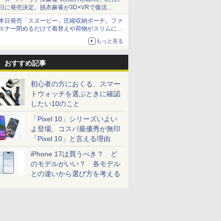
日に発売決定。脱衣麻雀が3D×VRで復活
発売から2週間は20%オフになるセールが実施
本日発売「スヌーピー」圧縮収納ポーチ。ファ
スナー閉めるだけで着替えや荷物がスリムにま
とまる
もっと見る
おすすめ記事
初心者の方におくる、スマー
トウォッチを選ぶときに確認
したい10のこと
「Pixel 10」シリーズいよい
よ登場、コスパ最優秀が無印
「Pixel 10」と言える理由
iPhone 17は買うべき？ ど
のモデルがいい？ 各モデル
との違いから選び方を考える