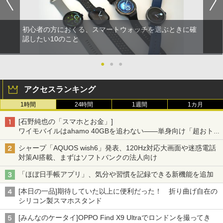
初心者の方におくる、スマートウォッチを選ぶときに確
認したい10のこと
●
●
●
アクセスランキング
1時間
24時間
1週間
1カ月
[石野純也の「スマホとお金」]
ワイモバイルはahamo 40GBを追わない――単身向け「超おトク
割」の安さと1年限定の注意点
シャープ「AQUOS wish6」発表、120Hz対応大画面や迷惑電話
対策AI搭載、まずはソフトバンクの法人向け
「ほぼ日手帳アプリ」、気分や習慣を記録できる新機能を追加
[本日の一品]期待していた以上に便利だった！ 折り曲げ自在の
シリコン製スマホスタンド
[みんなのケータイ]OPPO Find X9 Ultraでロンドンを撮ってき