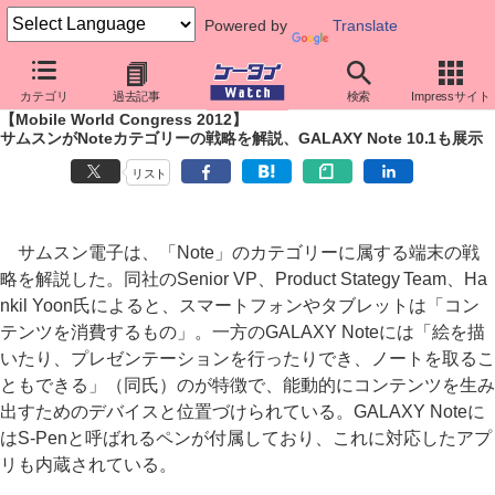
Powered by
Translate
ケータイ Watch
イベント
Mobile World Congress
2012
カテゴリ
過去記事
検索
Impressサイト
【Mobile World Congress 2012】
サムスンがNoteカテゴリーの戦略を解説、GALAXY Note 10.1も展示
リスト
サムスン電子は、「Note」のカテゴリーに属する端末の戦
略を解説した。同社のSenior VP、Product Stategy Team、Ha
nkil Yoon氏によると、スマートフォンやタブレットは「コン
テンツを消費するもの」。一方のGALAXY Noteには「絵を描
いたり、プレゼンテーションを行ったりでき、ノートを取るこ
ともできる」（同氏）のが特徴で、能動的にコンテンツを生み
出すためのデバイスと位置づけられている。GALAXY Noteに
はS-Penと呼ばれるペンが付属しており、これに対応したアプ
リも内蔵されている。