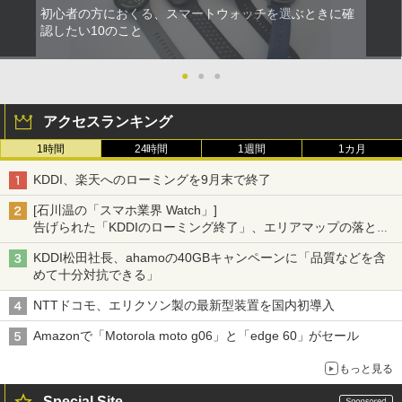
初心者の方におくる、スマートウォッチを選ぶときに確
認したい10のこと
●
●
●
アクセスランキング
1時間
24時間
1週間
1カ月
KDDI、楽天へのローミングを9月末で終了
[石川温の「スマホ業界 Watch」]
告げられた「KDDIのローミング終了」、エリアマップの落とし
穴と楽天モバイルの課題
KDDI松田社長、ahamoの40GBキャンペーンに「品質などを含
めて十分対抗できる」
NTTドコモ、エリクソン製の最新型装置を国内初導入
Amazonで「Motorola moto g06」と「edge 60」がセール
もっと見る
Special Site