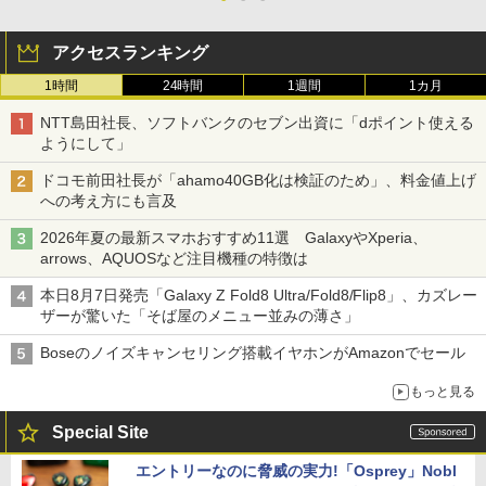
アクセスランキング
1時間
24時間
1週間
1カ月
NTT島田社長、ソフトバンクのセブン出資に「dポイント使える
ようにして」
ドコモ前田社長が「ahamo40GB化は検証のため」、料金値上げ
への考え方にも言及
2026年夏の最新スマホおすすめ11選 GalaxyやXperia、
arrows、AQUOSなど注目機種の特徴は
本日8月7日発売「Galaxy Z Fold8 Ultra/Fold8/Flip8」、カズレー
ザーが驚いた「そば屋のメニュー並みの薄さ」
Boseのノイズキャンセリング搭載イヤホンがAmazonでセール
もっと見る
Special Site
エントリーなのに脅威の実力!「Osprey」Nobl