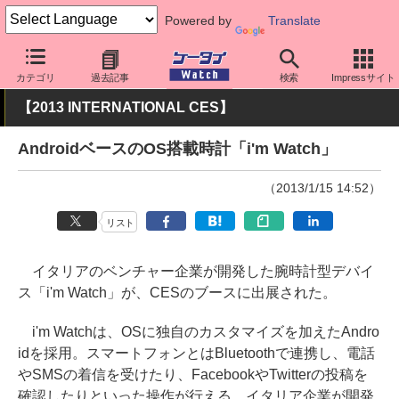
Powered by
Translate
ケータイ Watch
イベント
CES
2013
カテゴリ
過去記事
検索
Impressサイト
【2013 INTERNATIONAL CES】
AndroidベースのOS搭載時計「i'm Watch」
（2013/1/15 14:52）
リスト
イタリアのベンチャー企業が開発した腕時計型デバイ
ス「i'm Watch」が、CESのブースに出展された。
i'm Watchは、OSに独自のカスタマイズを加えたAndro
idを採用。スマートフォンとはBluetoothで連携し、電話
やSMSの着信を受けたり、FacebookやTwitterの投稿を
確認したりといった操作が行える。イタリア企業が開発