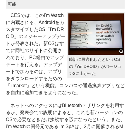
可能
CESでは、このi'm Watch
に内蔵される、Androidをカ
スタマイズしたOS「i'm DR
OID」のメジャーアップデー
トが発表された。新OSはす
でに同社のサイトに公開さ
れており、PC経由でアップ
時計に最適化したというOS
デートを行える。アップデ
の「i'm DROID」がバージョ
ートで加わるのは、アプリ
ン2に上がった
をダウンロードするための
「i'market」という機能。コンパスや通過換算アプリなど
を自由に追加できるようになった。
ネットへのアクセスにはBluetoothテザリングを利用す
るが、発表会での説明によると、これも新バージョンの
OSで必要なときだけ接続する形になったという。また、
i'm Watchの開発元であるi'm SpAは、2月に開催されるM