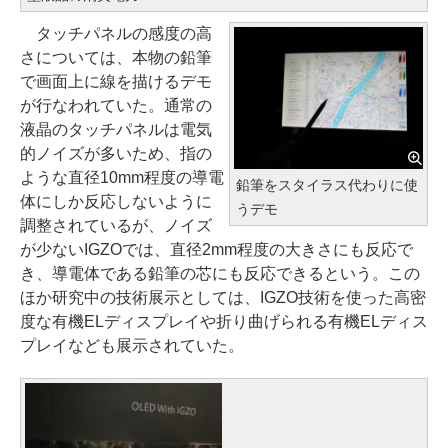
タッチパネルの感度の高
さについては、本物の鉛筆
で画面上に線を描けるデモ
が行なわれていた。通常の
液晶のタッチパネルは電気
的ノイズが多いため、指の
ような直径10mm程度の導電
鉛筆をスタイラス代わりに使
体にしか反応しないように
うデモ
調整されているが、ノイズ
が少ないIGZOでは、直径2mm程度の大きさにも反応で
き、導電体である鉛筆の芯にも反応できるという。この
ほか研究中の技術展示としては、IGZO技術を使った高密
度な有機ELディスプレイや折り曲げられる有機ELディス
プレイなども展示されていた。