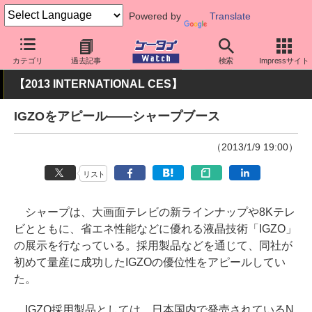
Powered by
Translate
ケータイ Watch
イベント
CES
2013
カテゴリ
過去記事
検索
Impressサイト
【2013 INTERNATIONAL CES】
IGZOをアピール――シャープブース
（2013/1/9 19:00）
リスト
シャープは、大画面テレビの新ラインナップや8Kテレ
ビとともに、省エネ性能などに優れる液晶技術「IGZO」
の展示を行なっている。採用製品などを通じて、同社が
初めて量産に成功したIGZOの優位性をアピールしてい
た。
IGZO採用製品としては、日本国内で発売されているN