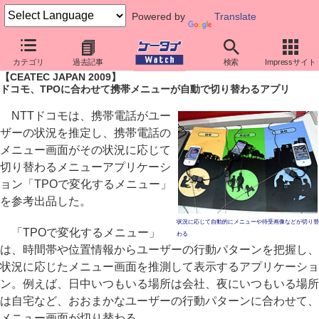
Powered by
Translate
ケータイ Watch
イベント
CEATEC JAPAN
2009
カテゴリ
過去記事
検索
Impressサイト
【CEATEC JAPAN 2009】
ドコモ、TPOに合わせて携帯メニューが自動で切り替わるアプリ
NTTドコモは、携帯電話がユー
ザーの状況を推定し、携帯電話の
メニュー画面がその状況に応じて
切り替わるメニューアプリケーシ
ョン「TPOで変化するメニュー」
を参考出品した。
状況に応じて自動的にメニューや待受画像などが切り替
「TPOで変化するメニュー」
わる
は、時間帯や位置情報からユーザーの行動パターンを把握し、
状況に応じたメニュー画面を推測して表示するアプリケーショ
ン。例えば、日中いつもいる場所は会社、夜にいつもいる場所
は自宅など、おおまかなユーザーの行動パターンに合わせて、
メニュー画面が切り替わる。