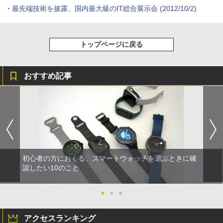
・
最先端技術を披露、国内最大級のIT総合展示会
(2012/10/2)
トップページに戻る
おすすめ記事
初心者の方におくる、スマートウォッチを選ぶときに確
認したい10のこと
●
●
●
アクセスランキング