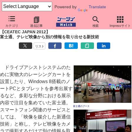
Powered by
Translate
ケータイ Watch
イベント
CEATEC JAPAN
2012
カテゴリ
過去記事
検索
Impressサイト
【CEATEC JAPAN 2012】
富士通、テレビ映像から別の情報を取り出せる新技術
リスト
ドライブアシストシステムのた
めに実物大のレーシングカートを
設置したり、Windows 8搭載のノ
ートPCとタブレットを参考出展す
るなど、多彩な分野における展示
内容で注目を集めていた富士通。
富士通のブース
スマートフォン関連のサービスと
しては、「映像を媒介した新通信
技術」と称し、テレビ映像をカメ
ラで撮影するだけで別の情報を取