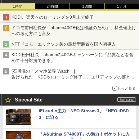
1時間
24時間
1週間
1カ月
KDDI、楽天へのローミングを9月末で終了
ドコモ前田社長が「ahamo40GB化は検証のため」、料金値上げ
への考え方にも言及
NTTドコモ、エリクソン製の最新型装置を国内初導入
KDDI松田社長、ahamoの40GBキャンペーンに「品質などを含
めて十分対抗できる」
[石川温の「スマホ業界 Watch」]
告げられた「KDDIのローミング終了」、エリアマップの落とし
穴と楽天モバイルの課題
もっと見る
Special Site
iFi audio主力「NEO Stream 3」「NEO iDSD
3」に迫る
「A&ultima SP4000T」の魅力！ポケットに入