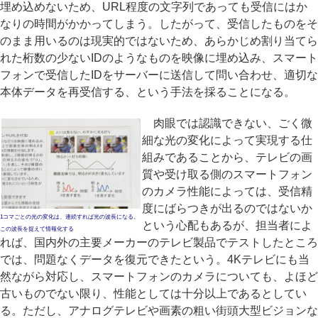
埋め込めないため、URL程度の文字列であっても受信にはか
なりの時間がかかってしまう。したがって、受信したものをそ
のまま用いるのは現実的ではないため、あらかじめ割り当てら
れた桁数の少ないIDのようなものを映像に埋め込み、スマート
フォンで受信したIDをサーバーに送信して問い合わせ、適切な
本体データを再受信する、という手法を採ることになる。
肉眼では認識できない、ごく微
細な光の変化によって実現する仕
組みであることから、テレビの画
質や受け取る側のスマートフォン
のカメラ性能によっては、受信精
度にばらつきが出るのではないか
1コマごとの光の変化は、連続すれば光の波長になる。
という心配もあるが、担当者によ
この波長を捉えて情報化する
れば、国内外の主要メーカーのテレビ製品でテストしたところ
では、問題なくデータを復元できたという。4Kテレビにも当
然ながら対応し、スマートフォンのカメラについても、よほど
古いものでない限り、性能としては十分以上であるとしてい
る。ただし、アナログテレビや画素の粗い街頭大型ビジョンな