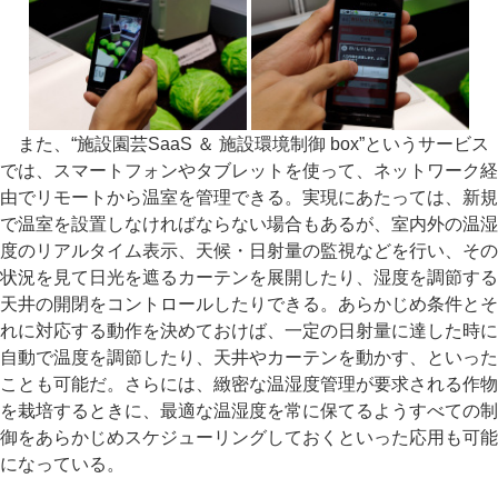
また、“施設園芸SaaS ＆ 施設環境制御 box”というサービス
では、スマートフォンやタブレットを使って、ネットワーク経
由でリモートから温室を管理できる。実現にあたっては、新規
で温室を設置しなければならない場合もあるが、室内外の温湿
度のリアルタイム表示、天候・日射量の監視などを行い、その
状況を見て日光を遮るカーテンを展開したり、湿度を調節する
天井の開閉をコントロールしたりできる。あらかじめ条件とそ
れに対応する動作を決めておけば、一定の日射量に達した時に
自動で温度を調節したり、天井やカーテンを動かす、といった
ことも可能だ。さらには、緻密な温湿度管理が要求される作物
を栽培するときに、最適な温湿度を常に保てるようすべての制
御をあらかじめスケジューリングしておくといった応用も可能
になっている。