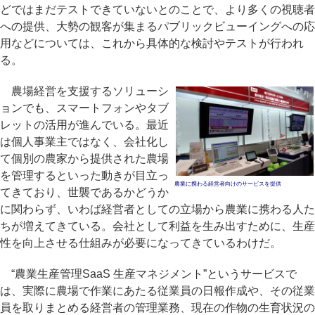
どではまだテストできていないとのことで、より多くの視聴者
への提供、大勢の観客が集まるパブリックビューイングへの応
用などについては、これから具体的な検討やテストが行われ
る。
農場経営を支援するソリューシ
ョンでも、スマートフォンやタブ
レットの活用が進んでいる。最近
は個人事業主ではなく、会社化し
て個別の農家から提供された農場
を管理するといった動きが目立っ
農業に携わる経営者向けのサービスを提供
てきており、世襲であるかどうか
に関わらず、いわば経営者としての立場から農業に携わる人た
ちが増えてきている。会社として利益を生み出すために、生産
性を向上させる仕組みが必要になってきているわけだ。
“農業生産管理SaaS 生産マネジメント”というサービスで
は、実際に農場で作業にあたる従業員の日報作成や、その従業
員を取りまとめる経営者の管理業務、現在の作物の生育状況の