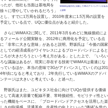
ったが、他社も当面は基地局を
WiMAXは他方式と比較して2年のアドバンテージがある
徐々に増やしていかれるだろう」
と説明
とし、すでに1万局を設置し、2010年度末に1.5万局の設置を
予定している点で、UQに優位点があると紹介した。
さらにWiMAX2に関して、2011年3月をめどに無線接続によ
るフィールド公開実験を、2012年に商用化を予定している点
に「非常に大きな意味」があると説明。野坂氏は「今後の国家
としての経済成長がワイヤレスによるブロードバンドによると
ころが大きだろうという考え方がある」とした上で、「いろい
ろな議論はあるが、現実に存在する技術でWiMAXは最速にな
っているほか、本当の意味で3Gがアドバンスしていくのは201
4年頃になると考えており、2年先行しているWiMAXのアドバ
ンテージは大きいと考えている」と述べた。
野坂氏はまた、ユビキタス社会に向けてUQが提供する価値
として高速大容量で配線不要、常時接続性、モビリティ性とい
った機能をベースに、「ブロードバンドアクセスを活用した楽
しさや臨場感、流通革命、生産性の向上といった“価値”を世の