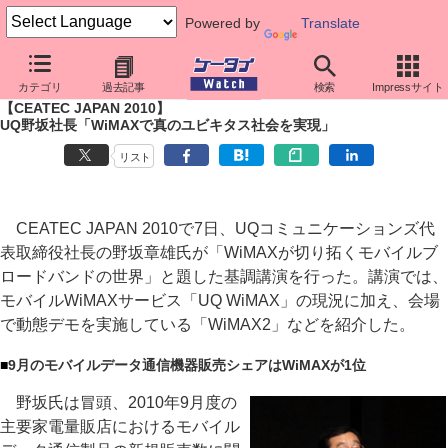
Powered by
Translate
ケータイ Watch
イベント
CEATEC JAPAN
2010
カテゴリ
過去記事
検索
Impressサイト
【CEATEC JAPAN 2010】
UQ野坂社長「WiMAXで真のユビキタス社会を実現」
リスト
CEATEC JAPAN 2010で7日、UQコミュニケーションズ代
表取締役社長の野坂章雄氏が「WiMAXが切り拓くモバイルブ
ロードバンドの世界」と題した基調講演を行った。講演では、
モバイルWiMAXサービス「UQ WiMAX」の現況に加え、会場
で動態デモを実施している「WiMAX2」などを紹介した。
■
9月のモバイルデータ通信機器販売シェアはWiMAXが1位
野坂氏は冒頭、2010年9月度の
主要家電量販店におけるモバイル