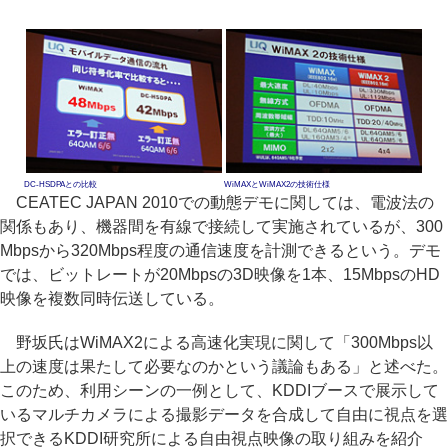
DC-HSDPAとの比較
WiMAXとWiMAX2の技術仕様
CEATEC JAPAN 2010での動態デモに関しては、電波法の
関係もあり、機器間を有線で接続して実施されているが、300
Mbpsから320Mbps程度の通信速度を計測できるという。デモ
では、ビットレートが20Mbpsの3D映像を1本、15MbpsのHD
映像を複数同時伝送している。
野坂氏はWiMAX2による高速化実現に関して「300Mbps以
上の速度は果たして必要なのかという議論もある」と述べた。
このため、利用シーンの一例として、KDDIブースで展示して
いるマルチカメラによる撮影データを合成して自由に視点を選
択できるKDDI研究所による自由視点映像の取り組みを紹介