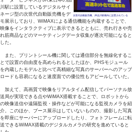
川駅に設置しているデジタルサイ
ネージ型の次世代自動販売機をデ
次世代自動販売機。JR品川駅構内に設置されている
モ展示しており、WiMAXによる通信機能を内蔵することで、
映像をインタラクティブに表示できるとともに、売れ行きや売
れ筋商品などのマーケティングデータ収集が逐次可能になると
した。
また、プリントシール機に関しては通信部分を無線化するこ
とで設置の自由度を高められるとしたほか、PHSモジュール
を内蔵したモデルと比べて高精細な写真のサーバーへのアップ
ロードも容易になると速度面での優位性もアピールしていた。
加えて、高画質で映像をリアルタイム配信してパーソナル放
送局が実現できる点やWiMAX搭載することで、ロボットから
の映像送信や遠隔監視・操作などが可能になる監視カメラを紹
介。このほか、ブース展示はしていないものの、撮影した写真
を即座にサーバーにアップロードしたり、フォトフレームに転
送できるWiMAX搭載のデジタルカメラの研究を進めていると
した。