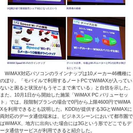
UQ推計値で新規販売シェア1位になったという
利用者の推移
WiMAX Speed Wi-Fiのラインナップ
デバイス比率。今後はWi-FiルーターとPCの比率が伸び
るとしている
WiMAX対応パソコンのラインナップは10メーカー46機種に
のぼり、「モバイルで利用するノートPCでWiMAXが入ってい
ないと困ると状況がもうそこまで来ている」と自信を示した。
また、10月1日から開始した施策「WiMAX PC バリューセッ
ト」では、段階制プランの場合で0円から上限4600円でWiMA
Xを利用できるとも説明した。KDDIが提供する3GとWiMAXに
両対応のデータ通信端末は、ビジネスシーンにおいて都市圏で
はWiMAX、地方に出向いた場合には3Gという形でどこでもデ
ータ通信サービスが利用できると紹介した。