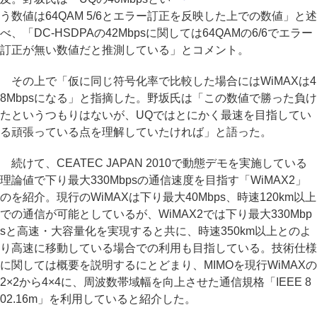
う数値は64QAM 5/6とエラー訂正を反映した上での数値」と述
べ、「DC-HSDPAの42Mbpsに関しては64QAMの6/6でエラー
訂正が無い数値だと推測している」とコメント。
その上で「仮に同じ符号化率で比較した場合にはWiMAXは4
8Mbpsになる」と指摘した。野坂氏は「この数値で勝った負け
たというつもりはないが、UQではとにかく最速を目指してい
る頑張っている点を理解していたければ」と語った。
続けて、CEATEC JAPAN 2010で動態デモを実施している
理論値で下り最大330Mbpsの通信速度を目指す「WiMAX2」
のを紹介。現行のWiMAXは下り最大40Mbps、時速120km以上
での通信が可能としているが、WiMAX2では下り最大330Mbp
sと高速・大容量化を実現すると共に、時速350km以上とのよ
り高速に移動している場合での利用も目指している。技術仕様
に関しては概要を説明するにとどまり、MIMOを現行WiMAXの
2×2から4×4に、周波数帯域幅を向上させた通信規格「IEEE 8
02.16m」を利用していると紹介した。