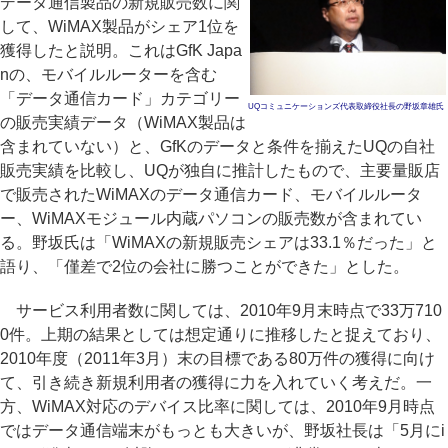
データ通信製品の新規販売数に関
して、WiMAX製品がシェア1位を
獲得したと説明。これはGfK Japa
nの、モバイルルーターを含む
「データ通信カード」カテゴリー
UQコミュニケーションズ代表取締役社長の野坂章雄氏
の販売実績データ（WiMAX製品は
含まれていない）と、GfKのデータと条件を揃えたUQの自社
販売実績を比較し、UQが独自に推計したもので、主要量販店
で販売されたWiMAXのデータ通信カード、モバイルルータ
ー、WiMAXモジュール内蔵パソコンの販売数が含まれてい
る。野坂氏は「WiMAXの新規販売シェアは33.1％だった」と
語り、「僅差で2位の会社に勝つことができた」とした。
サービス利用者数に関しては、2010年9月末時点で33万710
0件。上期の結果としては想定通りに推移したと捉えており、
2010年度（2011年3月）末の目標である80万件の獲得に向け
て、引き続き新規利用者の獲得に力を入れていく考えだ。一
方、WiMAX対応のデバイス比率に関しては、2010年9月時点
ではデータ通信端末がもっとも大きいが、野坂社長は「5月にi