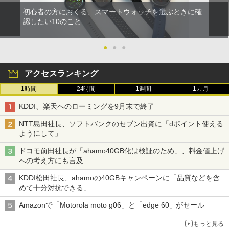
初心者の方におくる、スマートウォッチを選ぶときに確
認したい10のこと
●
●
●
アクセスランキング
1時間
24時間
1週間
1カ月
KDDI、楽天へのローミングを9月末で終了
NTT島田社長、ソフトバンクのセブン出資に「dポイント使える
ようにして」
ドコモ前田社長が「ahamo40GB化は検証のため」、料金値上げ
への考え方にも言及
KDDI松田社長、ahamoの40GBキャンペーンに「品質などを含
めて十分対抗できる」
Amazonで「Motorola moto g06」と「edge 60」がセール
もっと見る