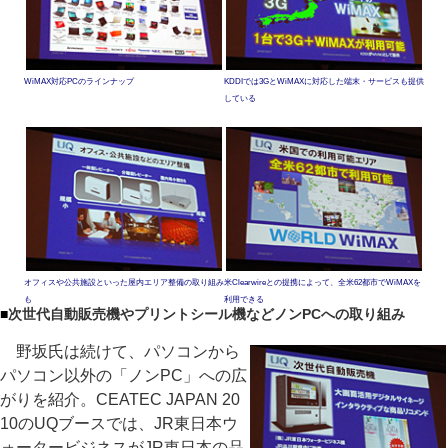
WiMAX対応PCのラインナップ
KDDIでは3GとWiMAXに対応した端末・サービスも提供
している
オフィスや公共施設といった屋内エリア整備の取り組み
米Clearwireとの提携によって、全米62都市でWiMAXを
も
利用できる
■
次世代自動販売機やプリントシール機などノンPCへの取り組み
野坂氏は続けて、パソコンから
パソコン以外の「ノンPC」への広
がりを紹介。CEATEC JAPAN 20
10のUQブースでは、JR東日本ウ
ォータービジネスがJR東日本の品