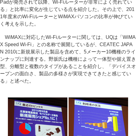
Padが発売されて以降、Wi-Fiルーターが非常によく売れてい
る」と比率に変化が生じている点を紹介した。その上で、201
1年度末のWi-FiルーターとWiMAXパソコンの比率が伸びてい
く考えを示した。
WiMAXに対応したWi-Fiルーターに関しては、UQは「WiMA
X Speed Wi-Fi」との名称で展開しているが、CEATEC JAPA
N 2010に新規展示した製品を含めて、5メーカー10機種のライ
ンナップに到達する。野坂氏は機種によって一体型や据え置き
型、分離型と複数のタイプがあることを紹介し、「デバイスオ
ープンの面白さ、製品の多様さが実現できてきたと感じてい
る」と述べた。