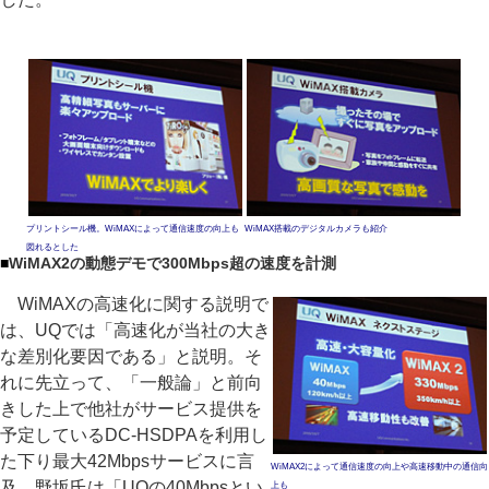
プリントシール機。WiMAXによって通信速度の向上も
WiMAX搭載のデジタルカメラも紹介
図れるとした
■
WiMAX2の動態デモで300Mbps超の速度を計測
WiMAXの高速化に関する説明で
は、UQでは「高速化が当社の大き
な差別化要因である」と説明。そ
れに先立って、「一般論」と前向
きした上で他社がサービス提供を
予定しているDC-HSDPAを利用し
た下り最大42Mbpsサービスに言
WiMAX2によって通信速度の向上や高速移動中の通信向
及。野坂氏は「UQの40Mbpsとい
上も