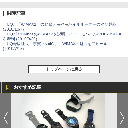
関連記事
・
UQ、「WiMAX2」の動態デモやモバイルルーターの次期製品
(2010/10/7)
・
UQが330MbpsのWiMAX2を説明、イー・モバイルのDC-HSDPA
を牽制
(2010/9/29)
・
UQ野坂社長「事実上の4G」、WiMAXの魅力をアピール
(2010/7/15)
トップページに戻る
おすすめ記事