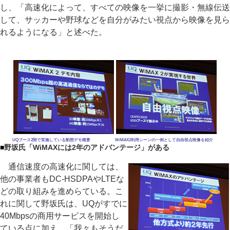
し、「高速化によって、すべての映像を一挙に撮影・無線伝送
して、サッカーや野球などを自分がみたい視点から映像を見ら
れるようになる」と述べた。
UQブース2階で実施している動態デモ概要
WiMAX2利用シーンの一例として自由視点映像を紹介
■
野坂氏「WiMAXには2年のアドバンテージ」がある
通信速度の高速化に関しては、
他の事業者もDC-HSDPAやLTEな
どの取り組みを進めらている。こ
れに関して野坂氏は、UQがすでに
40Mbpsの商用サービスを開始し
ている点に加え、「我々もそうだ