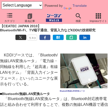
Powered by
Translate
ケータイ Watch
イベント
CEATEC JAPAN
2010
カテゴリ
過去記事
検索
Impressサイト
【CEATEC JAPAN 2010】
Bluetooth/Wi-Fi、TV端子通信、背面入力などKDDIの技術研究
リスト
KDDIブースでは、「Bluetooth/
無線LAN変換ルータ」「電力線・
同軸線を利用した『超高速』有線
LANモデム」「背面入力インター
フェース」といったユニークな展
示を行っている。
Bluetooth/無線LAN変換ルータ
■
Bluetooth/無線LAN変換ルータ
「Bluetooth/無線LAN変換ルータ」は、Bluetooth対応携帯電
話と組み合わせて利用することで、複数の無線LAN機器で通信