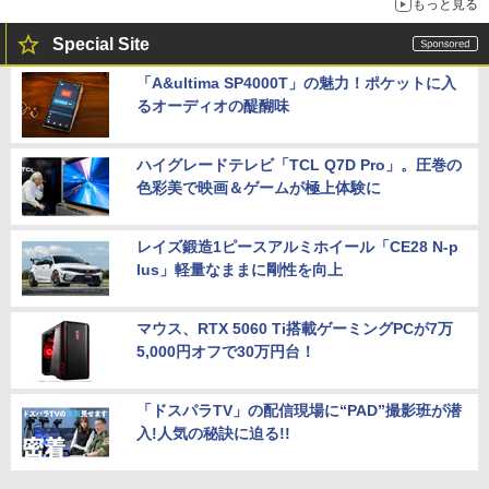
もっと見る
Special Site
「A&ultima SP4000T」の魅力！ポケットに入
るオーディオの醍醐味
ハイグレードテレビ「TCL Q7D Pro」。圧巻の
色彩美で映画＆ゲームが極上体験に
レイズ鍛造1ピースアルミホイール「CE28 N-p
lus」軽量なままに剛性を向上
マウス、RTX 5060 Ti搭載ゲーミングPCが7万
5,000円オフで30万円台！
「ドスパラTV」の配信現場に“PAD”撮影班が潜
入!人気の秘訣に迫る!!