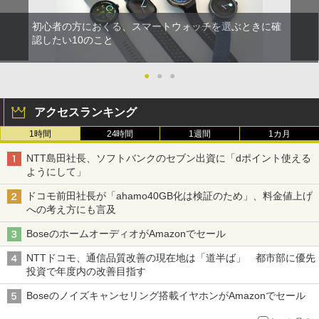
初心者の方におくる、スマートウォッチを選ぶときに確
認したい10のこと
●
●
●
アクセスランキング
1時間
24時間
1週間
1カ月
NTT島田社長、ソフトバンクのセブン出資に「dポイント使える
ようにして」
ドコモ前田社長が「ahamo40GB化は検証のため」、料金値上げ
への考え方にも言及
BoseのホームオーディオがAmazonでセール
NTTドコモ、通信品質改善の現在地は「道半ば」 都市部に優先
投資で年度内の改善目指す
Boseのノイズキャンセリング搭載イヤホンがAmazonでセール