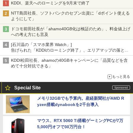
KDDI、楽天へのローミングを9月末で終了
NTT島田社長、ソフトバンクのセブン出資に「dポイント使える
ようにして」
ドコモ前田社長が「ahamo40GB化は検証のため」、料金値上げ
への考え方にも言及
[石川温の「スマホ業界 Watch」]
告げられた「KDDIのローミング終了」、エリアマップの落とし
穴と楽天モバイルの課題
KDDI松田社長、ahamoの40GBキャンペーンに「品質などを含
めて十分対抗できる」
もっと見る
Special Site
メモリ32GBでも予算内。産経新聞社がAMD R
yzen搭載dynabookを2千台導入
マウス、RTX 5060 Ti搭載ゲーミングPCが7万
5,000円オフで30万円台！