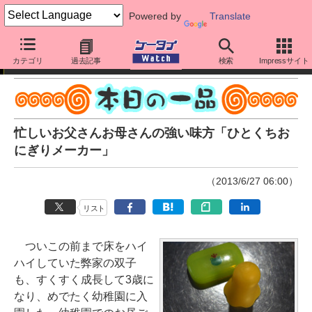
Powered by
Translate
本日の一品
カテゴリ
過去記事
検索
Impressサイト
忙しいお父さんお母さんの強い味方「ひとくちお
にぎりメーカー」
（2013/6/27 06:00）
リスト
ついこの前まで床をハイ
ハイしていた弊家の双子
も、すくすく成長して3歳に
なり、めでたく幼稚園に入