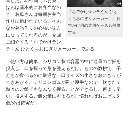
園した。幼稚園でのお昼ご
はんは基本的にお弁当なの
「おでかけランチくん ひと
で、お母さんは毎朝お弁当
くちおにぎりメーカー」。お
作りに追われている。そん
でかけ用の専用ケースも付属
なお弁当作りの心強い味方
する
になってくれるのが、今回
ご紹介する「おでかけラン
チくん ひとくちおにぎりメーカー」である。
使い方は簡単。シリコン製の容器の中に適量のご飯を
投入し、口を握って形を整えるだけ。ものの数秒で、子
どもが食べるのに最適な一口サイズの小さなおにぎりが
できあがる。シリコンゴムが割と厚手なので、炊きたて
熱々のご飯でもなんなく握ることができるし、何より早
い。投入するご飯の量にもよるが、慣れればおにぎり3
個/分は確実だ。