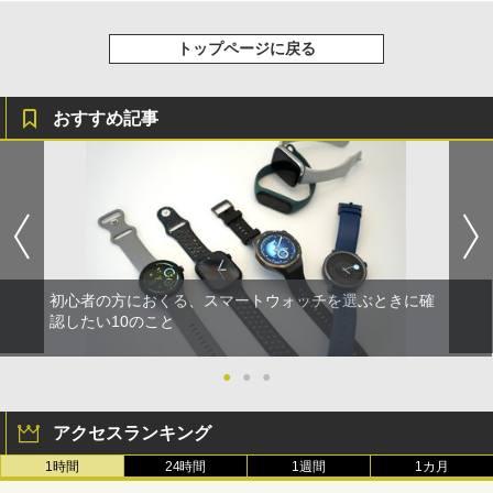
トップページに戻る
おすすめ記事
初心者の方におくる、スマートウォッチを選ぶときに確
認したい10のこと
●
●
●
アクセスランキング
1時間
24時間
1週間
1カ月