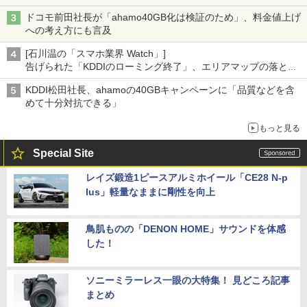
ドコモ前田社長が「ahamo40GB化は検証のため」、料金値上げ
への考え方にも言及
[石川温の「スマホ業界 Watch」]
告げられた「KDDIのローミング終了」、エリアマップの落とし
穴と楽天モバイルの課題
KDDI松田社長、ahamoの40GBキャンペーンに「品質などを含
めて十分対抗できる」
もっと見る
Special Site
レイズ鍛造1ピースアルミホイール「CE28 N-p
lus」軽量なままに剛性を向上
鳥肌ものの「DENON HOME」サウンドを体感
した！
ソニーミラーレス一眼の大特集！ 見どころ記事
まとめ