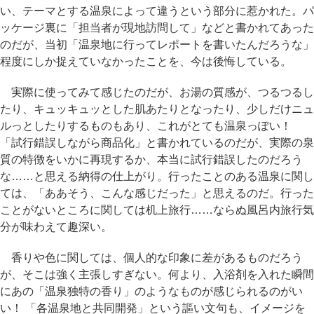
い、テーマとする温泉によって違うという部分に惹かれた。パ
ッケージ裏に「担当者が現地訪問して」などと書かれてあった
のだが、当初「温泉地に行ってレポートを書いたんだろうな」
程度にしか捉えていなかったことを、今は後悔している。
実際に使ってみて感じたのだが、お湯の質感が、つるつるし
たり、キュッキュッとした肌あたりとなったり、少しだけニュ
ルっとしたりするものもあり、これがとても温泉っぽい！
「試行錯誤しながら商品化」と書かれているのだが、実際の泉
質の特徴をいかに再現するか、本当に試行錯誤したのだろう
な……と思える納得の仕上がり。行ったことのある温泉に関し
ては、「ああそう、こんな感じだった」と思えるのだ。行った
ことがないところに関しては机上旅行……ならぬ風呂内旅行気
分が味わえて趣深い。
香りや色に関しては、個人的な印象に差があるものだろう
が、そこは強く主張しすぎない。何より、入浴剤を入れた瞬間
にあの「温泉独特の香り」のようなものが感じられるのがい
い！ 「各温泉地と共同開発」という謳い文句も、イメージを