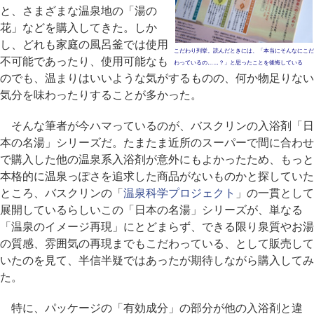
と、さまざまな温泉地の「湯の
花」などを購入してきた。しか
し、どれも家庭の風呂釜では使用
こだわり列挙。読んだときには、「本当にそんなにこだ
不可能であったり、使用可能なも
わっているの……？」と思ったことを後悔している
のでも、温まりはいいような気がするものの、何か物足りない
気分を味わったりすることが多かった。
そんな筆者が今ハマっているのが、バスクリンの入浴剤「日
本の名湯」シリーズだ。たまたま近所のスーパーで間に合わせ
で購入した他の温泉系入浴剤が意外にもよかったため、もっと
本格的に温泉っぽさを追求した商品がないものかと探していた
ところ、バスクリンの「
温泉科学プロジェクト
」の一貫として
展開しているらしいこの「日本の名湯」シリーズが、単なる
「温泉のイメージ再現」にとどまらず、できる限り泉質やお湯
の質感、雰囲気の再現までもこだわっている、として販売して
いたのを見て、半信半疑ではあったが期待しながら購入してみ
た。
特に、パッケージの「有効成分」の部分が他の入浴剤と違