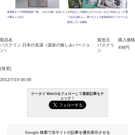
各温泉タイプ別有効成分一覧。これらの違いを試したく
今日はどこの温泉に入ろうかな…などと気分によって選
て購入してみた
べるのも嬉しい。調べたところ各温泉別のパッケージも
販売している模様
製品名
製造元
購入価格
バスクリン 日本の名湯（源泉の愉しみバージョ
バスクリ
498円
ン）
ン
(珠里)
2012/7/19 06:00
ケータイ Watchをフォローして最新記事をチ
ェック！
Google 検索で当サイトの記事を優先表示させる