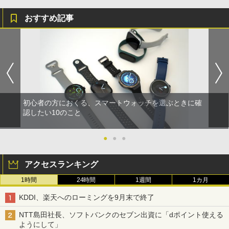
おすすめ記事
初心者の方におくる、スマートウォッチを選ぶときに確
認したい10のこと
●
●
●
アクセスランキング
1時間
24時間
1週間
1カ月
KDDI、楽天へのローミングを9月末で終了
NTT島田社長、ソフトバンクのセブン出資に「dポイント使える
ようにして」