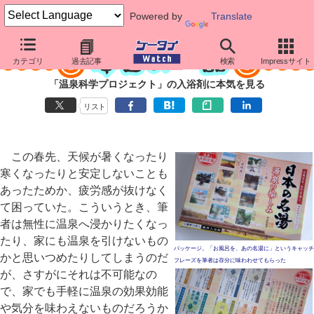
Powered by
Translate
カテゴリ
過去記事
検索
Impressサイト
「温泉科学プロジェクト」の入浴剤に本気を見る
リスト
この春先、天候が暑くなったり
寒くなったりと安定しないことも
あったためか、疲労感が抜けなく
て困っていた。こういうとき、筆
者は無性に温泉へ浸かりたくなっ
たり、家にも温泉を引けないもの
パッケージ。「お風呂を、あの名湯に」というキャッチ
かと思いつめたりしてしまうのだ
フレーズを筆者は存分に味わわせてもらった
が、さすがにそれは不可能なの
で、家でも手軽に温泉の効果効能
や気分を味わえないものだろうか