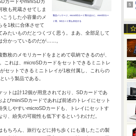
カードやminiSDカ
何枚も死蔵させてしま
製品パッケージ。microSDカード用のほかに、miniSDカー
いこうした小容量のメ
ド用、SDカード用も存在する
らを1枚に合体させて
てみたいものだとつくづく思う。まあ、全部足して
は分かっているのだが……。
数枚のメモリカードをまとめて収納できるのが、
だ。これは、microSDカードをセットできるミニトレ
カードがセットできるミニトレイが1枚付属し、これらの
るという製品である。
ットは計12個が用意されており、SDカードであ
ドおよびminiSDカードであれば前述のトレイにセット
失しやすいmicroSDカードも、トレイにセットす
なり、紛失の可能性も低下するというわけだ。
もちろん、旅行などに持ち歩くにも適したこの製