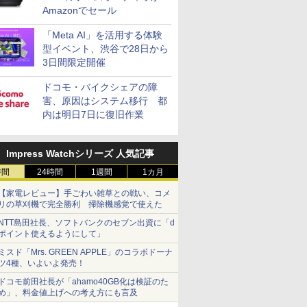
Amazonでセール
「Meta AI」を活用する体験
型イベント、渋谷で28日から
3日間限定開催
ドコモ・バイクシェアの障
害、原因はシステム移行 都
内は明日7日に復旧作業
Impress Watchシリーズ 人気記事
時間
24時間
1週間
1カ月
【家電レビュー】手ごわい雑草との戦い、コメ
リの草刈機で完全勝利 掃除機感覚で使えた
NTT島田社長、ソフトバンクのセブン出資に「d
ポイント使えるようにして」
ミスド「Mrs. GREEN APPLE」のコラボドーナ
ツ4種、いよいよ発売！
ドコモ前田社長が「ahamo40GB化は検証のた
め」、料金値上げへの考え方にも言及