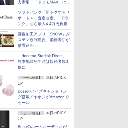
力牽引 「ドコモMAX」は
400万契約突破
ソフトバンク「新トクするサ
ポート＋」査定改定、「Dラ
ンク」なら最大4.4万円負担
画像加工アプリ「SNOW」が
ステマ規制違反、消費者庁が
措置命令
「docomo Starlink Direct」
熊本地震発生時は接続者数3
倍に
本日のPICK
【セール情報】
UP
Boseのノイズキャンセリン
グ搭載イヤホンがAmazonで
セール
本日のPICK
【セール情報】
UP
Boseのホームオーディオが