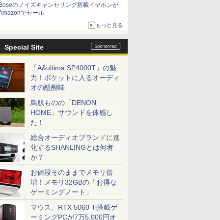
Boseのノイズキャンセリング搭載イヤホンが
Amazonでセール
もっと見る
Special Site
「A&ultima SP4000T」の魅
力！ポケットに入るオーディ
オの醍醐味
鳥肌ものの「DENON
HOME」サウンドを体感し
た！
総合オーディオブランドに進
化するSHANLINGとは何者
か？
お値段そのままでメモリ倍
増！メモリ32GBの「お得な
ゲーミングノート」
マウス、RTX 5060 Ti搭載ゲ
ーミングPCが7万5,000円オ