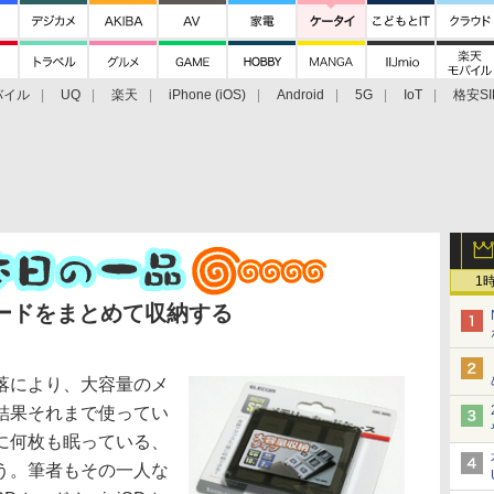
バイル
UQ
楽天
iPhone (iOS)
Android
5G
IoT
格安SI
アクセサリー
業界動向
法人向け
最新技術/その他
1
カードをまとめて収納する
落により、大容量のメ
結果それまで使ってい
に何枚も眠っている、
う。筆者もその一人な