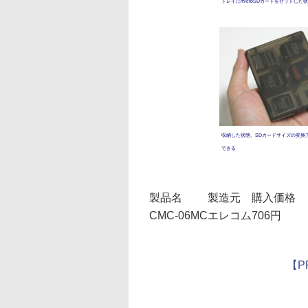
トレイにmicroSDカードをセットした
収納した状態。SDカードサイズの変換
できる
製品名
製造元
購入価格
CMC-06MC
エレコム
706円
【P