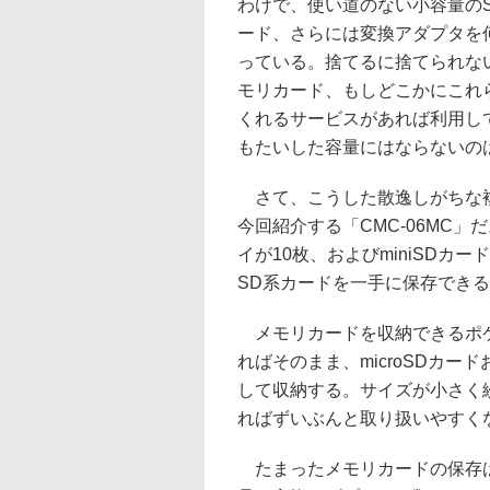
わけで、使い道のない小容量のSD
ード、さらには変換アダプタを
っている。捨てるに捨てられな
モリカード、もしどこかにこれ
くれるサービスがあれば利用し
もたいした容量にはならないの
さて、こうした散逸しがちな複
今回紹介する「CMC-06MC」
イが10枚、およびminiSD
SD系カードを一手に保存でき
メモリカードを収納できるポケ
ればそのまま、microSDカー
して収納する。サイズが小さく紛
ればずいぶんと取り扱いやすく
たまったメモリカードの保存は