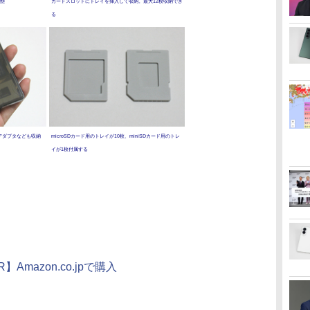
状態
カードスロットにトレイを挿入して収納。最大12枚収納でき
る
アダプタなども収納
microSDカード用のトレイが10枚、miniSDカード用のトレ
イが1枚付属する
R】Amazon.co.jpで購入