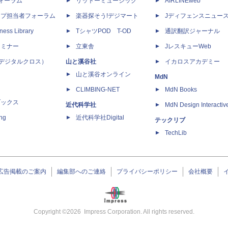
dフォーラム
リットーミュージック
AIRLINEweb
ップ担当者フォーラム
楽器探そう!デジマート
Jディフェンスニュー
ness Library
TシャツPOD T-OD
通訳翻訳ジャーナル
セミナー
立東舎
JレスキューWeb
 X（デジタルクロス）
山と溪谷社
イカロスアカデミー
山と溪谷オンライン
MdN
CLIMBING-NET
MdN Books
ブックス
近代科学社
MdN Design Interactiv
ing
近代科学社Digital
テックリブ
TechLib
広告掲載のご案内
編集部へのご連絡
プライバシーポリシー
会社概要
Copyright ©
2026
Impress Corporation. All rights reserved.