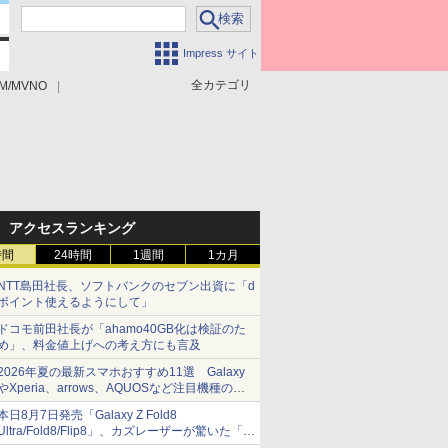
Impress サイト
全カテゴリ
M/MVNO
アクセスランキング
時間
24時間
1週間
1カ月
NTT島田社長、ソフトバンクのセブン出資に「d
ポイント使えるようにして」
ドコモ前田社長が「ahamo40GB化は検証のた
め」、料金値上げへの考え方にも言及
2026年夏の最新スマホおすすめ11選 Galaxy
やXperia、arrows、AQUOSなど注目機種の特
徴は
本日8月7日発売「Galaxy Z Fold8
Ultra/Fold8/Flip8」、カズレーザーが驚いた「そ
ば屋のメニュー並みの薄さ」