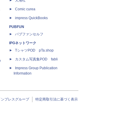
天海社
ス
Comic curea
impress QuickBooks
PUBFUN
パブファンセルフ
IPGネットワーク
TシャツPOD pTa.shop
カスタム写真集POD fabli
e
Impress Group Publication
Information
インプレスグループ
特定商取引法に基づく表示