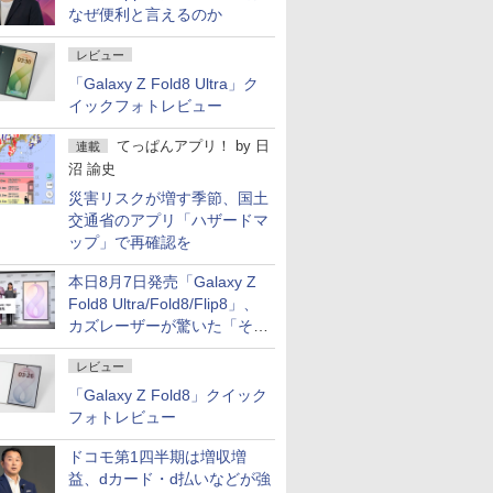
なぜ便利と言えるのか
レビュー
「Galaxy Z Fold8 Ultra」ク
イックフォトレビュー
てっぱんアプリ！
by
日
連載
沼 諭史
災害リスクが増す季節、国土
交通省のアプリ「ハザードマ
ップ」で再確認を
本日8月7日発売「Galaxy Z
Fold8 Ultra/Fold8/Flip8」、
カズレーザーが驚いた「そば
屋のメニュー並みの薄さ」
レビュー
「Galaxy Z Fold8」クイック
フォトレビュー
ドコモ第1四半期は増収増
益、dカード・d払いなどが強