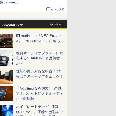
60」がセール
もっと見る
Special Site
iFi audio主力「NEO Stream
3」「NEO iDSD 3」に迫る
総合オーディオブランドに進
化するSHANLINGとは何者
か？
性能の良いお得な中古PC情
報はこのページでチェック！
「A&ultima SP4000T」の魅
力！ポケットに入るオーディ
オの醍醐味
ハイグレードテレビ「TCL
Q7D Pro」。圧巻の色彩美で