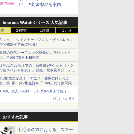
17」の対象製品を案内
Impress Watchシリーズ 人気記事
時間
24時間
1週間
1カ月
Amazon、ウイスキー「フロム・ザ・バレル」
が“4402円”で再び登場！
東映の歴代オープニング映像がカプセルトイ
に。全5種で8月下旬発売
はやぶさ50％オフの「新幹線eチケット（トク
だ値スペシャル28）」発売。秋冬乗車分、えき
ねっと限定
第3期放送記念！ アニメ「薬屋のひとりご
と」第1期・第2期全話を「TVer」にて期間限定
で順次無料配信開始
KDDI、楽天へのローミングを9月末で終了
もっと見る
おすすめ記事
初心者の方におくる、スマー