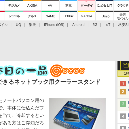
バイル
UQ
楽天
iPhone (iOS)
Android
5G
IoT
格安SI
アクセサリー
業界動向
法人向け
最新技術/その他
1
できるネットブック用クーラースタンド
たノートパソコン用の
で、本体に仕込んだフ
を当て、冷却するとい
がある方はご存知だろ