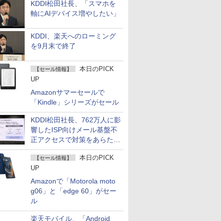
KDDI松田社長、「スマホを
軸にAIデバイス増やしたい」
KDDI、楽天へのローミング
を9月末で終了
本日のPICK
【セール情報】
UP
Amazonサマーセールで
「Kindle」シリーズがセール
KDDI松田社長、762万人に影
響したISP向けメール基盤不
正アクセスで対策をあらため
て説明
本日のPICK
【セール情報】
UP
Amazonで「Motorola moto
g06」と「edge 60」がセー
ル
楽天モバイル、「Android