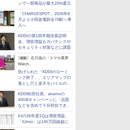
ンで一部商品が最大20%還元
「CHARGESPOT」2026年8
月より小田急電鉄全70駅へ導
入へ
KDDIの第1四半期決算説明
会、増収増益もガバナンスや
セキュリティ対策などに課題
石川温の「スマホ業界
連載
Watch」
告げられた「KDDIのローミ
ング終了」、エリアマップの
落とし穴と楽天モバイルの課
題
KDDI松田社長、ahamoの
40GBキャンペーンに「品質
などを含めて十分対抗でき
る」
IIJの26年度1Qは増収増益、
「IIJmio」は145万回線超に