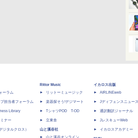
Rittor Music
イカロス出版
dフォーラム
リットーミュージック
AIRLINEweb
ップ担当者フォーラム
楽器探そう!デジマート
Jディフェンスニュー
ness Library
TシャツPOD T-OD
通訳翻訳ジャーナル
セミナー
立東舎
JレスキューWeb
 X（デジタルクロス）
山と溪谷社
イカロスアカデミー
山と溪谷オンライン