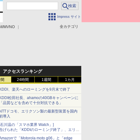
Impress サイト
全カテゴリ
M/MVNO
アクセスランキング
時間
24時間
1週間
1カ月
KDDI、楽天へのローミングを9月末で終了
KDDI松田社長、ahamoの40GBキャンペーンに
「品質などを含めて十分対抗できる」
NTTドコモ、エリクソン製の最新型装置を国内
初導入
[石川温の「スマホ業界 Watch」]
告げられた「KDDIのローミング終了」、エリア
マップの落とし穴と楽天モバイルの課題
Amazonで「Motorola moto g06」と「edge