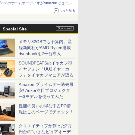
BoseのホームオーディオがAmazonでセール
もっと見る
Special Site
メモリ32GBでも予算内。産
経新聞社がAMD Ryzen搭載
dynabookを2千台導入
SOUNDPEATSのイヤカフ型
イヤフォン「UU2イヤーカ
フ」をイヤカフマニアが語る
Amazon プライムデー過去最
安! Anker注目プロジェクタ
ー3モデルを使ってみた
性能の良いお得な中古PC情
報はこのページでチェック！
クリエイティブが作った2万
円台の“小さなピュアオーデ