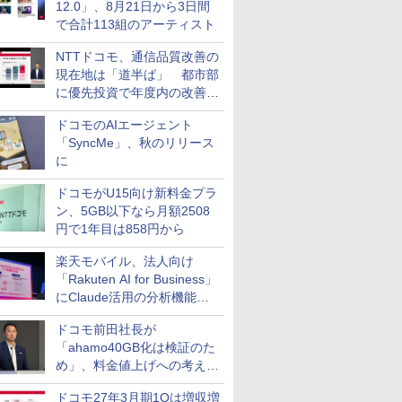
12.0」、8月21日から3日間
で合計113組のアーティスト
NTTドコモ、通信品質改善の
現在地は「道半ば」 都市部
に優先投資で年度内の改善目
指す
ドコモのAIエージェント
「SyncMe」、秋のリリース
に
ドコモがU15向け新料金プラ
ン、5GB以下なら月額2508
円で1年目は858円から
楽天モバイル、法人向け
「Rakuten AI for Business」
にClaude活用の分析機能な
どを追加
ドコモ前田社長が
「ahamo40GB化は検証のた
め」、料金値上げへの考え方
にも言及
ドコモ27年3月期1Qは増収増