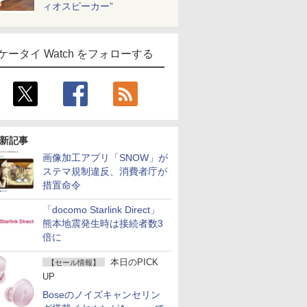
ィオスピーカー”
ケータイ Watch をフォローする
新記事
画像加工アプリ「SNOW」が
ステマ規制違反、消費者庁が
措置命令
「docomo Starlink Direct」
熊本地震発生時は接続者数3
倍に
本日のPICK
【セール情報】
UP
Boseのノイズキャンセリン