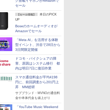
グ搭載イヤホンがAmazonで
セール
本日のPICK
【セール情報】
UP
Boseのホームオーディオが
Amazonでセール
「Meta AI」を活用する体験
型イベント、渋谷で28日から
3日間限定開催
ドコモ・バイクシェアの障
害、原因はシステム移行 都
内は明日7日に復旧作業
スマホ通信料金が平均4198
円に、前回調査から201円上
昇 MM総研
サブブランド・MVNOの通信料
金や本体代金も値上がり
「YouTube Music Weekend