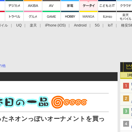
バイル
UQ
楽天
iPhone (iOS)
Android
5G
IoT
格安SI
アクセサリー
業界動向
法人向け
最新技術/その他
の他
1
ったネオンっぽいオーナメントを買っ