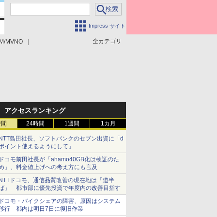
Impress サイト
全カテゴリ
M/MVNO
アクセスランキング
時間
24時間
1週間
1カ月
NTT島田社長、ソフトバンクのセブン出資に「d
ポイント使えるようにして」
ドコモ前田社長が「ahamo40GB化は検証のた
め」、料金値上げへの考え方にも言及
NTTドコモ、通信品質改善の現在地は「道半
ば」 都市部に優先投資で年度内の改善目指す
ドコモ・バイクシェアの障害、原因はシステム
移行 都内は明日7日に復旧作業