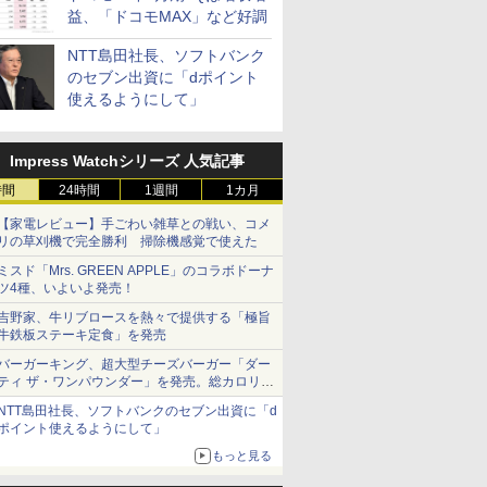
益、「ドコモMAX」など好調
NTT島田社長、ソフトバンク
のセブン出資に「dポイント
使えるようにして」
Impress Watchシリーズ 人気記事
時間
24時間
1週間
1カ月
【家電レビュー】手ごわい雑草との戦い、コメ
リの草刈機で完全勝利 掃除機感覚で使えた
ミスド「Mrs. GREEN APPLE」のコラボドーナ
ツ4種、いよいよ発売！
吉野家、牛リブロースを熱々で提供する「極旨
牛鉄板ステーキ定食」を発売
バーガーキング、超大型チーズバーガー「ダー
ティ ザ・ワンパウンダー」を発売。総カロリー
約1656kcal、総重量約527g！
NTT島田社長、ソフトバンクのセブン出資に「d
ポイント使えるようにして」
もっと見る