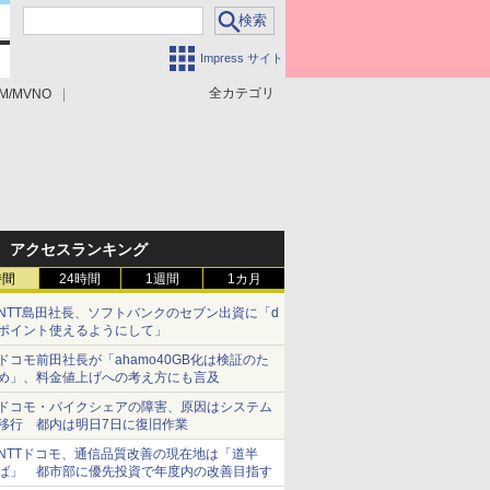
Impress サイト
全カテゴリ
M/MVNO
アクセスランキング
時間
24時間
1週間
1カ月
NTT島田社長、ソフトバンクのセブン出資に「d
ポイント使えるようにして」
ドコモ前田社長が「ahamo40GB化は検証のた
め」、料金値上げへの考え方にも言及
ドコモ・バイクシェアの障害、原因はシステム
移行 都内は明日7日に復旧作業
NTTドコモ、通信品質改善の現在地は「道半
ば」 都市部に優先投資で年度内の改善目指す