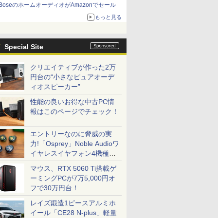
BoseのホームオーディオがAmazonでセール
もっと見る
Special Site
クリエイティブが作った2万
円台の“小さなピュアオーデ
ィオスピーカー”
性能の良いお得な中古PC情
報はこのページでチェック！
エントリーなのに脅威の実
力!「Osprey」Noble Audioワ
イヤレスイヤフォン4機種を
一気に聴く
マウス、RTX 5060 Ti搭載ゲ
ーミングPCが7万5,000円オ
フで30万円台！
レイズ鍛造1ピースアルミホ
イール「CE28 N-plus」軽量