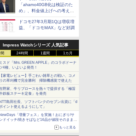
「ahamo40GB化は検証のた
め」、料金値上げへの考え方
にも言及
ドコモ27年3月期1Qは増収増
益、「ドコモMAX」など好調
Impress Watchシリーズ 人気記事
時間
24時間
1週間
1カ月
ミスド「Mrs. GREEN APPLE」のコラボドーナ
ツ4種、いよいよ発売！
【家電レビュー】手ごわい雑草との戦い、コメ
リの草刈機で完全勝利 掃除機感覚で使えた
吉野家、牛リブロースを熱々で提供する「極旨
牛鉄板ステーキ定食」を発売
NTT島田社長、ソフトバンクのセブン出資に「d
ポイント使えるようにして」
NewDays「増量フェス」を実施！おにぎり/サ
ンドイッチ/焼きそばなど16品が値段そのままで
ボリュームアップ
もっと見る