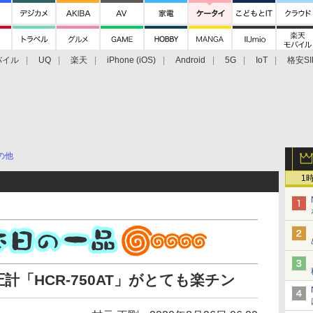
バイル
UQ
楽天
iPhone (iOS)
Android
5G
IoT
格安SI
アクセサリー
業界動向
法人向け
最新技術/その他
の他
1
「HCR-750AT」がとても楽チン