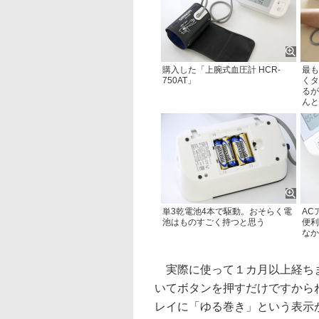
購入した「上腕式血圧計 HCR-
最も
750AT」
くタ
るが
んと
単3乾電池4本で駆動。おそらく電
AC
池はものすごく持つと思う
便利
なか
実際に使って１カ月以上経ちま
いてボタンを押すだけですから
レイに「ゆる巻き」という表示