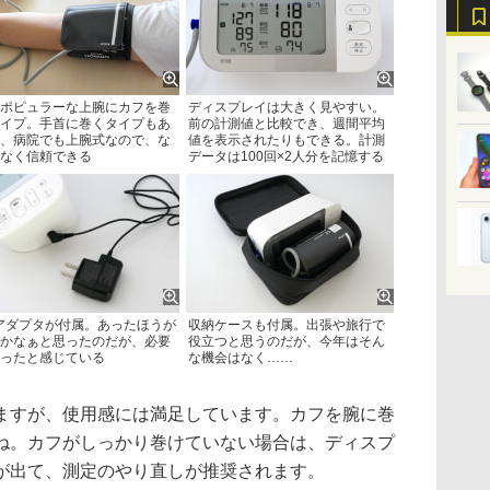
ポピュラーな上腕にカフを巻
ディスプレイは大きく見やすい。
イプ。手首に巻くタイプもあ
前の計測値と比較でき、週間平均
、病院でも上腕式なので、な
値を表示されたりもできる。計測
なく信頼できる
データは100回×2人分を記憶する
アダプタが付属。あったほうが
収納ケースも付属。出張や旅行で
かなぁと思ったのだが、必要
役立つと思うのだが、今年はそん
ったと感じている
な機会はなく……
すが、使用感には満足しています。カフを腕に巻
ね。カフがしっかり巻けていない場合は、ディスプ
が出て、測定のやり直しが推奨されます。