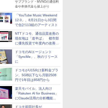
サブブランド・MVNOの通信料
金や本体代金も値上がり
「YouTube Music Weekend
12.0」、8月21日から3日間
で合計113組のアーティスト
NTTドコモ、通信品質改善の
現在地は「道半ば」 都市部
に優先投資で年度内の改善目
指す
ドコモのAIエージェント
「SyncMe」、秋のリリース
に
ドコモがU15向け新料金プラ
ン、5GB以下なら月額2508
円で1年目は858円から
楽天モバイル、法人向け
「Rakuten AI for Business」
にClaude活用の分析機能な
どを追加
ドコモ前田社長が