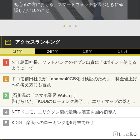
初心者の方におくる、スマートウォッチを選ぶときに確
認したい10のこと
●
●
●
アクセスランキング
1時間
24時間
1週間
1カ月
NTT島田社長、ソフトバンクのセブン出資に「dポイント使える
ようにして」
ドコモ前田社長が「ahamo40GB化は検証のため」、料金値上げ
への考え方にも言及
[石川温の「スマホ業界 Watch」]
告げられた「KDDIのローミング終了」、エリアマップの落とし
穴と楽天モバイルの課題
NTTドコモ、エリクソン製の最新型装置を国内初導入
KDDI、楽天へのローミングを9月末で終了
もっと見る