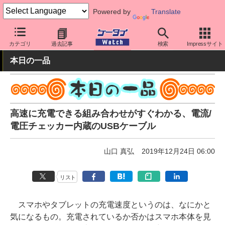
Powered by
Translate
ケータイ Watch
周辺機器/アクセサリー
その他
カテゴリ
過去記事
検索
Impressサイト
本日の一品
高速に充電できる組み合わせがすぐわかる、電流/
電圧チェッカー内蔵のUSBケーブル
山口 真弘
2019年12月24日 06:00
リスト
スマホやタブレットの充電速度というのは、なにかと
気になるもの。充電されているか否かはスマホ本体を見