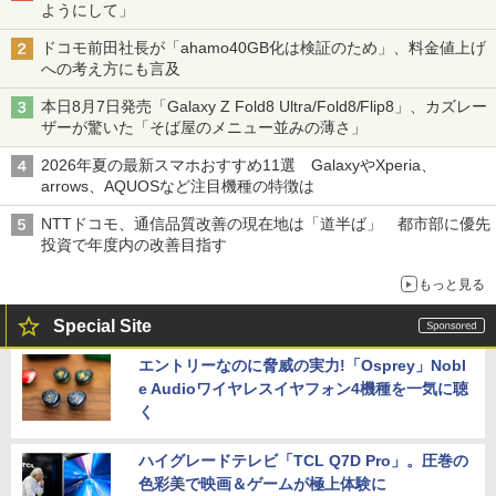
ようにして」
ドコモ前田社長が「ahamo40GB化は検証のため」、料金値上げ
への考え方にも言及
本日8月7日発売「Galaxy Z Fold8 Ultra/Fold8/Flip8」、カズレー
ザーが驚いた「そば屋のメニュー並みの薄さ」
2026年夏の最新スマホおすすめ11選 GalaxyやXperia、
arrows、AQUOSなど注目機種の特徴は
NTTドコモ、通信品質改善の現在地は「道半ば」 都市部に優先
投資で年度内の改善目指す
もっと見る
Special Site
エントリーなのに脅威の実力!「Osprey」Nobl
e Audioワイヤレスイヤフォン4機種を一気に聴
く
ハイグレードテレビ「TCL Q7D Pro」。圧巻の
色彩美で映画＆ゲームが極上体験に