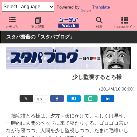
Powered by
Translate
ケータイ Watch
最新技術/その他
ネコ
カテゴリ
過去記事
検索
Impressサイト
スタパ齋藤の「スタパブログ」
少し監視するとろ様
（2014/4/10 06:00）
リスト
拙宅猫とろ様は、夕方～夜にかけて、もしくは早朝、
一時的に人間のベッドに来て寝たりする。ゴロゴロ言い
ながら寝つつ、人間を少し監視しつつ、たまに毛繕いし