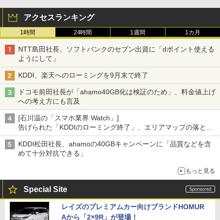
アクセスランキング
1時間
24時間
1週間
1カ月
NTT島田社長、ソフトバンクのセブン出資に「dポイント使える
ようにして」
KDDI、楽天へのローミングを9月末で終了
ドコモ前田社長が「ahamo40GB化は検証のため」、料金値上げ
への考え方にも言及
[石川温の「スマホ業界 Watch」]
告げられた「KDDIのローミング終了」、エリアマップの落とし
穴と楽天モバイルの課題
KDDI松田社長、ahamoの40GBキャンペーンに「品質などを含
めて十分対抗できる」
もっと見る
Special Site
レイズのプレミアムカー向けブランドHOMUR
Aから「2×9R」が登場！