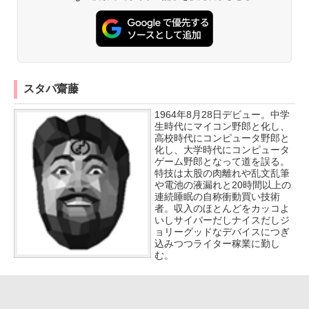
スタパ齋藤
1964年8月28日デビュー。中学
生時代にマイコン野郎と化し、
高校時代にコンピュータ野郎と
化し、大学時代にコンピュータ
ゲーム野郎となって道を誤る。
特技は太股の肉離れや乱文乱筆
や電池の液漏れと20時間以上の
連続睡眠の自称衝動買い技術
者。収入のほとんどをカッコよ
いしサイバーだしナイスだしジ
ョリーグッドなデバイスにつぎ
込みつつライター稼業に勤し
む。