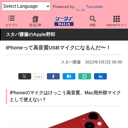
Powered by
Translate
ケータイ Watch
OS
iPhone (iOS)
アプリ・サービス
カテゴリ
過去記事
検索
Impressサイト
スタパ齋藤のApple野郎
iPhoneって高音質USBマイクになるんだ〜！
スタパ齋藤
2022年3月2日 06:00
リスト
iPhoneのマイクはけっこう高音質、Mac用外部マイク
として使えない？