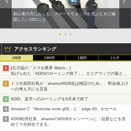
初心者の方におくる、スマートウォッチを選ぶときに確
認したい10のこと
●
●
●
アクセスランキング
1時間
24時間
1週間
1カ月
[石川温の「スマホ業界 Watch」]
告げられた「KDDIのローミング終了」、エリアマップの落とし
穴と楽天モバイルの課題
ドコモ前田社長が「ahamo40GB化は検証のため」、料金値上げ
への考え方にも言及
KDDI、楽天へのローミングを9月末で終了
Amazonで「Motorola moto g06」と「edge 60」がセール
KDDI松田社長、ahamoの40GBキャンペーンに「品質などを含
めて十分対抗できる」