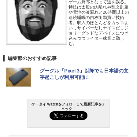
ゲーム野郎となって道を誤る。
特技は太股の肉離れや乱文乱筆
や電池の液漏れと20時間以上の
連続睡眠の自称衝動買い技術
者。収入のほとんどをカッコよ
いしサイバーだしナイスだしジ
ョリーグッドなデバイスにつぎ
込みつつライター稼業に勤し
む。
編集部のおすすめ記事
グーグル「Pixel 3」以降でも日本語の文
字起こしが利用可能に
ケータイ Watchをフォローして最新記事をチ
ェック！