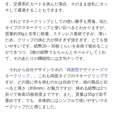
す。交通系ICカードを挟んだ場合、そのまま改札にタッ
チして通過することもできます。
それとマネークリップとしての使い勝手も秀逸。似た
タイプのマネークリップと使い比べるとわかりますが、
質量約30gと非常に軽量。ステンレス素材ですが、薄い
ため、クリップの挟む力が弱すぎず強すぎず、とても使
いやすいです。紙幣20～30枚くらいを余裕で留めること
ができつつ、1枚の紙幣でもちゃんとホールドしてくれ
て、そのあたりの機能性には文句ナシです。
それから自分デザインラボの「
両面型デザイナーズマ
ネークリップ
」。これも両面タイプのマネークリップで
すが、どの面に何を挟むのかは自由です。他の製品と比
べると薄さ（約6mm）が魅力ですが、挟める紙幣は2つ
折りで各面15枚程度までです。また、質量は55gで若干
重めです。でも、全体的にはシンプルで使いやすいマネ
ークリップだと感じました。