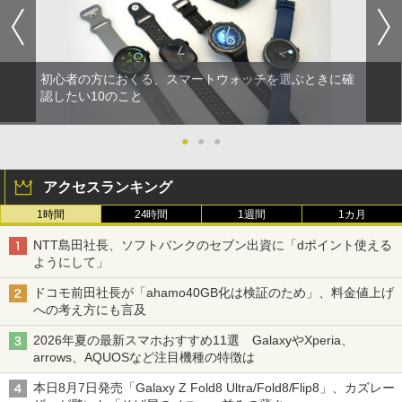
初心者の方におくる、スマートウォッチを選ぶときに確
認したい10のこと
●
●
●
アクセスランキング
1時間
24時間
1週間
1カ月
NTT島田社長、ソフトバンクのセブン出資に「dポイント使える
ようにして」
ドコモ前田社長が「ahamo40GB化は検証のため」、料金値上げ
への考え方にも言及
2026年夏の最新スマホおすすめ11選 GalaxyやXperia、
arrows、AQUOSなど注目機種の特徴は
本日8月7日発売「Galaxy Z Fold8 Ultra/Fold8/Flip8」、カズレー