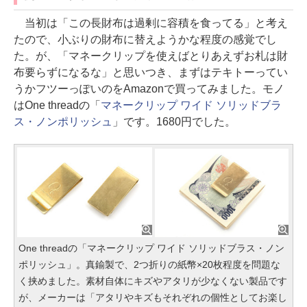
当初は「この長財布は過剰に容積を食ってる」と考え
たので、小ぶりの財布に替えようかな程度の感覚でし
た。が、「マネークリップを使えばとりあえずお札は財
布要らずになるな」と思いつき、まずはテキトーってい
うかフツーっぽいのをAmazonで買ってみました。モノ
はOne threadの「
マネークリップ ワイド ソリッドブラ
ス・ノンポリッシュ
」です。1680円でした。
One threadの「マネークリップ ワイド ソリッドブラス・ノン
ポリッシュ」。真鍮製で、2つ折りの紙幣×20枚程度を問題な
く挟めました。素材自体にキズやアタリが少なくない製品です
が、メーカーは「アタリやキズもそれぞれの個性としてお楽し