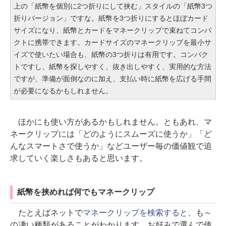
上の「紙幣を個別に2つ折りにして挟む」スタイルの「紙幣3つ
折りバージョン」ですな。紙幣を3つ折りにするとほぼカード
サイズになり、紙幣とカードをマネークリップで束ねてコンパ
クトに携帯できます。カードサイズのマネークリップを最小サ
イズで使いたい場合も、紙幣の3つ折りは有用です。コンパク
トですし、紙幣を探しやすく、抜き出しやすく、実用的な方法
ですが、準備が面倒なのに加え、支払い時に紙幣を広げる手間
が必要になるかもしれません。
ほかにも使い方があるかもしれません。ともあれ、マ
ネークリップには「どのようにスムーズに使うか」「ど
んなスマートさで使うか」などユーザー毎の価値観で追
求していく楽しさもあると思います。
紙幣を挟めれば何でもマネークリップ
たとえばネットで
マネークリップを検索すると
、も～
の凄い種類があることがわかります。お好みで選んで使