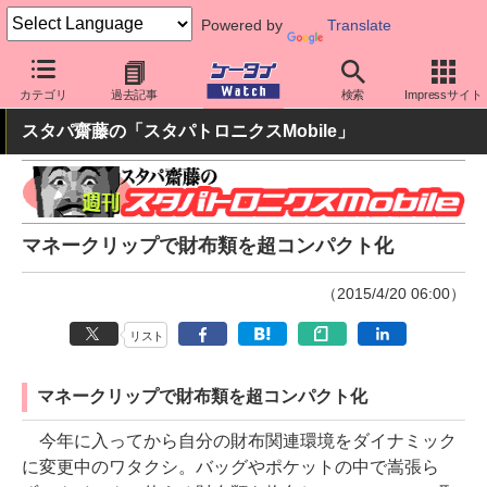
Powered by
Translate
ケータイ Watch
最新技術/その他
その他
カテゴリ
過去記事
検索
Impressサイト
スタパ齋藤の「スタパトロニクスMobile」
マネークリップで財布類を超コンパクト化
（2015/4/20 06:00）
リスト
マネークリップで財布類を超コンパクト化
今年に入ってから自分の財布関連環境をダイナミック
に変更中のワタクシ。バッグやポケットの中で嵩張ら