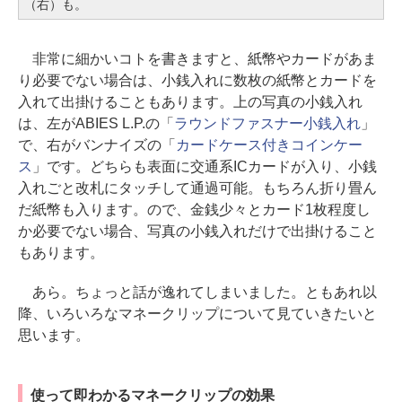
（右）も。
非常に細かいコトを書きますと、紙幣やカードがあま
り必要でない場合は、小銭入れに数枚の紙幣とカードを
入れて出掛けることもあります。上の写真の小銭入れ
は、左がABIES L.P.の「
ラウンドファスナー小銭入れ
」
で、右がバンナイズの「
カードケース付きコインケー
ス
」です。どちらも表面に交通系ICカードが入り、小銭
入れごと改札にタッチして通過可能。もちろん折り畳ん
だ紙幣も入ります。ので、金銭少々とカード1枚程度し
か必要でない場合、写真の小銭入れだけで出掛けること
もあります。
あら。ちょっと話が逸れてしまいました。ともあれ以
降、いろいろなマネークリップについて見ていきたいと
思います。
使って即わかるマネークリップの効果