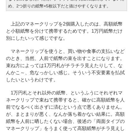
め、2つ折りの紙幣×5枚以下だと抜けやすくなります。
上記のマネークリップを2個購入したのは、高額紙幣
と小額紙幣を分けて携帯するためです。1万円紙幣だけ
別にしたいって感じですな。
マネークリップを使うと、買い物や食事の支払いなど
のとき、当然、人前で紙幣の束を出すことになります。
束ね方によっては1万円札がチラチラ見えたりして、な
んかこ～、危なっかしい感じ。そういう不安要素を払拭
したいというわけです。
1万円札とそれ以外の紙幣、というふうにそれぞれマ
ネークリップで束ねて携帯すると、確かに高額紙幣を人
前でなるべく出さずに済むという点で悪くありません。
が、まとまりが悪く、なんか落ち着かない結果に。高額
紙幣を人前に晒したくない場合、後述の「両面タイプの
マネークリップ」をうまく使って高額紙幣がチラ見えし