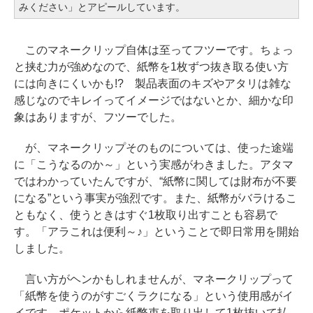
みください」とアピールしています。
このマネークリップ自体は至ってフツーです。ちょっ
と挟む力が強めなので、紙幣を1枚ずつ抜き取る使い方
には向きにくいかも!? 製品表面のキズやアタリは雑な
感じなのでキレイってイメージではないとか、細かな印
象はありますが、フツーでした。
が、マネークリップそのものについては、使った途端
に「こうなるのか～」という実感がわきました。アタマ
ではわかっていたんですが、“紙幣に関しては財布が不要
になる”という事実が強烈です。また、紙幣がバラけるこ
ともなく、使うときはすぐ1枚取り出すことも容易で
す。「アラこれは便利～♪」ということで即日常用を開始
しました。
言い方がヘンかもしれませんが、マネークリップって
「紙幣を使うのがすごくラクになる」という使用感がイ
イです。ポケットから紙幣束を取り出して1枚抜いて払