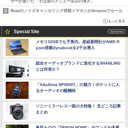
ザーが驚いた「そば屋のメニュー並みの薄さ」
Boseのノイズキャンセリング搭載イヤホンがAmazonでセール
もっと見る
Special Site
メモリ32GBでも予算内。産経新聞社がAMD R
yzen搭載dynabookを2千台導入
総合オーディオブランドに進化するSHANLING
とは何者か？
「A&ultima SP4000T」の魅力！ポケットに入
るオーディオの醍醐味
ソニーミラーレス一眼の大特集！ 見どころ記事
まとめ
鳥肌ものの「DENON HOME」サウンドを体感