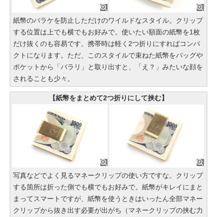
紙幣のバラケを防止しただけのワイルドなスタイル。クリップ
する位置は上でも横でもお好みで。使いたい額面の紙幣を1枚
だけ抜くのも容易です。携帯時は軽く2つ折りにすればコンパ
クトになります。ただ、このスタイルで束ねた紙幣をバッグや
ポケットから「バラリ」と取り出すと、「え？」みたいな顔を
されることも少々。
【紙幣をまとめて2つ折りにして挟む】
写真などでよく見るマネークリップの使い方ですな。クリップ
する箇所は折った側でも横でもお好みで。紙幣がキレイにまと
まってスマートですが、紙幣を使うときはいったん全部マネー
クリップから抜き出す必要が出がち（マネークリップの挟む力