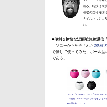
誤る。特技は太
睡眠の自称 衝
ナイスだしジョ
む。
■
便利＆愉快な近距離無線通信「
ソニーから発売された
2機種の
で借りて使ってみた。ボール型
である。
ソニーの「SRS-BTV5」（左）と「SRS-BTM8」
ーで駆動し、SRS-BTM8はACアダプタもしくは単3形
8000円前後となっている