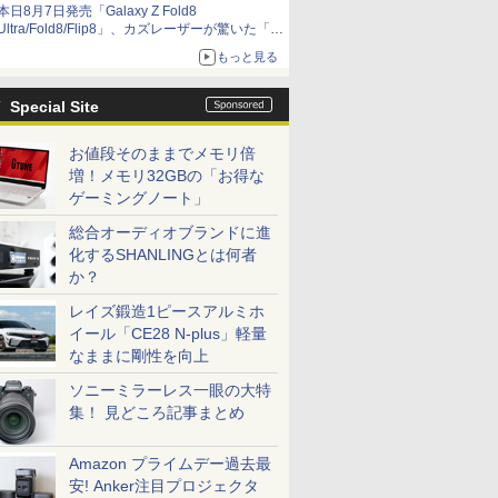
本日8月7日発売「Galaxy Z Fold8
Ultra/Fold8/Flip8」、カズレーザーが驚いた「そ
ば屋のメニュー並みの薄さ」
もっと見る
Special Site
お値段そのままでメモリ倍
増！メモリ32GBの「お得な
ゲーミングノート」
総合オーディオブランドに進
化するSHANLINGとは何者
か？
レイズ鍛造1ピースアルミホ
イール「CE28 N-plus」軽量
なままに剛性を向上
ソニーミラーレス一眼の大特
集！ 見どころ記事まとめ
Amazon プライムデー過去最
安! Anker注目プロジェクタ