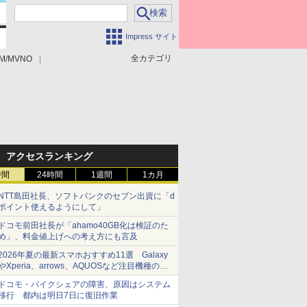
Impress サイト
全カテゴリ
M/MVNO
アクセスランキング
時間
24時間
1週間
1カ月
NTT島田社長、ソフトバンクのセブン出資に「d
ポイント使えるようにして」
ドコモ前田社長が「ahamo40GB化は検証のた
め」、料金値上げへの考え方にも言及
2026年夏の最新スマホおすすめ11選 Galaxy
やXperia、arrows、AQUOSなど注目機種の特
徴は
ドコモ・バイクシェアの障害、原因はシステム
移行 都内は明日7日に復旧作業