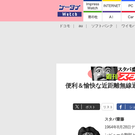
ドコモ
au
ソフトバンク
ワイモ
格安スマホ/SIMフリースマホ
周辺機器/
便利＆愉快な近距離無線通
ポスト
リスト
シ
スタパ齋藤
1964年8月2
ンピュータ野郎