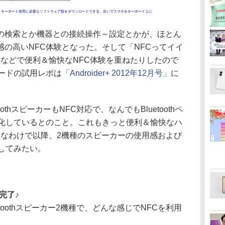
、キーボード使用に必要なソフトウェア類をダウンロードできる。次いでスマホをキーボード上に
検索とか機器との接続操作～設定とかが、ほとん
の高いNFC体験となった。そして「NFCってイイ
リなどで便利＆愉快なNFC体験を重ねたりしたので
ードの試用レポは
「Androider+ 2012年12月号」
に
thスピーカーもNFC対応で、なんでもBluetoothペ
動化しているとのこと。これもきっと便利＆愉快なハ
てなわけで以降、2機種のスピーカーの使用感および
してみたい。
グ完了♪
toothスピーカー2機種で、どんな感じでNFCを利用