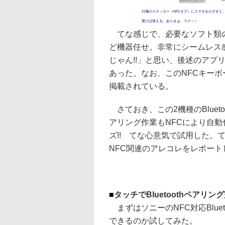
付属のステッカー（NFCタグ）にスマホをかざすと
置けば使える。あらまぁ、ラク～♪
てな感じで、必要なソフト類の
ど機器任せ。非常にシームレス感
じゃん!!」と思い、後述のアプ
あった。なお、このNFCキーボ
掲載されている。
さておき、この2機種のBluetoo
アリング作業もNFCにより自
ズ!! てな心意気で試用した。
NFC関連のアレコレをレポート
■
タッチでBluetoothペアリン
まずはソニーのNFC対応Blue
できるのか試してみた。