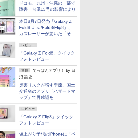
ドコモ、九州・沖縄の一部で
障害 台風13号の影響により
本日8月7日発売「Galaxy Z
Fold8 Ultra/Fold8/Flip8」、
カズレーザーが驚いた「そば
屋のメニュー並みの薄さ」
レビュー
「Galaxy Z Fold8」クイック
フォトレビュー
てっぱんアプリ！
by
日
連載
沼 諭史
災害リスクが増す季節、国土
交通省のアプリ「ハザードマ
ップ」で再確認を
レビュー
「Galaxy Z Flip8」クイック
フォトレビュー
値上がり予想のiPhoneに「ペ