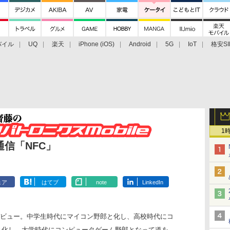
バイル
UQ
楽天
iPhone (iOS)
Android
5G
IoT
格安SI
アクセサリー
業界動向
法人向け
最新技術/その他
1
信「NFC」
ェア
はてブ
note
LinkedIn
8日デビュー。中学生時代にマイコン野郎と化し、高校時代にコ
と化し、大学時代にコンピュータゲーム野郎となって道を