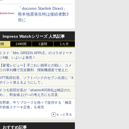
「docomo Starlink Direct」
熊本地震発生時は接続者数3
倍に
Impress Watchシリーズ 人気記事
時間
24時間
1週間
1カ月
ミスド「Mrs. GREEN APPLE」のコラボドーナ
ツ4種、いよいよ発売！
【家電レビュー】手ごわい雑草との戦い、コメ
リの草刈機で完全勝利 掃除機感覚で使えた
NTT島田社長、ソフトバンクのセブン出資に「d
ポイント使えるようにして」
ドコモ前田社長が「ahamo40GB化は検証のた
め」、料金値上げへの考え方にも言及
吉野家、牛リブロースを熱々で提供する「極旨
牛鉄板ステーキ定食」を発売
もっと見る
おすすめ記事