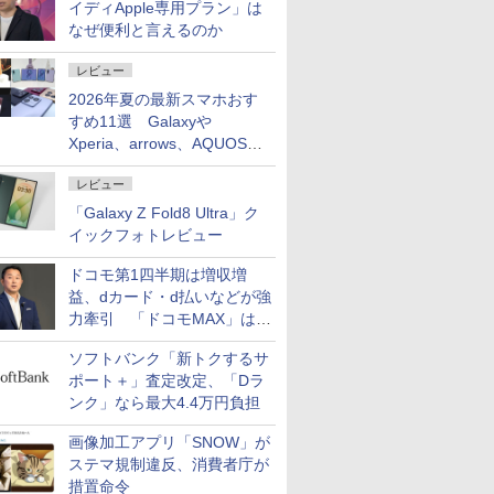
イディApple専用プラン」は
なぜ便利と言えるのか
レビュー
2026年夏の最新スマホおす
すめ11選 Galaxyや
Xperia、arrows、AQUOSな
ど注目機種の特徴は
レビュー
「Galaxy Z Fold8 Ultra」ク
イックフォトレビュー
ドコモ第1四半期は増収増
益、dカード・d払いなどが強
力牽引 「ドコモMAX」は
400万契約突破
ソフトバンク「新トクするサ
ポート＋」査定改定、「Dラ
ンク」なら最大4.4万円負担
画像加工アプリ「SNOW」が
ステマ規制違反、消費者庁が
措置命令