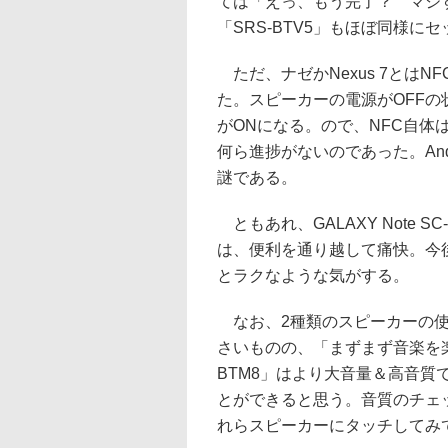
ては「えっ、もう完了？ マジ
「SRS-BTV5」もほぼ同様に
ただ、ナゼかNexus 7とはNF
た。スピーカーの電源がOFFの状
がONになる。ので、NFC自
何ら進捗がないのであった。An
謎である。
ともあれ、GALAXY Note 
は、便利を通り越して痛快。今後の
とラクなような気がする。
なお、2種類のスピーカーの使用
さいものの、「まずまず音楽を楽
BTM8」はより大音量＆高音
とができると思う。音質のチェ
れらスピーカーにタッチしてみ