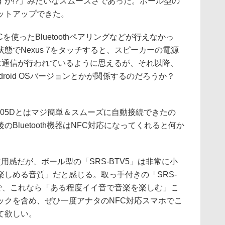
すか!?」みたいなスムーズさであった。ボール型の
セットアップできた。
Cを使ったBluetoothペアリングなどが行えなかっ
態でNexus 7をタッチすると、スピーカーの電源
体は通信が行われているように思えるが、それ以降、
droid OSバージョンとかが関係するのだろうか？
SC-05Dとはマジ簡単＆スムーズに自動接続できたの
Bluetooth機器はNFC対応になってくれると何か
感だが、ボール型の「SRS-BTV5」は非常に小
しめる音質」だと感じる。取っ手付きの「SRS-
質で、これなら「ある程度イイ音で音楽を楽しむ」こ
ックを含め、ぜひ一度アナタのNFC対応スマホでこ
て欲しい。