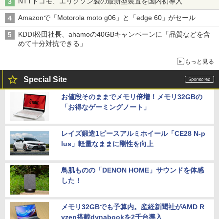
NTTドコモ、エリクソン製の最新型装置を国内初導入
Amazonで「Motorola moto g06」と「edge 60」がセール
KDDI松田社長、ahamoの40GBキャンペーンに「品質などを含
めて十分対抗できる」
もっと見る
Special Site
お値段そのままでメモリ倍増！メモリ32GBの
「お得なゲーミングノート」
レイズ鍛造1ピースアルミホイール「CE28 N-p
lus」軽量なままに剛性を向上
鳥肌ものの「DENON HOME」サウンドを体感
した！
メモリ32GBでも予算内。産経新聞社がAMD R
yzen搭載dynabookを2千台導入