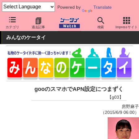
Powered by
Translate
ケータイ Watch
格安スマホ/格安SIM
格安スマホ/SIMフリースマ
カテゴリ
過去記事
検索
Impressサイト
みんなのケータイ
gooのスマホでAPN設定につまずく
【g03】
房野麻子
（2015/6/9 06:00）