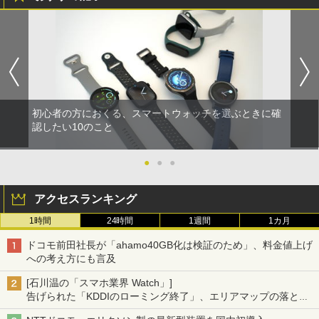
初心者の方におくる、スマートウォッチを選ぶときに確
認したい10のこと
●
●
●
アクセスランキング
1時間
24時間
1週間
1カ月
ドコモ前田社長が「ahamo40GB化は検証のため」、料金値上げ
への考え方にも言及
[石川温の「スマホ業界 Watch」]
告げられた「KDDIのローミング終了」、エリアマップの落とし
穴と楽天モバイルの課題