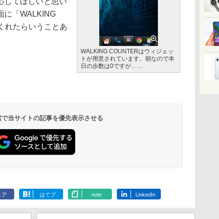
応してほしいと思い
「WALKING
てくれたらいうことあ
WALKING COUNTERはウィジェッ
トが用意されています。朝なので本
日の歩数は0ですが……
 検索で当サイトの記事を優先表示させる
ェア
はてブ
note
LinkedIn