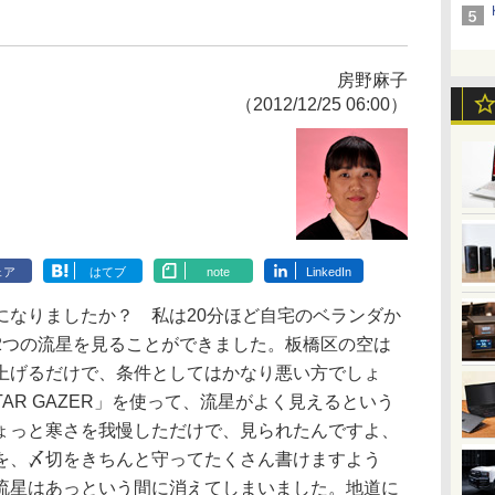
房野麻子
（2012/12/25 06:00）
ェア
はてブ
note
LinkedIn
なりましたか？ 私は20分ほど自宅のベランダか
2つの流星を見ることができました。板橋区の空は
上げるだけで、条件としてはかなり悪い方でしょ
STAR GAZER」を使って、流星がよく見えるという
ょっと寒さを我慢しただけで、見られたんですよ、
を、〆切をきちんと守ってたくさん書けますよう
流星はあっという間に消えてしまいました。地道に