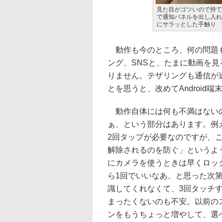
見た目がゴツいので持て
で通知パネルを出し入れ
にサラッとした手触り
動作も今のところ、何の問題も
ング、SNSと、たまに動画を
りません。テザリングも通信が
とを思うと、改めてAndroid
動作自体には何も不満はないの
ぁ、という部分はあります。例
2回タップが必要なのですが、
解除されるのを防ぐ」というよ
にカメラを使うときは早くロッ
ら1回でいいなあ、と思った次
識してくれなくて、3回タッチ
まったくないのも不安。以前の
ンをもうちょっと増やして、選