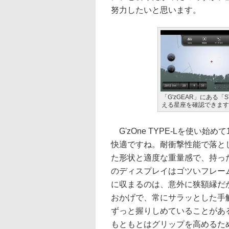
努力したいと思います。
「G'zGEAR」にある「
える星座を確認できます
G'zOne TYPE-Lを使い
快適ですね。耐衝撃性能で落と
た形状と適度な重量感で、持っ
のディスプレイはゴツいフレー
に収まるのは、意外に狭額縁だ
おかげで、常にサラッとした手
ずっと握りしめていることがあ
もともとはグリップを高めるた