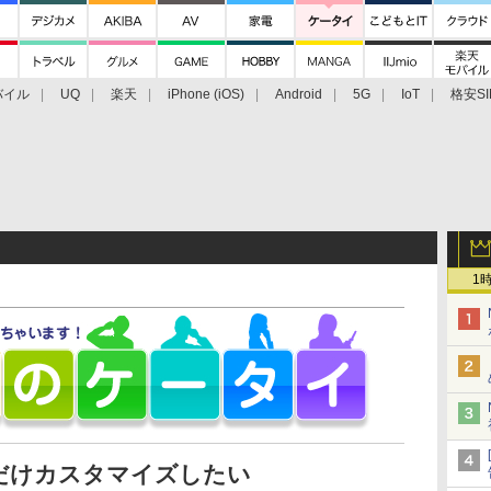
バイル
UQ
楽天
iPhone (iOS)
Android
5G
IoT
格安SI
アクセサリー
業界動向
法人向け
最新技術/その他
1
だけカスタマイズしたい