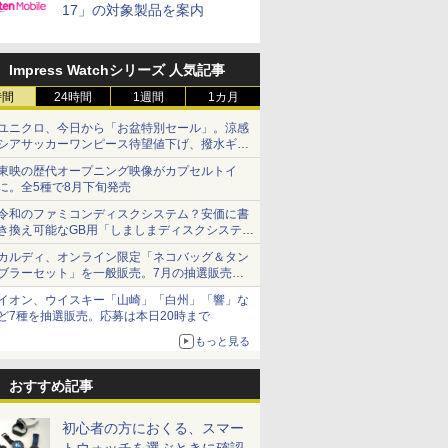
17」の対象製品を案内
Impress Watchシリーズ 人気記事
時間
24時間
1週間
1カ月
ユニクロ、今日から「お盆特別セール」。涼感
シアサッカーワンピース待望値下げ、撥水ギア
ショーツは1990円に
東映の歴代オープニング映像がカプセルトイ
に。全5種で8月下旬発売
令和のファミコンディスクシステム？安価に書
き換え可能なGB用「しましまディスクシステ
ム」
カルディ、オンライン限定「ネコバッグ＆タン
ブラーセット」を一般販売。7月の抽選販売の
当選無効分
イオン、ウイスキー「山崎」「白州」「響」な
ど7種を抽選販売。応募は本日20時まで
もっと見る
おすすめ記事
初心者の方におくる、スマー