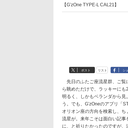
【G'zOne TYPE-L CAL21】
ポスト
リスト
シ
先日のふたご座流星群、ご覧に
ら眺めただけで、ラッキーにも
明るく、しかもベランダから見
う。でも、G'zOneのアプリ「
オリオン座の方向を検索し、ち
流星が。来年こそは面白い記事
に、と祈りたかったのですが、