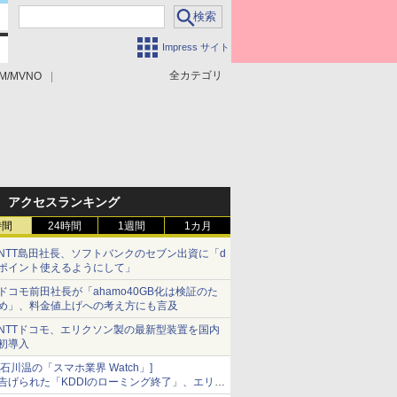
Impress サイト
全カテゴリ
M/MVNO
アクセスランキング
時間
24時間
1週間
1カ月
NTT島田社長、ソフトバンクのセブン出資に「d
ポイント使えるようにして」
ドコモ前田社長が「ahamo40GB化は検証のた
め」、料金値上げへの考え方にも言及
NTTドコモ、エリクソン製の最新型装置を国内
初導入
[石川温の「スマホ業界 Watch」]
告げられた「KDDIのローミング終了」、エリア
マップの落とし穴と楽天モバイルの課題