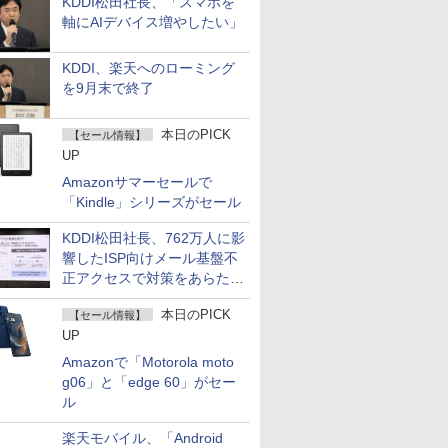
KDDI松田社長、「スマホを
軸にAIデバイス増やしたい」
KDDI、楽天へのローミング
を9月末で終了
本日のPICK
【セール情報】
UP
Amazonサマーセールで
「Kindle」シリーズがセール
KDDI松田社長、762万人に影
響したISP向けメール基盤不
正アクセスで対策をあらため
て説明
本日のPICK
【セール情報】
UP
Amazonで「Motorola moto
g06」と「edge 60」がセー
ル
楽天モバイル、「Android