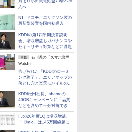
月より小田急電鉄全70駅へ導
入へ
NTTドコモ、エリクソン製の
最新型装置を国内初導入
KDDIの第1四半期決算説明
会、増収増益もガバナンスや
セキュリティ対策などに課題
石川温の「スマホ業界
連載
Watch」
告げられた「KDDIのローミ
ング終了」、エリアマップの
落とし穴と楽天モバイルの課
題
KDDI松田社長、ahamoの
40GBキャンペーンに「品質
などを含めて十分対抗でき
る」
IIJの26年度1Qは増収増益、
「IIJmio」は145万回線超に