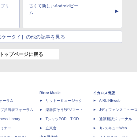
 プリ
古くて新しいAndroidビー
▲
ム
のケータイ］の他の記事を見る
トップページに戻る
Rittor Music
イカロス出版
dフォーラム
リットーミュージック
AIRLINEweb
ップ担当者フォーラム
楽器探そう!デジマート
Jディフェンスニュー
ness Library
TシャツPOD T-OD
通訳翻訳ジャーナル
セミナー
立東舎
JレスキューWeb