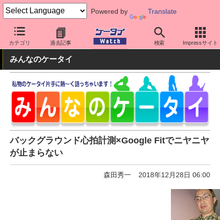
Powered by
Translate
ケータイ Watch
周辺機器/アクセサリー
ウェアラブル
スマート
カテゴリ
過去記事
検索
Impressサイト
みんなのケータイ
バックグラウンド心拍計測×Google Fitでニヤニヤ
が止まらない
森田秀一
2018年12月28日 06:00