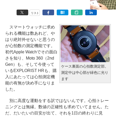
リスト
スマートウォッチに求め
られる機能は数あれど、や
はり絶対外せないと思うの
が心拍数の測定機能です。
初代Apple Watchでその面白
さを知り、Moto 360（2nd
Gen）も、そして今使って
ケース裏面の心拍数測定部。
いるEXPLORIST HRも、購
測定中は中心部が緑色に光り
入にあたっては心拍測定機
ます
能の有無が決め手になりま
した。
別に高度な運動をする訳ではないんです。心拍トレー
ニングとは無縁。数値の正確性も求めていてません。た
だ、だいたいの目安が出て、それを1日の終わりに見