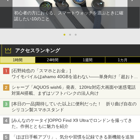
初心者の方におくる、スマートウォッチを選ぶときに確
認したい10のこと
●
●
●
アクセスランキング
1時間
24時間
1週間
1カ月
[石野純也の「スマホとお金」]
ワイモバイルはahamo 40GBを追わない――単身向け「超おトク
割」の安さと1年限定の注意点
シャープ「AQUOS wish6」発表、120Hz対応大画面や迷惑電話
対策AI搭載、まずはソフトバンクの法人向け
[本日の一品]期待していた以上に便利だった！ 折り曲げ自在の
シリコン製スマホスタンド
[みんなのケータイ]OPPO Find X9 Ultraでロンドンを撮ってき
た。作例とともに魅力を紹介
「ほぼ日手帳アプリ」、気分や習慣を記録できる新機能を追加