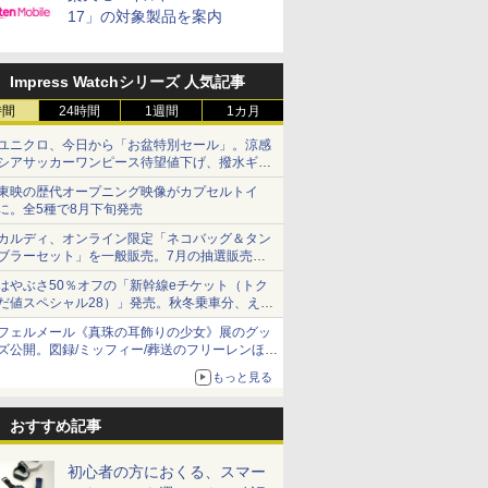
17」の対象製品を案内
Impress Watchシリーズ 人気記事
時間
24時間
1週間
1カ月
ユニクロ、今日から「お盆特別セール」。涼感
シアサッカーワンピース待望値下げ、撥水ギア
ショーツは1990円に
東映の歴代オープニング映像がカプセルトイ
に。全5種で8月下旬発売
カルディ、オンライン限定「ネコバッグ＆タン
ブラーセット」を一般販売。7月の抽選販売の
当選無効分
はやぶさ50％オフの「新幹線eチケット（トク
だ値スペシャル28）」発売。秋冬乗車分、えき
ねっと限定
フェルメール《真珠の耳飾りの少女》展のグッ
ズ公開。図録/ミッフィー/葬送のフリーレンほ
か、注目ブランドコラボが実現
もっと見る
おすすめ記事
初心者の方におくる、スマー