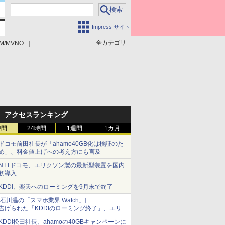
Impress サイト
全カテゴリ
M/MVNO
アクセスランキング
時間
24時間
1週間
1カ月
ドコモ前田社長が「ahamo40GB化は検証のた
め」、料金値上げへの考え方にも言及
NTTドコモ、エリクソン製の最新型装置を国内
初導入
KDDI、楽天へのローミングを9月末で終了
[石川温の「スマホ業界 Watch」]
告げられた「KDDIのローミング終了」、エリア
マップの落とし穴と楽天モバイルの課題
KDDI松田社長、ahamoの40GBキャンペーンに