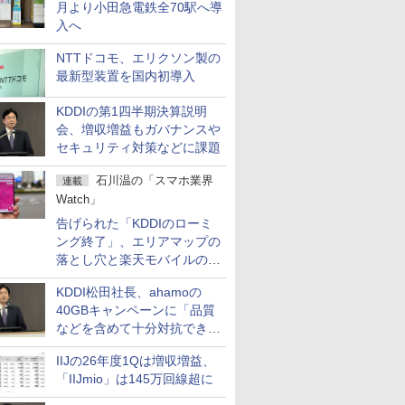
月より小田急電鉄全70駅へ導
入へ
NTTドコモ、エリクソン製の
最新型装置を国内初導入
KDDIの第1四半期決算説明
会、増収増益もガバナンスや
セキュリティ対策などに課題
石川温の「スマホ業界
連載
Watch」
告げられた「KDDIのローミ
ング終了」、エリアマップの
落とし穴と楽天モバイルの課
題
KDDI松田社長、ahamoの
40GBキャンペーンに「品質
などを含めて十分対抗でき
る」
IIJの26年度1Qは増収増益、
「IIJmio」は145万回線超に