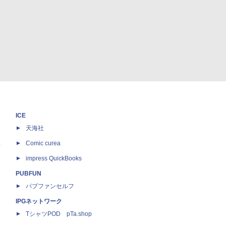
ICE
天海社
ス
Comic curea
impress QuickBooks
PUBFUN
パブファンセルフ
IPGネットワーク
TシャツPOD pTa.shop