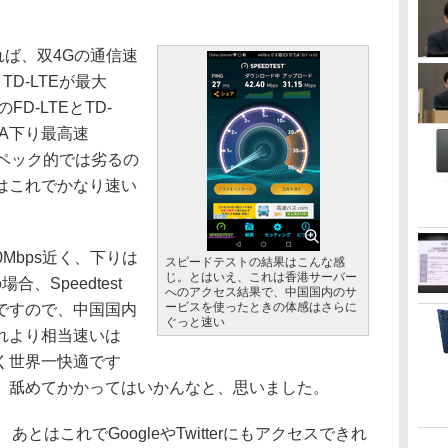
ば、双4Gの通信速
、TD-LTEが最大
のFD-LTEとTD-
CA下り最高速
スペック的では劣るの
はこれでかなり速い
0Mbps近く、下りは
スピードテストの結果はこんな感
じ。とはいえ、これは香港サーバー
合、Speedtest
へのアクセス結果で、中国国内のサ
ービスを使ったときの体感はさらに
ですので、中国国内
ぐっと速い
れより相当速いは
く世界一快適です
、舐めてかかってはいかんなと、思いました。
あとはこれでGoogleやTwitterにもアクセスできれ