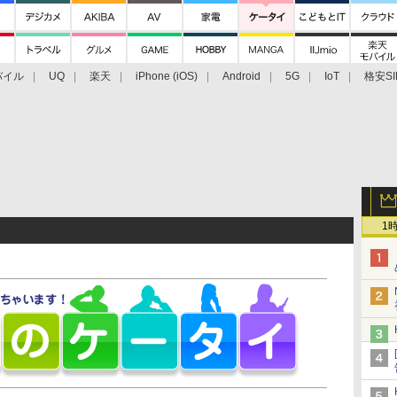
バイル
UQ
楽天
iPhone (iOS)
Android
5G
IoT
格安SI
アクセサリー
業界動向
法人向け
最新技術/その他
1