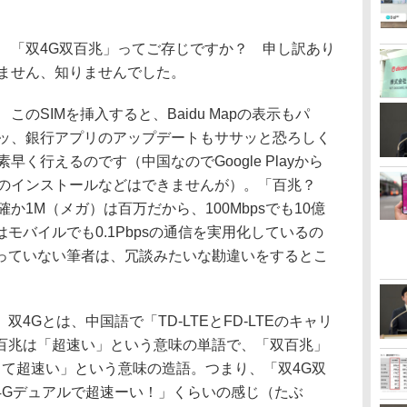
「双4G双百兆」ってご存じですか？ 申し訳あり
ません、知りませんでした。
このSIMを挿入すると、Baidu Mapの表示もパ
ッ、銀行アプリのアップデートもササッと恐ろしく
素早く行えるのです（中国なのでGoogle Playから
のインストールなどはできませんが）。「百兆？
確か1M（メガ）は百万だから、100Mbpsでも10億
モバイルでも0.1Pbpsの通信を実用化しているの
っていない筆者は、冗談みたいな勘違いをするとこ
双4Gとは、中国語で「TD-LTEとFD-LTEのキャリ
百兆は「超速い」という意味の単語で、「双百兆」
って超速い」という意味の造語。つまり、「双4G双
4Gデュアルで超速ーい！」くらいの感じ（たぶ