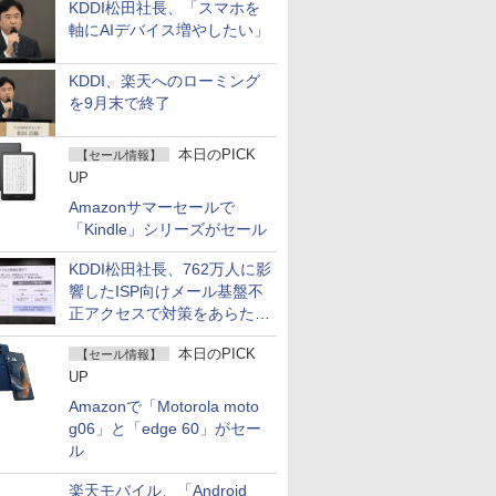
KDDI松田社長、「スマホを
軸にAIデバイス増やしたい」
KDDI、楽天へのローミング
を9月末で終了
本日のPICK
【セール情報】
UP
Amazonサマーセールで
「Kindle」シリーズがセール
KDDI松田社長、762万人に影
響したISP向けメール基盤不
正アクセスで対策をあらため
て説明
本日のPICK
【セール情報】
UP
Amazonで「Motorola moto
g06」と「edge 60」がセー
ル
楽天モバイル、「Android