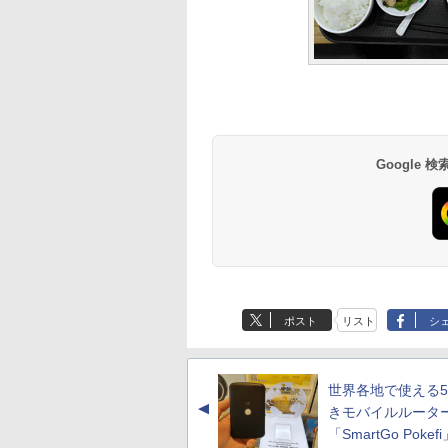
Google
ポスト
リスト
シ
世界各地で使える5
▲
きモバイルルータ
「SmartGo Pokefi