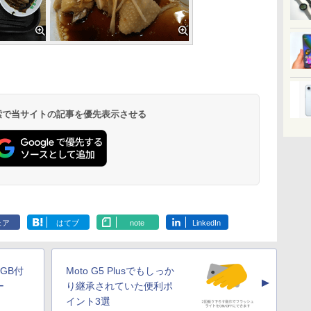
 検索で当サイトの記事を優先表示させる
ェア
はてブ
note
LinkedIn
GB付
Moto G5 Plusでもしっか
▲
ー
り継承されていた便利ポ
」
イント3選