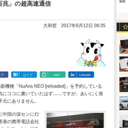
百兆」の超高速通信
大和哲
2017年6月12日 08:35
ェア
はてブ
note
LinkedIn
NuAns NEO [reloaded]」を予約している
気にココに書いていたはず……ですが、あいにく発
手元にありません。
に中国の深センに行
香港の携帯電話会社