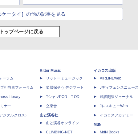
のケータイ］の他の記事を見る
トップページに戻る
Rittor Music
イカロス出版
dフォーラム
リットーミュージック
AIRLINEweb
ップ担当者フォーラム
楽器探そう!デジマート
Jディフェンスニュー
ness Library
TシャツPOD T-OD
通訳翻訳ジャーナル
セミナー
立東舎
JレスキューWeb
 X（デジタルクロス）
山と溪谷社
イカロスアカデミー
山と溪谷オンライン
MdN
CLIMBING-NET
MdN Books