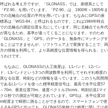
呼ばれる考え方ですが、「GLONASS」では、座標系として
「PZ-90」を用いています。「PZ-90」は、1900年～1905年ま
での北極点の位置の平均を用いています。ちなみにGPSの座
標系は「WGS-84」と呼ばれるものです。これは1984年時点
での北極点の測定位置を元にしています。同じ北極点でも年代
が異なるため、基準が違ってくることになります。そのため
「GLONASS」と「GPS」のデータを、無条件にマッチングす
ることはできませんが、ソフトウェア上で変換することで、両
方の情報を利用して、より高精度な位置情報を得られる、とい
うわけです。
ちなみに、GLONASSの人工衛星は、L1バンド、L2バン
ド、L3バンドという3つの周波数帯を利用してそれぞれ精度の
異なる位置、時刻などの情報を送っています。このうち民間用
であるL1バンドを使った標準精度信号は、最高で水平位置57
～70m、垂直位置70m、速度ベクトル15cm/s、時刻伝送1マイ
クロ秒での測定が可能とされています。GPSは、水平位置10
m程度まで精密に測ることができるので、スマートフォンで使
えるA-GPSと比べても、GLONASS単独では精度に関しては劣