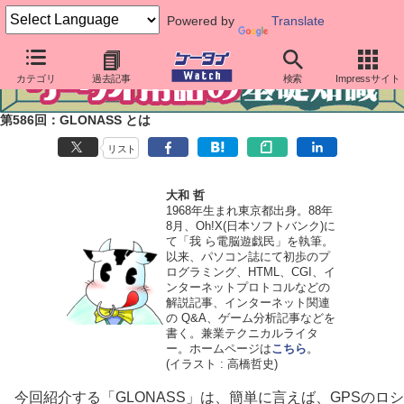
Powered by
Translate
カテゴリ
過去記事
検索
Impressサイト
第586回：GLONASS とは
リスト
大和 哲
1968年生まれ東京都出身。88年
8月、Oh!X(日本ソフトバンク)に
て「我 ら電脳遊戯民」を執筆。
以来、パソコン誌にて初歩のプ
ログラミング、HTML、CGI、イ
ンターネットプロトコルなどの
解説記事、インターネット関連
の Q&A、ゲーム分析記事などを
書く。兼業テクニカルライタ
ー。ホームページは
こちら
。
(イラスト : 高橋哲史)
今回紹介する「GLONASS」は、簡単に言えば、GPSのロシ