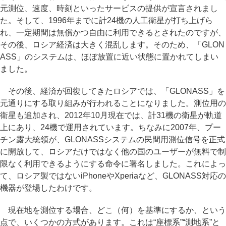
元測位、速度、時刻といったサービスの提供が宣言されまし
た。そして、1996年までに計24機の人工衛星が打ち上げら
れ、一定期間は無償かつ自由に利用できるとされたのですが、
その後、ロシア経済は大きく混乱します。そのため、「GLON
ASS」のシステムは、ほぼ放置に近い状態に置かれてしまい
ました。
その後、経済が回復してきたロシアでは、「GLONASS」を
元通りにする取り組みが行われることになりました。測位用の
衛星も追加され、2012年10月現在では、計31機の衛星が軌道
上にあり、24機で運用されています。ちなみに2007年、プー
チン露大統領が、GLONASSシステムの民間用測位信号を正式
に開放して、ロシアだけではなく他の国のユーザーが無料で制
限なく利用できるようにする命令に署名しました。これによっ
て、ロシア製ではないiPhoneやXperiaなど、GLONASS対応の
機器が登場したわけです。
現在地を測位する場合、どこ（何）を基準にするか、という
点で、いくつかの方式があります。これは“座標系”“測地系”と