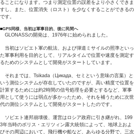
ることになります。つまり測定位置の誤差をより小さくできま
すし、また、位置消失（ロスト）を少なくすることができるの
です。
■
GPS同様、当初は軍事目的、後に民間へ
GLONASSの開発は、1976年に始められました。
当初はソビエト軍の航法、および弾道ミサイルの照準といっ
た軍事利用を目的として、リアルタイムで位置や速度を測定す
るためのシステムとして開発がスタートしています。
それまでは、Tsikada（Цикада、セミという意味の言葉）と
いう測位システムが存在していたのですが、高い精度で位置を
計算するためには約2時間の信号処理を必要とするなど、軍事
用として使うには弱点が多かったため、それを補うために次世
代の測位システムとして開発がスタートしたのです。
ソビエト連邦崩壊後、運営はロシア政府に引き継がれ、199
3年当時のボリス・エリツィン露大統領によって、地球上およ
びその周辺において、飛行機や船など、あらゆる分野で、三次