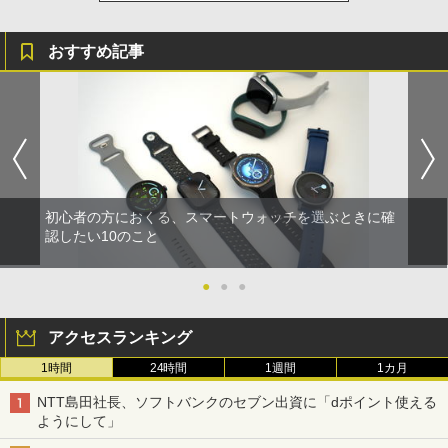
おすすめ記事
初心者の方におくる、スマートウォッチを選ぶときに確
認したい10のこと
●
●
●
アクセスランキング
1時間
24時間
1週間
1カ月
NTT島田社長、ソフトバンクのセブン出資に「dポイント使える
ようにして」