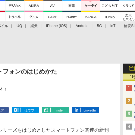
バイル
UQ
楽天
iPhone (iOS)
Android
5G
IoT
格安SI
アクセサリー
業界動向
法人向け
最新技術/その他
トフォンのはじめかた
1
ド！
ェア
はてブ
note
LinkedIn
リーズをはじめとしたスマートフォン関連の新刊