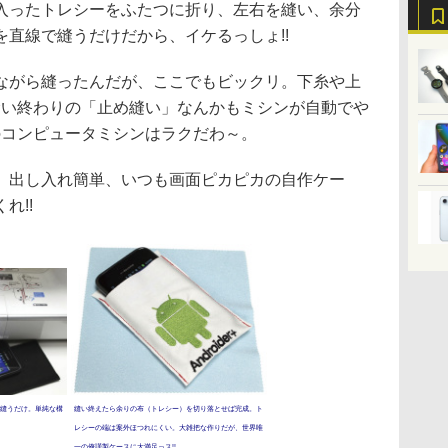
ったトレシーをふたつに折り、左右を縫い、余分
直線で縫うだけだから、イケるっしょ!!
がら縫ったんだが、ここでもビックリ。下糸や上
縫い終わりの「止め縫い」なんかもミシンが自動でや
のコンピュータミシンはラクだわ～。
出し入れ簡単、いつも画面ピカピカの自作ケー
れ!!
縫うだけ。単純な構
縫い終えたら余りの布（トレシー）を切り落とせば完成。ト
レシーの端は案外ほつれにくい。大雑把な作りだが、世界唯
一の俺謹製ケースに大満足っス!!