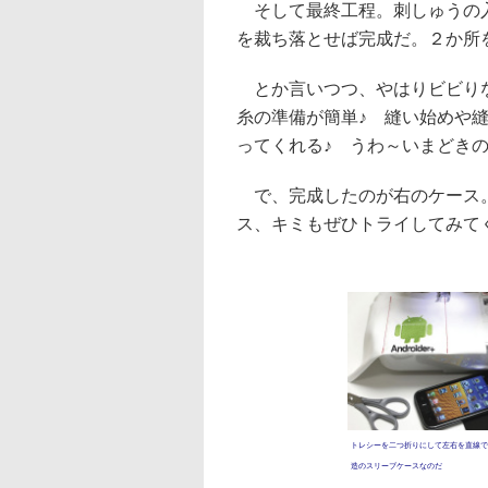
そして最終工程。刺しゅうの入
を裁ち落とせば完成だ。２か所を
とか言いつつ、やはりビビりな
糸の準備が簡単♪ 縫い始めや
ってくれる♪ うわ～いまどき
で、完成したのが右のケース。
ス、キミもぜひトライしてみてく
トレシーを二つ折りにして左右を直線で
造のスリーブケースなのだ