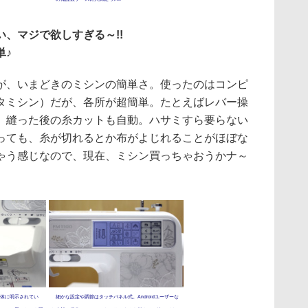
、マジで欲しすぎる～!!
単♪
、いまどきのミシンの簡単さ。使ったのはコンピ
タミシン）だが、各所が超簡単。たとえばレバー操
、縫った後の糸カットも自動。ハサミすら要らない
っても、糸が切れるとか布がよじれることがほぼな
ゃう感じなので、現在、ミシン買っちゃおうかナ～
体に明示されてい
細かな設定や調節はタッチパネル式。Androidユーザーな