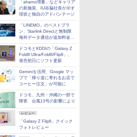
「ahamo増量」などキャリア
の新施策、IIJ谷脇社長が示す
現状と独自のアドバンテージ
「LINEMO」のベストプラ
ン、Starlink Directと無制限
海外データ通信が追加料金な
しに
ドコモとKDDIの「Galaxy Z
Fold8 Ultra/Fold8/Flip8」、
発売初日にソフト更新
Geminiを活用、Google マッ
プで「帰り道に寄れるお店で
コーヒー注文」が可能に
ドコモ、九州・沖縄の一部で
障害 台風13号の影響により
レビュー
「Galaxy Z Flip8」クイック
フォトレビュー