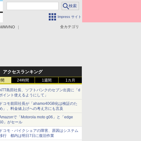
Impress サイト
全カテゴリ
M/MVNO
アクセスランキング
時間
24時間
1週間
1カ月
NTT島田社長、ソフトバンクのセブン出資に「d
ポイント使えるようにして」
ドコモ前田社長が「ahamo40GB化は検証のた
め」、料金値上げへの考え方にも言及
Amazonで「Motorola moto g06」と「edge
60」がセール
ドコモ・バイクシェアの障害、原因はシステム
移行 都内は明日7日に復旧作業