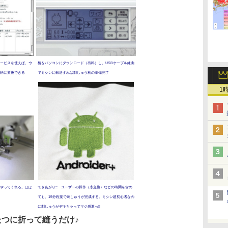
ービスを使えば、ウ
柄をパソコンにダウンロード（有料）し、USBケーブル経由
柄に変換できる
でミシンに転送すれば刺しゅう柄の準備完了
1
やってくれる。ほぼ
できあがり!! ユーザーの操作（糸交換）などの時間を含め
ても、15分程度で刺しゅうが完成する。ミシン超初心者なの
に刺しゅうがデキちゃってマジ感激っ!!
つに折って縫うだけ♪