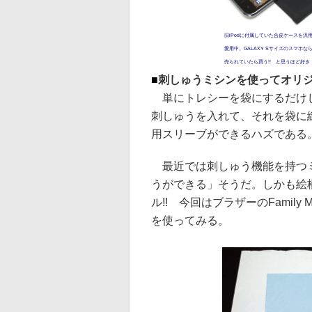
旧iPodに付属していた合皮ケースを汎
愛用中。GALAXY Sサイズのスマホ
売られていたら買う!! と思うほど好き
■
刺しゅうミシンを使ってオリ
単にトレシーを袋にするだけじ
刺しゅうを入れて、それを袋に
用スリーブができるハズである
最近では刺しゅう機能を持つミ
うができる」そうだ。しかも絵
ル!! 今回はブラザーのFamily
を使ってみる。