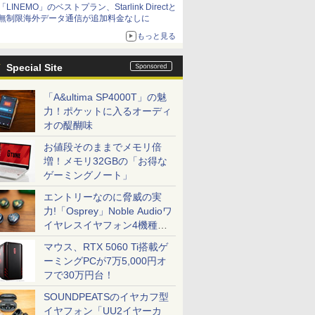
「LINEMO」のベストプラン、Starlink Directと
無制限海外データ通信が追加料金なしに
もっと見る
Special Site
「A&ultima SP4000T」の魅
力！ポケットに入るオーディ
オの醍醐味
お値段そのままでメモリ倍
増！メモリ32GBの「お得な
ゲーミングノート」
エントリーなのに脅威の実
力!「Osprey」Noble Audioワ
イヤレスイヤフォン4機種を
一気に聴く
マウス、RTX 5060 Ti搭載ゲ
ーミングPCが7万5,000円オ
フで30万円台！
SOUNDPEATSのイヤカフ型
イヤフォン「UU2イヤーカ