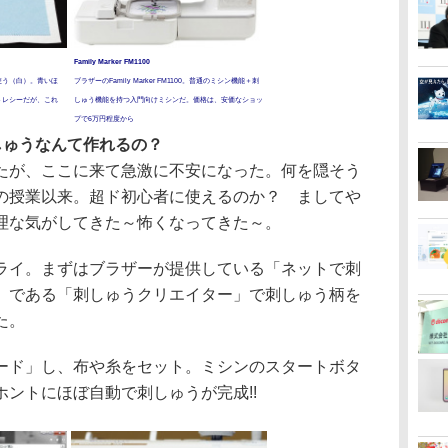
Family Marker FM1100
を使う（白）。青いほ
ブラザーのFamily Marker FM1100。普通のミシン機能＋刺
ントレシーだが、これ
しゅう機能を持つ入門向けミシンだ。価格は、安価なショッ
プで6万円程度から
しゅうなんて作れるの？
が、ここに来て急激に不安になった。何を隠そう
の授業以来。超ド初心者に使えるのか？ ましてや
理な気がしてきた～怖くなってきた～。
イ。まずはブラザーが提供している「ネットで刺
」である「刺しゅうクリエイター」で刺しゅう柄を
た。
ド」し、布や糸をセット。ミシンのスタートボタ
ントにほぼ自動で刺しゅうが完成!!