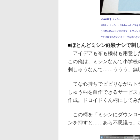
メガネ拭き トレシー
用意したトレシー。24×24cmサイズ
うは15×15cmサイズのスマートフォ
だと２枚使わないとスリーブを作れない
■
ほとんどミシン経験ナシで刺
アイデアも布も機材も用意した
この俺は、ミシンなんて小学校
刺しゅうなんて……ううう、無
てな心持ちでビビりながらトラ
しゅう柄を自作できるサービス
作成。ドロイドくん柄にしてみ
この柄を「ミシンにダウンロー
ンを押すと……あら不思議っ、ホ