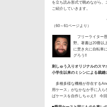
を立ち読み形式で眺めながら、
ご紹介していきます。
（60～61ページより）
フリーライター歴
野。著書は20冊以
に焚き火に自転車
グろう!!
刺しゅう入りオリジナルのスマホ
小学生以来のミシンによる裁縫に
多種多様な機種が存在するAnd
用ケース」がなかなか手に入ら
ばケースを自作しちゃえ!! 今
■
愛用ケースと同じものを東レの