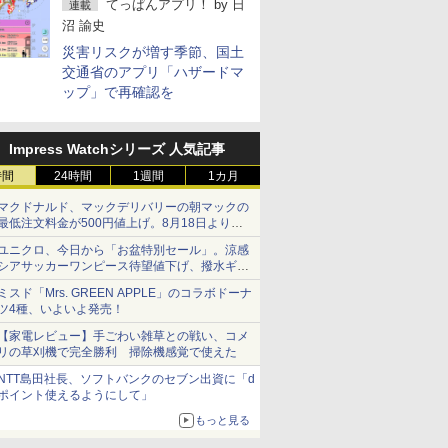
てっぱんアプリ！
by
日
連載
沼 諭史
災害リスクが増す季節、国土
交通省のアプリ「ハザードマ
ップ」で再確認を
Impress Watchシリーズ 人気記事
時間
24時間
1週間
1カ月
マクドナルド、マックデリバリーの朝マックの
最低注文料金が500円値上げ。8月18日より
1,500円から受付
ユニクロ、今日から「お盆特別セール」。涼感
シアサッカーワンピース待望値下げ、撥水ギア
ショーツは1990円に
ミスド「Mrs. GREEN APPLE」のコラボドーナ
ツ4種、いよいよ発売！
【家電レビュー】手ごわい雑草との戦い、コメ
リの草刈機で完全勝利 掃除機感覚で使えた
NTT島田社長、ソフトバンクのセブン出資に「d
ポイント使えるようにして」
もっと見る