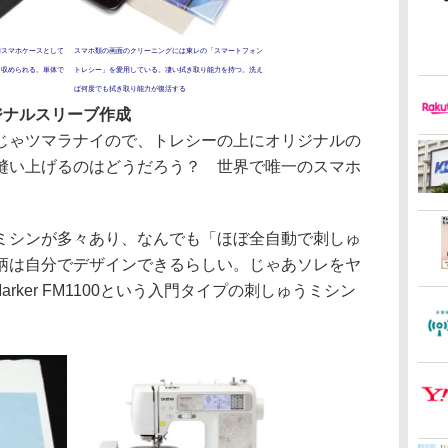
用スマホケースとして
スマホ類の画面のクリーニングには東レの「スマートフォン
なら収められる。単体で
トレシー」を愛用している。凄い拭き取り能力を持つ。洗え
ば何度でも拭き取り能力が復活する
ジナルスリーブ作成
ゃツマラナイので、トレシーの上にオリジナルの
縫い上げるのはどうだろう？ 世界で唯一のスマホ
。
シンが多々あり、なんでも「ほぼ全自動で刺しゅ
柄は自分でデザインできるらしい。じゃあソレをヤ
 Marker FM1100という入門タイプの刺しゅうミシン