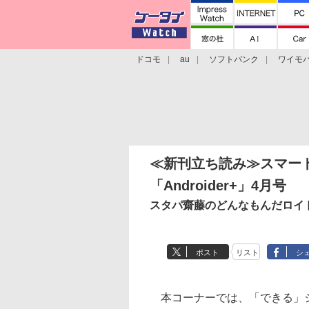
ドコモ
au
ソフトバンク
ワイモ
格安スマホ/SIMフリースマホ
周辺機器/
≪新刊立ち読み≫スマー
「Androider+」4月号
スタパ齋藤のどんなもんだロイ
ポスト
リスト
シ
本コーナーでは、「できる」シ