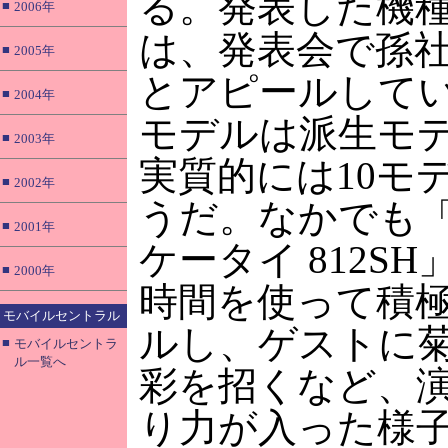
る。発表した機
■
2006年
は、発表会で孫社
■
2005年
とアピールして
■
2004年
モデルは派生モ
■
2003年
実質的には10モ
■
2002年
うだ。なかでも「P
■
2001年
ケータイ 812S
■
2000年
時間を使って積
モバイルセントラル
ルし、ゲストに
■
モバイルセントラ
ル一覧へ
彩を招くなど、
り力が入った様