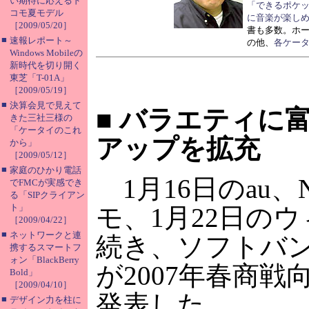
い期待に応えるド
「できるポケット
コモ夏モデル
に音楽が楽し
［2009/05/20］
書も多数。ホ
■
速報レポート～
の他、
各ケー
Windows Mobileの
新時代を切り開く
東芝「T-01A」
［2009/05/19］
■
決算会見で見えて
■
バラエティに
きた三社三様の
「ケータイのこれ
アップを拡充
から」
［2009/05/12］
■
家庭のひかり電話
1月16日のau、
でFMCが実感でき
る「SIPクライアン
ト」
モ、1月22日の
［2009/04/22］
■
ネットワークと連
続き、ソフトバ
携するスマートフ
ォン「BlackBerry
が2007年春商戦
Bold」
［2009/04/10］
発表した。
■
デザイン力を柱に