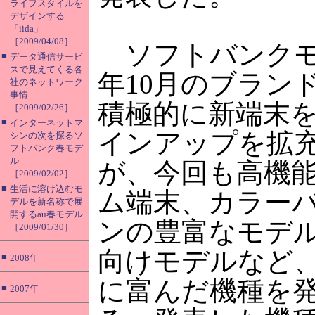
ライフスタイルを
デザインする
「iida」
［2009/04/08］
ソフトバンクモ
■
データ通信サービ
スで見えてくる各
年10月のブラン
社のネットワーク
事情
積極的に新端末
［2009/02/26］
■
インターネットマ
インアップを拡
シンの次を探るソ
フトバンク春モデ
ル
が、今回も高機
［2009/02/02］
■
生活に溶け込むモ
ム端末、カラー
デルを新名称で展
開するau春モデル
ンの豊富なモデ
［2009/01/30］
向けモデルなど
■
2008年
に富んだ機種を
■
2007年