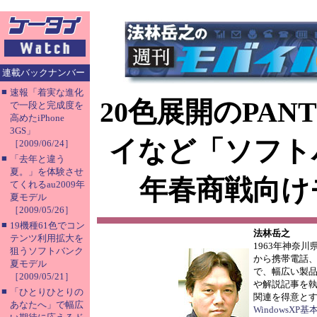
連載バックナンバー
■
速報「着実な進化
20色展開のPAN
で一段と完成度を
高めたiPhone
3GS」
イなど「ソフトバ
［2009/06/24］
■
「去年と違う
夏。」を体験させ
年春商戦向け
てくれるau2009年
夏モデル
［2009/05/26］
■
19機種61色でコン
法林岳之
テンツ利用拡大を
1963年神奈
狙うソフトバンク
から携帯電話、
夏モデル
で、幅広い製
［2009/05/21］
や解説記事を
■
「ひとりひとりの
関連を得意と
あなたへ」で幅広
WindowsXP