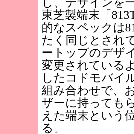
し、デザインを
東芝製端末「813
的なスペックは8
たく同じとされ
ートップのデザ
変更されている
したコドモバイル 
組み合わせで、
ザーに持っても
えた端末という
る。