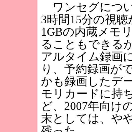
ワンセグについ
3時間15分の視
1GBの内蔵メモ
ることもできる
アルタイム録画
り、予約録画が
かも録画したデ
モリカードに持
ど、2007年向
末としては、や
残った。