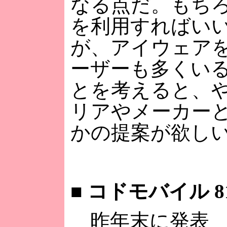
なる点だ。もち
を利用すればい
が、アイウェア
ーザーも多くい
とを考えると、
リアやメーカー
かの提案が欲し
■
コドモバイル 81
昨年末に発表