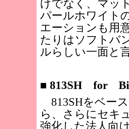
けでなく、マッ
パールホワイト
エーションも用
たりはソフトバ
ルらしい一面と
■
813SH for Bi
813SHをベー
ら、さらにセキ
強化した法人向