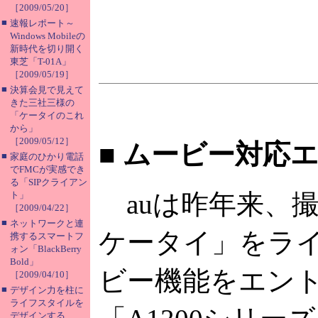
［2009/05/20］
■
速報レポート～
Windows Mobileの
新時代を切り開く
東芝「T-01A」
［2009/05/19］
■
決算会見で見えて
きた三社三様の
「ケータイのこれ
から」
［2009/05/12］
■
ムービー対応エ
■
家庭のひかり電話
でFMCが実感でき
る「SIPクライアン
auは昨年来、
ト」
［2009/04/22］
■
ネットワークと連
ケータイ」をラ
携するスマートフ
ォン「BlackBerry
Bold」
ビー機能をエン
［2009/04/10］
■
デザイン力を柱に
ライフスタイルを
デザインする