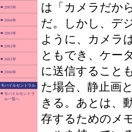
は「カメラだか
■
2005年
だ。しかし、デ
■
2004年
■
2003年
ように、カメラ
■
2002年
ともでき、ケー
■
2001年
に送信すること
■
2000年
た場合、静止画
モバイルセントラル
■
モバイルセントラ
きる。あとは、
ル一覧へ
存するためのメ