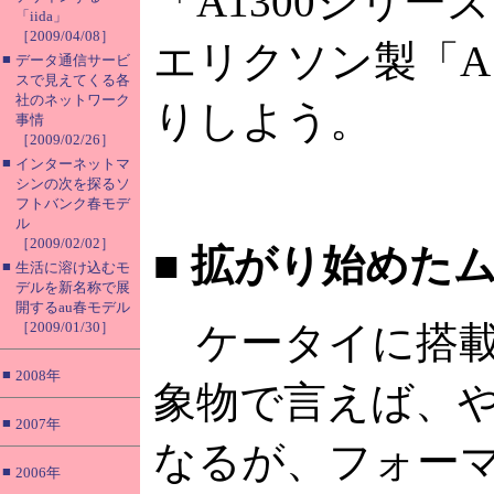
「A1300シリ
「iida」
［2009/04/08］
エリクソン製「A
■
データ通信サービ
スで見えてくる各
社のネットワーク
りしよう。
事情
［2009/02/26］
■
インターネットマ
シンの次を探るソ
フトバンク春モデ
ル
［2009/02/02］
■
拡がり始めたム
■
生活に溶け込むモ
デルを新名称で展
開するau春モデル
［2009/01/30］
ケータイに搭載
■
2008年
象物で言えば、
■
2007年
なるが、フォー
■
2006年