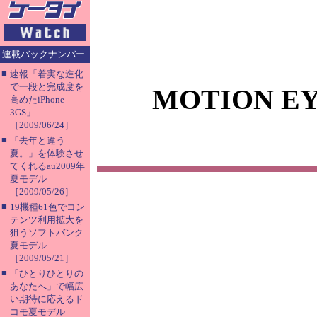
連載バックナンバー
■
速報「着実な進化
で一段と完成度を
MOTION
高めたiPhone
3GS」
［2009/06/24］
■
「去年と違う
夏。」を体験させ
てくれるau2009年
夏モデル
［2009/05/26］
■
19機種61色でコン
テンツ利用拡大を
狙うソフトバンク
夏モデル
［2009/05/21］
■
「ひとりひとりの
あなたへ」で幅広
い期待に応えるド
コモ夏モデル