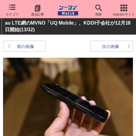
カテゴリ
過去記事
検索
Impressサイト
au LTE網のMVNO「UQ Mobile」、KDDI子会社が12月18
日開始
(13/32)
前の画像
次の画像