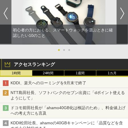
初心者の方におくる、スマートウォッチを選ぶときに確
認したい10のこと
●
●
●
アクセスランキング
1時間
24時間
1週間
1カ月
KDDI、楽天へのローミングを9月末で終了
NTT島田社長、ソフトバンクのセブン出資に「dポイント使える
ようにして」
ドコモ前田社長が「ahamo40GB化は検証のため」、料金値上げ
への考え方にも言及
KDDI松田社長、ahamoの40GBキャンペーンに「品質などを含