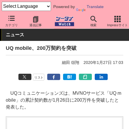
Powered by
Translate
ケータイ Watch
キャリア
UQ
その他
カテゴリ
過去記事
検索
Impressサイト
ニュース
UQ mobile、200万契約を突破
細田 頌翔
2020年1月27日 17:03
リスト
UQコミュニケーションズは、MVNOサービス「UQ m
obile」の累計契約数が1月26日に200万件を突破したと
発表した。